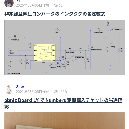
2026年08月05日作成
52
非絶縁型昇圧コンバータのインダクタの各定数式
Goose
2021年05月08日作成
1558
obniz Board 1Y で Numbers 定期購入チケットの当選確
認