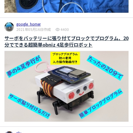
google_homer
2021年05月16日作成
4400
サーボをバッテリーに張り付てブロックでプログラム、20
分でできる超簡単obniz 4足歩行ロボット
rily