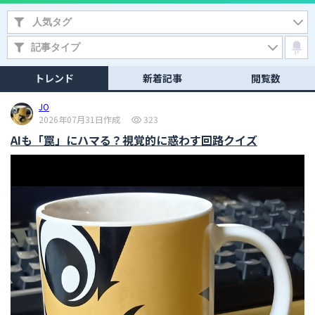
トレンド
新着記事
閲覧数
JO
2026年07月31日作成
323
AIも「罠」にハマる？視覚的に惑わす回路クイズ