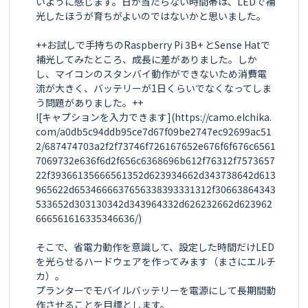
いように感じます。日が当たらない時間帯は、LEDで補
光したほうが育ちがよいのではないかと思いました。

++お試しで手持ちのRaspberry Pi 3B+ とSense Hatで
補光してみたところ、成長に差がありました。しか
し、マイコンのスタンバイ動作ができないため消費電
流が大きく、バッテリーが1日くらいでなくなってしま
う問題がありました。++

![キャプションを入力できます](https://camo.elchika.
com/a0db5c94ddb95ce7d67f09be2747ec92699ac51
2/687474703a2f2f73746f726167652e676f6f676c6561
7069732e636f6d2f656c6368696b612f76312f7573657
22f39366135666561352d623934662d343738642d613
965622d6534666637656338393331312f30663864343
533652d303130342d343964332d626232662d623962
666561616335346636/)

そこで、省電力動作を意識して、設定した時間だけLED
を光らせるハードウェアを作ってみます（まさにエルチ
カ）。

プランターでモバイルバッテリーを電源にして長期間動
作させることを目標とします。
