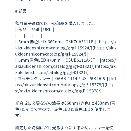
# 部品

秋月電子通商で以下の部品を購入しました。

|  部品  |  品番 | URL  |

|:---:|:---:|:---:|

|  5mm 赤色LED  660nm |  OSR7CA5111P  | [https://a
kizukidenshi.com/catalog/g/gI-15924/](https://akiz
ukidenshi.com/catalog/g/gI-15924/) |

|  5mm 青色LED 470nm  |  OSUB5111A-ST  | [https://
akizukidenshi.com/catalog/g/gI-01321/](https://aki
zukidenshi.com/catalog/g/gI-01321/) |

| ラッチングリレー  |  G6BK-1114P-US-P6B DC5  | [htt
ps://akizukidenshi.com/catalog/g/gP-15378/](http
s://akizukidenshi.com/catalog/g/gP-15378/) |

光合成に必要な光の波長は660nm (赤色) と450nm (青
色) だそうですので、赤色LEDと青色LEDを使用しま
す。

設定した時間にだけ光るようにするため、リレーを使