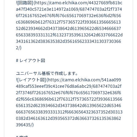
![回路図](https://camo.elchika.com/44327669fb81bc
a47f340c5721e3e114972a1069/687474703a2f2f7374
6f726167652e676f6f676c65617069732e636f6d2f656
c6368696b612f76312f757365722f393661356665613
52d623934662d343738642d613965622d6534666637
656338393331312f61323735396132642d633766622d
343161362d383635382d35616562333431303730366
2/)

# レイアウト図

ユニバーサル基板で作成します。

![レイアウト図](https://camo.elchika.com/541aa099
489caf553eeef39c41cee76d8a6abc29/687474703a2f
2f73746f726167652e676f6f676c65617069732e636f6
d2f656c6368696b612f76312f757365722f3936613566
6561352d623934662d343738642d613965622d65346
66637656338393331312f66636564323637352d30313
0382d346163612d393565372d636637326135363862
396435/)
