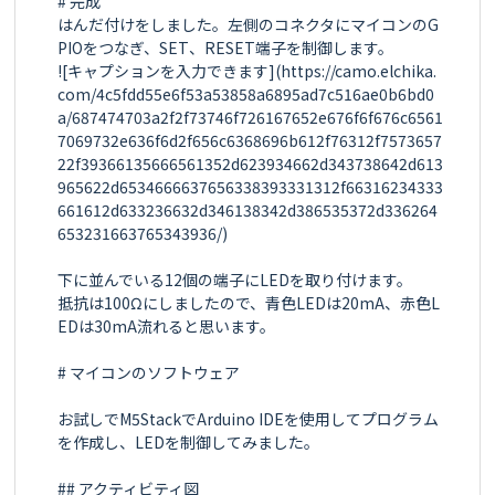
# 完成

はんだ付けをしました。左側のコネクタにマイコンのG
PIOをつなぎ、SET、RESET端子を制御します。

![キャプションを入力できます](https://camo.elchika.
com/4c5fdd55e6f53a53858a6895ad7c516ae0b6bd0
a/687474703a2f2f73746f726167652e676f6f676c6561
7069732e636f6d2f656c6368696b612f76312f7573657
22f39366135666561352d623934662d343738642d613
965622d6534666637656338393331312f66316234333
661612d633236632d346138342d386535372d336264
653231663765343936/)

下に並んでいる12個の端子にLEDを取り付けます。

抵抗は100Ωにしましたので、青色LEDは20mA、赤色L
EDは30mA流れると思います。

# マイコンのソフトウェア

お試しでM5StackでArduino IDEを使用してプログラム
を作成し、LEDを制御してみました。

## アクティビティ図
