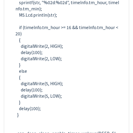
    sprintf(str, "%02d:%02d", timeInfo.tm_hour, timeI
nfo.tm_min);

    M5.Lcd.println(str);

    if (timeInfo.tm_hour >= 16 && timeInfo.tm_hour < 
20)

    {

      digitalWrite(2, HIGH);

      delay(100);

      digitalWrite(2, LOW);

    }

    else

    {

      digitalWrite(5, HIGH);

      delay(100);

      digitalWrite(5, LOW);

    }    

    delay(100);

  }
