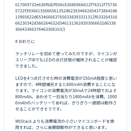
617069732e636f6d2f656c6368696b612f76312f75736
5722f39366135666561352d623934662d343738642d6
13965622d6534666637656338393331312f633264316
66230342d366264632d346131362d393066632d6338
36643366376463306163/)

# おわりに

ラッチリレーを初めて使ってみたのですが、マイコンが
スリープ中でもLEDの点灯状態が維持されることが確認
できました。

LEDを4つ点灯させた時の消費電流が150mA程度と思い
ますので、4時間補光すると600mAh消費することにな
ります。マイコンの消費電流が30mAで24時間でおよそ
800mAh。あわせて一日当たり1400mAhを消費。1000
0mAhのバッテリーであれば、ぎりぎり一週間は動作さ
せることができそうです。

M5Stack よりも消費電流の小さいマイコンボードを使
用すれば、さらに長期間動作ができると思います。