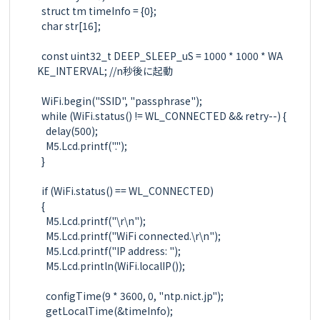
  struct tm timeInfo = {0};

  char str[16];

  const uint32_t DEEP_SLEEP_uS = 1000 * 1000 * WA
KE_INTERVAL; //n秒後に起動

  WiFi.begin("SSID", "passphrase");

  while (WiFi.status() != WL_CONNECTED && retry--) {

    delay(500);

    M5.Lcd.printf(".");

  }

  if (WiFi.status() == WL_CONNECTED)

  {

    M5.Lcd.printf("\r\n");

    M5.Lcd.printf("WiFi connected.\r\n");

    M5.Lcd.printf("IP address: ");

    M5.Lcd.println(WiFi.localIP());

    configTime(9 * 3600, 0, "ntp.nict.jp");

    getLocalTime(&timeInfo);
