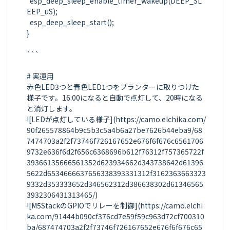
  esp_deep_sleep_enable_timer_wakeup(DEEP_SL
EEP_uS);

  esp_deep_sleep_start();

}

```

# 実運用

赤色LED3つと青色LED1つをプランターに取りつけた
様子です。16:00になると自動で点灯して、20時になる
と消灯します。

![LEDが点灯している様子](https://camo.elchika.com/
90f265578864b9c5b3c5a4b6a27be7626b44eba9/68
7474703a2f2f73746f726167652e676f6f676c6561706
9732e636f6d2f656c6368696b612f76312f757365722f
39366135666561352d623934662d343738642d61396
5622d6534666637656338393331312f3162363663323
9332d353333652d346562312d386638302d61346565
3932306431313465/)

![M5StackのGPIOでリレーを制御](https://camo.elchi
ka.com/91444b090cf376cd7e59f59c963d72cf700310
ba/687474703a2f2f73746f726167652e676f6f676c65