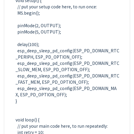
void setup() {

  // put your setup code here, to run once:

  M5.begin();

  pinMode(2, OUTPUT);

  pinMode(5, OUTPUT);

  delay(100);

  esp_deep_sleep_pd_config(ESP_PD_DOMAIN_RTC
_PERIPH, ESP_PD_OPTION_OFF);

  esp_deep_sleep_pd_config(ESP_PD_DOMAIN_RTC
_SLOW_MEM, ESP_PD_OPTION_OFF);

  esp_deep_sleep_pd_config(ESP_PD_DOMAIN_RTC
_FAST_MEM, ESP_PD_OPTION_OFF);

  esp_deep_sleep_pd_config(ESP_PD_DOMAIN_MA
X, ESP_PD_OPTION_OFF);

}

void loop() {

  // put your main code here, to run repeatedly:

  int retry = 10;
