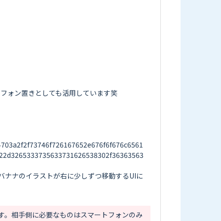
03a2f2f73746f726167652e676f6f676c6561
22d3265333735633731626538302f36363563
ナナのイラストが右に少しずつ移動するUIに
す。相手側に必要なものはスマートフォンのみ