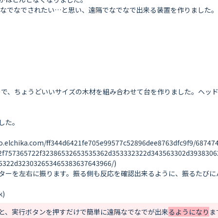
、なでなでされたい…と思い、遠隔でなでなで出来る装置を作りました。

た。



ka.com/ff344d6421fe705e99577c52896dee8763dfc9f9/6874747
2f757365722f32386532653535362d353332322d343563302d3938306
322d323032653465383637643966/)

ターを左右に振ります。振る側も反応を確認出来るように、振るたびにバ
送ると、実行ボタンを押すだけで簡単に遠隔なでなでが出来
るようになり
ま