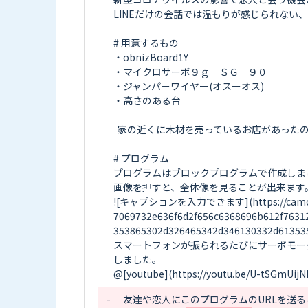
LINEだけの会話では温もりが感じられない
# 用意するもの

・obnizBoard1Y

・マイクロサーボ９ｇ　ＳＧ－９０

・ジャンパーワイヤー(オスーオス)

・高さのある台

  家の近くに木材を売っているお店があったので、ちょうどいいサイズの木材を組み合わせて台を作りました。ヘッドフォン置きとしても活用しています笑

# プログラム

プログラムはブロックプログラムで作成しまし
画像を押すと、全体像を見ることが出来ます。
![キャプションを入力できます](https://camo.elchi
7069732e636f6d2f656c6368696b612f7631
353865302d326465342d346130332d613535
スマートフォンが振られるたびにサーボモー
しました。

-
  友達や恋人にこのプログラムのURLを