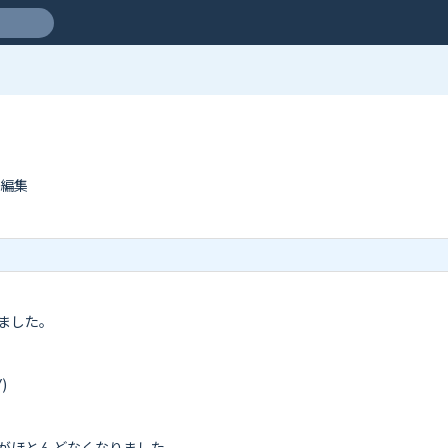
に編集
した。



がほとんどなくなりました。
