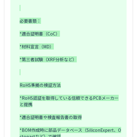
必要書類：

*適合証明書（CoC）

*材料宣言（MD）

*第三者試験（XRF分析など）

RoHS準拠の検証方法

*RoHS認証を取得している信頼できるPCBメーカー
と提携

*適合証明書や検査報告書の取得

*BOM作成時に部品データベース（SiliconExpert、O
ctopartなど）で確認
