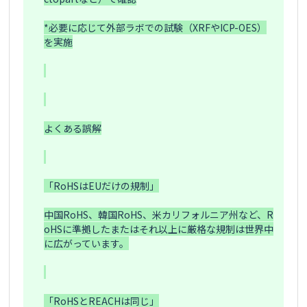
*必要に応じて外部ラボでの試験（XRFやICP-OES）
を実施

よくある誤解

「RoHSはEUだけの規制」

中国RoHS、韓国RoHS、米カリフォルニア州など、R
oHSに準拠したまたはそれ以上に厳格な規制は世界中
に広がっています。

「RoHSとREACHは同じ」
