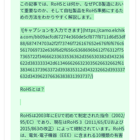
この記事では、RoHSとは何か、なぜPCB製造におい
て重要なのか、そして自社製品をRoHS準拠にするた
めの方法をわかりやすく解説します。

 ![キャプションを入力できます](https://camo.elchik
a.com/bb09acfcd67274e360de5cf877f8711d6d53df
88/687474703a2f2f73746f726167652e676f6f676c6
5617069732e636f6d2f656c6368696b612f76312f75
7365722f34666233633536362d356530382d343236
622d383333342d6134666266323035626632662f61
383461373963372d393835312d343232662d393337
632d343962376636383831393737/)

RoHSとは？

RoHSは2003年にEUで初めて制定された指令（2002/
95/EC）であり、現在はRoHS 3（2011/65/EUおよび
2015/863の改正）によって規制されています。RoHS
は、電気-電子機器（EEE）に含まれる10種類の有害