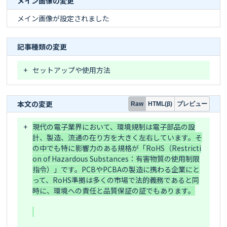
メイン画像の変更
メイン画像が設定されました
記事種類の変更
+
セットアップや使用方法
本文の変更
プレビュー
Raw
HTML(β)
+
現代の電子業界において、環境規制は電子部品の設
計、製造、流通の在り方を大きく左右しています。そ
の中でも特に影響力のある規格が「RoHS（Restricti
on of Hazardous Substances：有害物質の使用制限
指令）」です。PCBやPCBAの製造に携わる企業にと
って、RoHS準拠は多くの市場で法的義務であると同
時に、環境への責任と品質保証の証でもあります。
