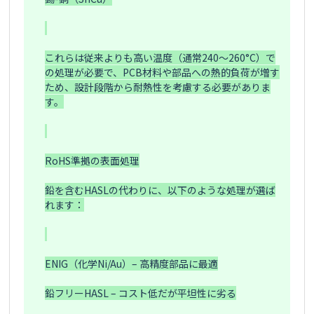
これらは従来よりも高い温度（通常240～260°C）で
の処理が必要で、PCB材料や部品への熱的負荷が増す
ため、設計段階から耐熱性を考慮する必要がありま
す。

RoHS準拠の表面処理

鉛を含むHASLの代わりに、以下のような処理が選ば
れます：

ENIG（化学Ni/Au）– 高精度部品に最適

鉛フリーHASL – コスト低だが平坦性に劣る
