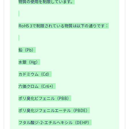
物質の使用を制限しています。

RoHS 3で制限されている物質は以下の通りです：

鉛（Pb）

水銀（Hg）

カドミウム（Cd）

六価クロム（Cr6+）

ポリ臭化ビフェニル（PBB）

ポリ臭化ジフェニルエーテル（PBDE）

フタル酸ジ-2-エチルヘキシル（DEHP）
