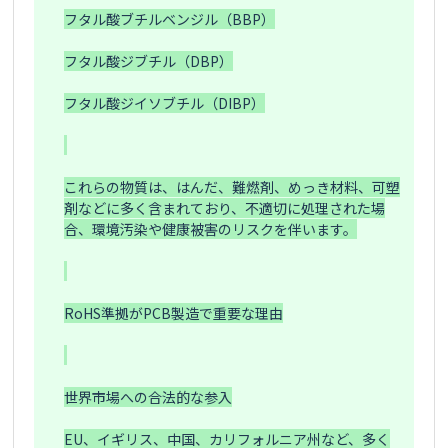
フタル酸ブチルベンジル（BBP）

フタル酸ジブチル（DBP）

フタル酸ジイソブチル（DIBP）

これらの物質は、はんだ、難燃剤、めっき材料、可塑
剤などに多く含まれており、不適切に処理された場
合、環境汚染や健康被害のリスクを伴います。

RoHS準拠がPCB製造で重要な理由

世界市場への合法的な参入

EU、イギリス、中国、カリフォルニア州など、多く