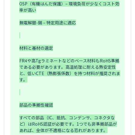
OSP（有機はんだ保護）– 環境負荷が少なくコスト効
率が高い

無電解銀-錫 – 特定用途に適応

材料と基材の選定

FR4や高Tgラミネートなどのベース材料もRoHS準拠
である必要があります。高温処理に耐える熱安定性
と、低いCTE（熱膨張係数）を持つ材料が推奨されま
す。

部品の準拠性確認

すべての部品（IC、抵抗、コンデンサ、コネクタな
ど）はRoHS認証が必要です。1つでも非準拠部品が
あれば、全体が不適格になる恐れがあります。
