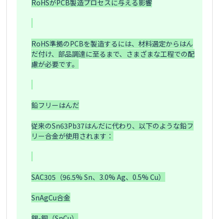
RoHSがPCB製造プロセスに与える影響

RoHS準拠のPCBを製造するには、材料選定からはん
だ付け、部品調達に至るまで、さまざまな工程での配
慮が必要です。

鉛フリーはんだ

従来のSn63Pb37はんだに代わり、以下のような鉛フ
リー合金が使用されます：

SAC305（96.5% Sn、3.0% Ag、0.5% Cu）

SnAgCu合金

錫-銅（SnCu）
