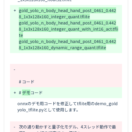
+
gold_yolo_n_body_head_hand_post_0461_0.442
8_1x3x128x160_integer_quant.tflite

gold_yolo_n_body_head_hand_post_0461_0.442
8_1x3x128x160_integer_quant_with_int16_act.tfli
te

gold_yolo_n_body_head_hand_post_0461_0.442
-
# 
+
# 
デモ
onnxのデモ用コードを修正してtflite用のdemo_gold
yolo_tflite.pyとして使用します。

-
次の通り動かすと量子化モデル、4スレッド動作で最