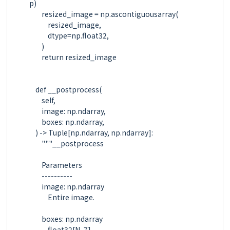
p)

        resized_image = np.ascontiguousarray(

            resized_image,

            dtype=np.float32,

        )

        return resized_image

    def __postprocess(

        self,

        image: np.ndarray,

        boxes: np.ndarray,

    ) -> Tuple[np.ndarray, np.ndarray]:

        """__postprocess

        Parameters

        ----------

        image: np.ndarray

            Entire image.

        boxes: np.ndarray

            float32[N, 7]
