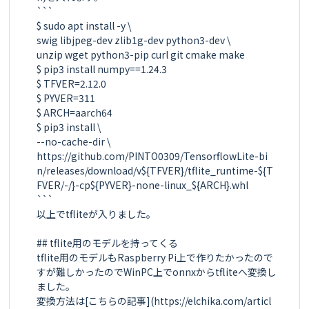
```

$ sudo apt install -y \

swig libjpeg-dev zlib1g-dev python3-dev \

unzip wget python3-pip curl git cmake make

$ pip3 install numpy==1.24.3

$ TFVER=2.12.0

$ PYVER=311

$ ARCH=aarch64

$ pip3 install \

--no-cache-dir \

https://github.com/PINTO0309/TensorflowLite-bi
n/releases/download/v${TFVER}/tflite_runtime-${T
FVER/-/}-cp${PYVER}-none-linux_${ARCH}.whl

```

以上でtfliteが入りました。

## tflite用のモデルを持ってくる

tflite用のモデルもRaspberry Pi上で作りたかったので
すが難しかったのでWinPC上でonnxからtfliteへ変換し
ました。

変換方法は[こちらの記事](https://elchika.com/articl