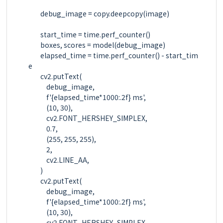
        debug_image = copy.deepcopy(image)

        start_time = time.perf_counter()

        boxes, scores = model(debug_image)

        elapsed_time = time.perf_counter() - start_tim
e

        cv2.putText(

            debug_image,

            f'{elapsed_time*1000:.2f} ms',

            (10, 30),

            cv2.FONT_HERSHEY_SIMPLEX,

            0.7,

            (255, 255, 255),

            2,

            cv2.LINE_AA,

        )

        cv2.putText(

            debug_image,

            f'{elapsed_time*1000:.2f} ms',

            (10, 30),

            cv2.FONT_HERSHEY_SIMPLEX,
