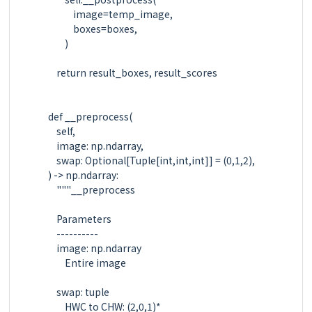
                image=temp_image,

                boxes=boxes,

            )

        return result_boxes, result_scores

    def __preprocess(

        self,

        image: np.ndarray,

        swap: Optional[Tuple[int,int,int]] = (0,1,2),

    ) -> np.ndarray:

        """__preprocess

        Parameters

        ----------

        image: np.ndarray

            Entire image

        swap: tuple

            HWC to CHW: (2,0,1)*
