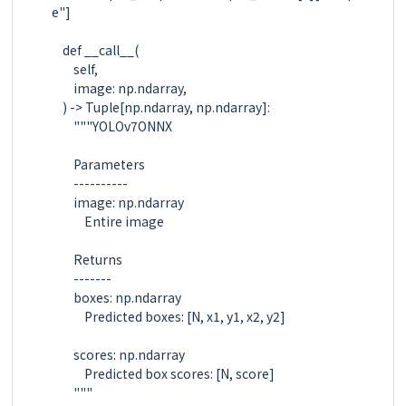
e"]

    def __call__(

        self,

        image: np.ndarray,

    ) -> Tuple[np.ndarray, np.ndarray]:

        """YOLOv7ONNX

        Parameters

        ----------

        image: np.ndarray

            Entire image

        Returns

        -------

        boxes: np.ndarray

            Predicted boxes: [N, x1, y1, x2, y2]

        scores: np.ndarray

            Predicted box scores: [N, score]

        """
