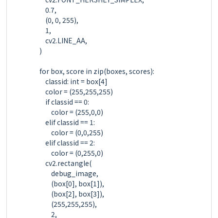
            0.7,

            (0, 0, 255),

            1,

            cv2.LINE_AA,

        )

        for box, score in zip(boxes, scores):

            classid: int = box[4]

            color = (255,255,255)

            if classid == 0:

                color = (255,0,0)

            elif classid == 1:

                color = (0,0,255)

            elif classid == 2:

                color = (0,255,0)

            cv2.rectangle(

                debug_image,

                (box[0], box[1]),

                (box[2], box[3]),

                (255,255,255),

                2,
