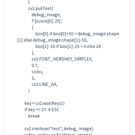
            )

            cv2.putText(

                debug_image,

                f'{score[0]:.2f}',

                (

                    box[0] if box[0]+50 < debug_image.shape
[1] else debug_image.shape[1]-50,

                    box[1]-10 if box[1]-25 > 0 else 20

                ),

                cv2.FONT_HERSHEY_SIMPLEX,

                0.7,

                color,

                1,

                cv2.LINE_AA,

            )

        key = cv2.waitKey(1)

        if key == 27: # ESC

            break

        cv2.imshow("test", debug_image)

        video_writer.write(debug_image)
