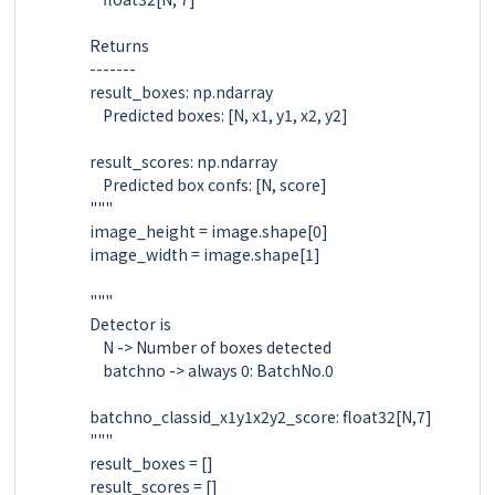
        Returns

        -------

        result_boxes: np.ndarray

            Predicted boxes: [N, x1, y1, x2, y2]

        result_scores: np.ndarray

            Predicted box confs: [N, score]

        """

        image_height = image.shape[0]

        image_width = image.shape[1]

        """

        Detector is

            N -> Number of boxes detected

            batchno -> always 0: BatchNo.0

        batchno_classid_x1y1x2y2_score: float32[N,7]

        """

        result_boxes = []

        result_scores = []
