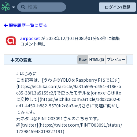
ログイン/登録
編集履歴一覧に戻る
airpocket
が 2023年12月01日08時01分53秒 に編集
コメント無し
本文の変更
プレビュー
Raw
HTML(β)
# はじめに

この記事は、[うわさのYOLOをRaspberry Pi 5で試す]
(https://elchika.com/article/9a31a595-d454-4186-b
c85-38f13a5155c2/)で使ったモデルを[onnxからtflite
に変換して](https://elchika.com/article/1d02ca02-0
ed1-4450-b882-5570b2c8a3ae/)さらに高速に動かし
てみます。

元ネタは@PINTO03091さんのこちらです。

@[twitter](https://twitter.com/PINTO03091/status/
1729845948019327191)
