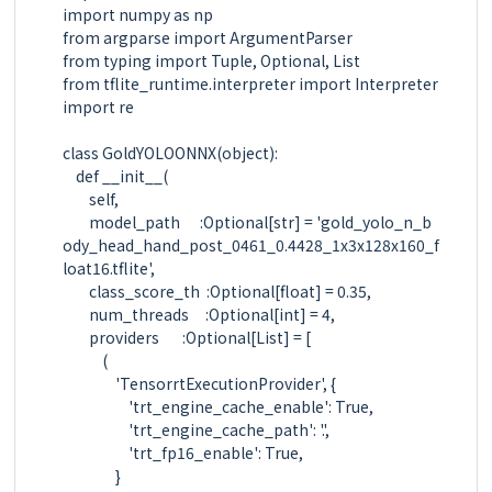
import numpy as np

from argparse import ArgumentParser

from typing import Tuple, Optional, List

from tflite_runtime.interpreter import Interpreter

import re

class GoldYOLOONNX(object):

    def __init__(

        self,

        model_path      :Optional[str] = 'gold_yolo_n_b
ody_head_hand_post_0461_0.4428_1x3x128x160_f
loat16.tflite',

        class_score_th  :Optional[float] = 0.35,

        num_threads     :Optional[int] = 4,

        providers       :Optional[List] = [

            (

                'TensorrtExecutionProvider', {

                    'trt_engine_cache_enable': True,

                    'trt_engine_cache_path': '.',

                    'trt_fp16_enable': True,

                }
