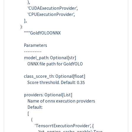
            ),

            'CUDAExecutionProvider',

            'CPUExecutionProvider',

        ],

    ):

        """GoldYOLOONNX

        Parameters

        ----------

        model_path: Optional[str]

            ONNX file path for GoldYOLO

        class_score_th: Optional[float]

            Score threshold. Default: 0.35

        providers: Optional[List]

            Name of onnx execution providers

            Default:

            [

                (

                    'TensorrtExecutionProvider', {

                        'trt_engine_cache_enable': True,
