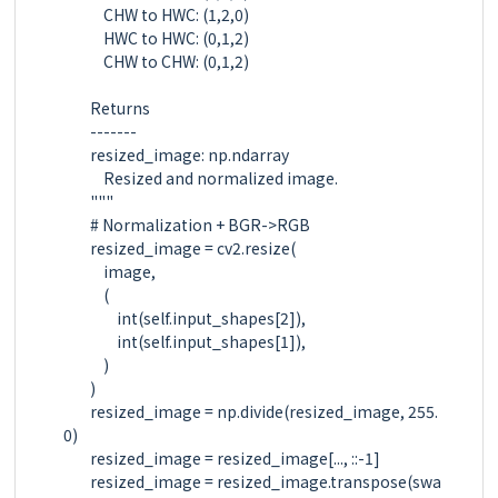
            CHW to HWC: (1,2,0)

            HWC to HWC: (0,1,2)

            CHW to CHW: (0,1,2)

        Returns

        -------

        resized_image: np.ndarray

            Resized and normalized image.

        """

        # Normalization + BGR->RGB

        resized_image = cv2.resize(

            image,

            (

                int(self.input_shapes[2]),

                int(self.input_shapes[1]),

            )

        )

        resized_image = np.divide(resized_image, 255.
0)

        resized_image = resized_image[..., ::-1]

        resized_image = resized_image.transpose(swa