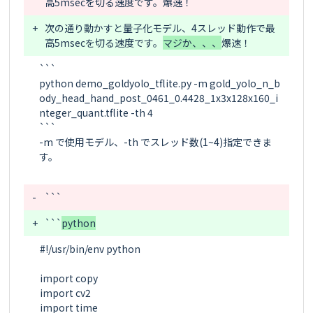
高5msecを切る速度です。
+
次の通り動かすと量子化モデル、4スレッド動作で最
高5msecを切る速度です。
マジか、、、
```

python demo_goldyolo_tflite.py -m gold_yolo_n_b
ody_head_hand_post_0461_0.4428_1x3x128x160_i
nteger_quant.tflite -th 4

```

-m で使用モデル、-th でスレッド数(1~4)指定できま
す。

-
```
+
```
python
#!/usr/bin/env python

import copy

import cv2

import time
