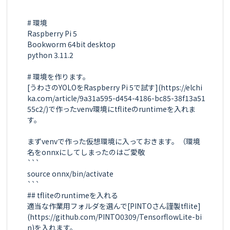
# 環境

Raspberry Pi 5

Bookworm 64bit desktop

python 3.11.2

# 環境を作ります。

[うわさのYOLOをRaspberry Pi 5で試す](https://elchi
ka.com/article/9a31a595-d454-4186-bc85-38f13a51
55c2/)で作ったvenv環境にtfliteのruntimeを入れま
す。

まずvenvで作った仮想環境に入っておきます。（環境
名をonnxにしてしまったのはご愛敬

```

source onnx/bin/activate

```

## tfliteのruntimeを入れる

適当な作業用フォルダを選んで[PINTOさん謹製tflite]
(https://github.com/PINTO0309/TensorflowLite-bi
n)を入れます。
