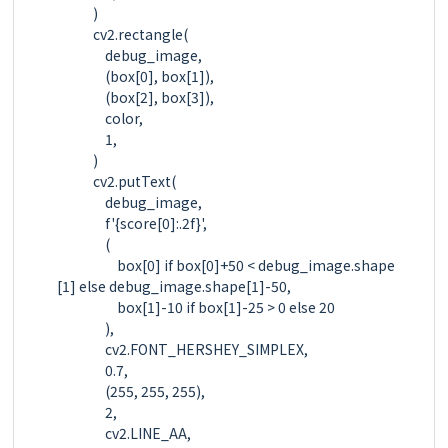
            )

            cv2.rectangle(

                debug_image,

                (box[0], box[1]),

                (box[2], box[3]),

                color,

                1,

            )

            cv2.putText(

                debug_image,

                f'{score[0]:.2f}',

                (

                    box[0] if box[0]+50 < debug_image.shape
[1] else debug_image.shape[1]-50,

                    box[1]-10 if box[1]-25 > 0 else 20

                ),

                cv2.FONT_HERSHEY_SIMPLEX,

                0.7,

                (255, 255, 255),

                2,

                cv2.LINE_AA,
