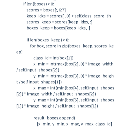
        if len(boxes) > 0:

            scores = boxes[:, 6:7]

            keep_idxs = scores[:, 0] > self.class_score_th

            scores_keep = scores[keep_idxs, :]

            boxes_keep = boxes[keep_idxs, :]

            if len(boxes_keep) > 0:

                for box, score in zip(boxes_keep, scores_ke
ep):

                    class_id = int(box[1])

                    x_min = int(max(box[2], 0) * image_width 
/ self.input_shapes[2])

                    y_min = int(max(box[3], 0) * image_heigh
t / self.input_shapes[1])

                    x_max = int(min(box[4], self.input_shapes
[2]) * image_width / self.input_shapes[2])

                    y_max = int(min(box[5], self.input_shapes
[1]) * image_height / self.input_shapes[1])

                    result_boxes.append(

                        [x_min, y_min, x_max, y_max, class_id]
