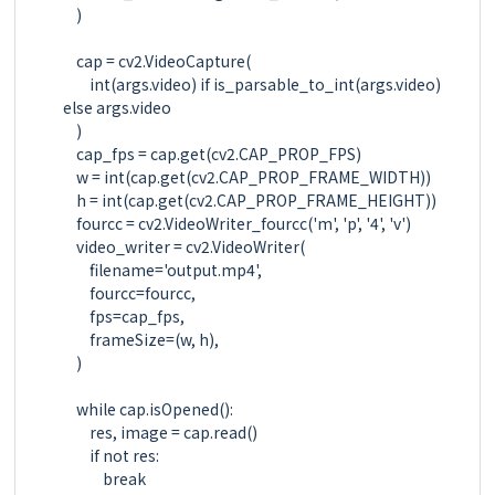
    )

    cap = cv2.VideoCapture(

        int(args.video) if is_parsable_to_int(args.video) 
else args.video

    )

    cap_fps = cap.get(cv2.CAP_PROP_FPS)

    w = int(cap.get(cv2.CAP_PROP_FRAME_WIDTH))

    h = int(cap.get(cv2.CAP_PROP_FRAME_HEIGHT))

    fourcc = cv2.VideoWriter_fourcc('m', 'p', '4', 'v')

    video_writer = cv2.VideoWriter(

        filename='output.mp4',

        fourcc=fourcc,

        fps=cap_fps,

        frameSize=(w, h),

    )

    while cap.isOpened():

        res, image = cap.read()

        if not res:

            break
