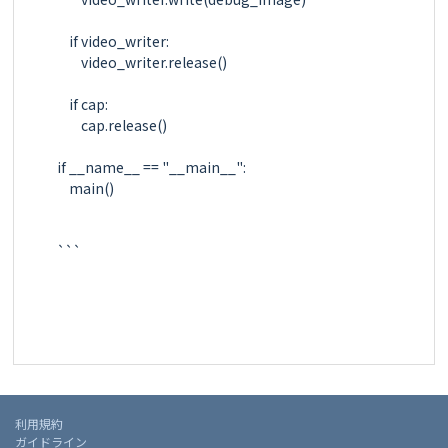
    if video_writer:

        video_writer.release()

    if cap:

        cap.release()

if __name__ == "__main__":

    main()

```

利用規約
ガイドライン