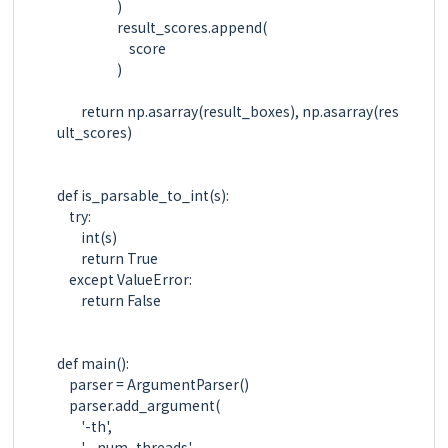
                    )

                    result_scores.append(

                        score

                    )

        return np.asarray(result_boxes), np.asarray(res
ult_scores)

def is_parsable_to_int(s):

    try:

        int(s)

        return True

    except ValueError:

        return False

def main():

    parser = ArgumentParser()

    parser.add_argument(

        '-th',

        '--num_threads',
