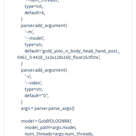
        type=int,

        default=4,

    )

    parser.add_argument(

        '-m',

        '--model',

        type=str,

        default='gold_yolo_n_body_head_hand_post_
0461_0.4428_1x3x128x160_float16.tflite',

    )

    parser.add_argument(

        '-v',

        '--video',

        type=str,

        default="0",

    )

    args = parser.parse_args()

    model = GoldYOLOONNX(

        model_path=args.model,

        num_threads=args.num_threads,
