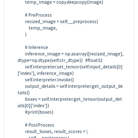
        temp_image = copy.deepcopy(image)

        # PreProcess

        resized_image = self.__preprocess(

            temp_image,

        )

        # Inference

        inference_image = np.asarray([resized_image], 
dtype=np.dtype(self.str_dtype))   #float32

        self.interpreter.set_tensor(self.input_details[0]
['index'], inference_image)

        self.interpreter.invoke()

        output_details = self.interpreter.get_output_de
tails()

        boxes = self.interpreter.get_tensor(output_det
ails[0]['index'])

        #print(boxes)

        # PostProcess

        result_boxes, result_scores = \

            self.__postprocess(
