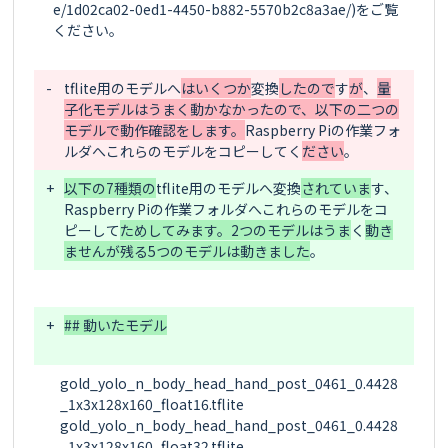
e/1d02ca02-0ed1-4450-b882-5570b2c8a3ae/)をご覧
ください。

-
tflite用のモデルへ
はいくつか
変換
したので
す
が
、
量
子化モデルはうまく動かなかったので、以下の二つの
モデルで動作確認をします。
Raspberry Piの作業フォ
ルダへこれらのモデルをコピーして
く
ださい
+
以下の7種類の
tflite用のモデルへ
変換
されていま
す
、
Raspberry Piの作業フォルダへこれらのモデルをコ
ピーして
ためしてみます。2つのモデルはうま
く
動き
ませんが残る5つのモデルは動きました
+
## 動いたモデル

gold_yolo_n_body_head_hand_post_0461_0.4428
_1x3x128x160_float16.tflite

gold_yolo_n_body_head_hand_post_0461_0.4428