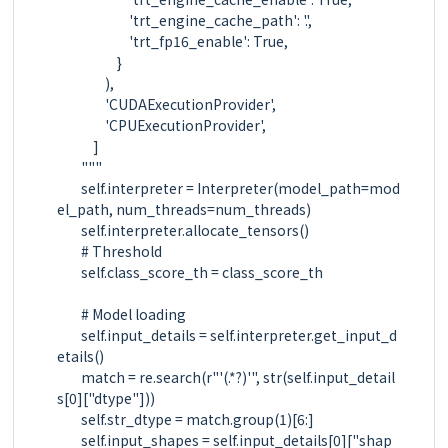
                        'trt_engine_cache_path': '.',

                        'trt_fp16_enable': True,

                    }

                ),

                'CUDAExecutionProvider',

                'CPUExecutionProvider',

            ]

        """

        self.interpreter = Interpreter(model_path=mod
el_path, num_threads=num_threads)

        self.interpreter.allocate_tensors()

        # Threshold

        self.class_score_th = class_score_th

        # Model loading

        self.input_details = self.interpreter.get_input_d
etails()

        match = re.search(r"'(.*?)'", str(self.input_detail
s[0]["dtype"]))

        self.str_dtype = match.group(1)[6:]

        self.input_shapes = self.input_details[0]["shap