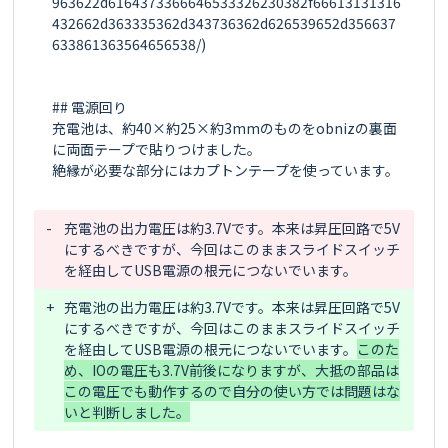
963622d6164373366646533326230382f66613131316
432662d363335362d343736362d626539652d356637
633861363564656538/)

## 電源回り

充電池は、約40×約25×約3mmのものをobnizの裏面
に両面テープで貼りつけました。

絶縁が必要な部分にはカプトンテープを使っています。

-
充電池の出力電圧は約3.7Vです。本来は昇圧回路で5V
にするべきですが、今回はこのままスライドスイッチ
を経由してUSB電源の根元につないでいます。
+
充電池の出力電圧は約3.7Vです。本来は昇圧回路で5V
にするべきですが、今回はこのままスライドスイッチ
を経由してUSB電源の根元につないでいます。
このた
め、IOの電圧も3.7V前後になりますが、大抵の部品は
この電圧でも動作するので自分の使い方では問題はな
いと判断しました。