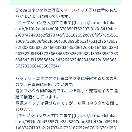
Groveコネクタ側の写真です。スイッチ周りは手のあた
りがよいように削っています。

![キャプションを入力できます](https://camo.elchika.
com/b10b2ad414d00b676859f752297f9b6e64194ec
2/687474703a2f2f73746f726167652e676f6f676c6561
7069732e636f6d2f656c6368696b612f76312f7573657
22f30383562623466332d343530612d343164632d393
963622d6164373366646533326230382f39363931333
634642d316565662d343264322d623438612d396365
373732366463663734/)

バッテリーコネクタは充電コネクタに接続するためのも
ので、充電器に直結しています。

電源コネクタ側の写真です。USB端子と充電端子の二階
建て構造としています。

電源スイッチは見づらいですが、充電コネクタの右側に
あります。

![キャプションを入力できます](https://camo.elchika.
com/997ba0bd35557be28c8807dbe361ef50ea65281
1/687474703a2f2f73746f726167652e676f6f676c6561