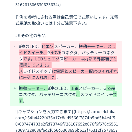
316261306630623634/)

作例を参考にされる際は自己責任でお願いします。充電
式電池の取扱いには十分ご注意下さい。

-
8連のLED、
ピエゾ
スピーカー、
振動モーター、スラ
イドスイッチ、
G
ROVE
コネクタ、バッテリーコネク
タ
です。LEDとピエゾ
ス
ピーカーは内部で外部端子と
接続しています。

ス
ライドスイッチ
は電源とスピーカー配線のそれぞれ
に直列に入れました
+
振動モーター、
8連のLED、
圧電
スピーカー、
G
rove
コネクタ、バッテリーコネクタ
、
ス
ライドスイッチ
で
す
![キャプションを入力できます](https://camo.elchika.
com/c64b4422f436a17c8ad9566f7874b5bd5b4e4f5
0/687474703a2f2f73746f726167652e676f6f676c6561
7069732e636f6d2f656c6368696b612f76312f7573657