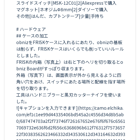
スライドスイッチ|MSK-12C01|2|Aliexpressで購入

マグネット|ネオジムΦ8mm|2|ダイソーで購入

その他|はんだ、カプトンテープ|少量|手持ち

# ハードウェア

## ケースの加工

obnizをFRISKケースに入れるにあたり、obnizの基板
は削らず、FRISKケースはいくらでも削っていいルール
としました。

FRISKの内箱（写真上）は右と下のヘリを切り取るとo
bniz Boardがすっぽり収まります。

外箱（写真下）は、画面表示が外から見えるように四
角い穴をあけ、スイッチにあたる場所と配線を指す場所
を切り取ります。

工具はハンドニブラーと黒刃カッターナイフを使いま
した。

![キャプションを入力できます](https://camo.elchika.
com/ef1c1ee99d44335406bd545a2c4556d34d8b5ab
0/687474703a2f2f73746f726167652e676f6f676c6561
7069732e636f6d2f656c6368696b612f76312f7573657
22f30383562623466332d343530612d343164632d393