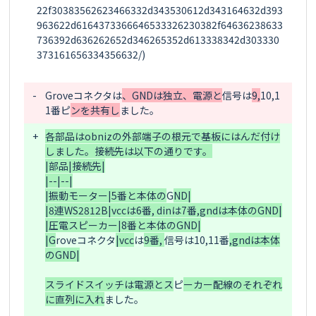
22f30383562623466332d343530612d343164632d393
963622d6164373366646533326230382f64636238633
736392d636262652d346265352d613338342d303330
373161656334356632/)

-
G
roveコネクタ
は
、GNDは独立、電源と
信号は
9,
10,1
1番
ピ
ンを共有し
+
各部品はobnizの外部端子の根元で基板にはんだ付け
しました。接続先は以下の通りです。

|部品|接続先|

|--|--|

|振動モーター|5番と本体の
G
ND|

|8連WS2812B|vccは6番, dinは7番,gndは本体のGND|

|圧電スピーカー|8番と本体のGND|

|G
roveコネクタ
|vcc
は
9番, 
信号は
10,11番
,gndは本体
のGND|

スライドスイッチは電源とス
ピ
ーカー配線のそれぞれ
に直列に入れ