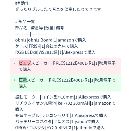
## 動作

光ったりブルったり音楽を演奏したりできます。

# 部品一覧

部品名 | 型番等 |数量| 備考

--- | --- | --- | ---

obniz|obniz Board|1|amazonで購入

ケース|FRISK|1|会社の売店で購入

-
ピエゾ
スピーカー|PKLCS1212E4001-R1|1|秋月電子
+
圧電
スピーカー|PKLCS1212E4001-R1|1|秋月電子で
振動モーター|コイン型Φ10mm|1|Aliexpressで購入

リチウムイオン充電池|kei-702 300mAH|1|amazonで
購入

充電ケーブル|ラジコンヘリ用|1|Aliexpressで購入

バッテリーコネクタ|平型オス|1|yahooで購入

GROVEコネクタ|HY2.0-4Pオス|1|aitendoで購入
