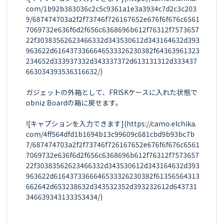
com/1b92b383036c2c5c9361a1e3a3934c7d2c3c203
9/687474703a2f2f73746f726167652e676f6f676c6561
7069732e636f6d2f656c6368696b612f76312f7573657
22f30383562623466332d343530612d343164632d393
963622d6164373366646533326230382f64363961323
234652d333937332d343337372d613131312d333437
663034393536316632/)

ガジェットの外箱として、FRISKケースに入れた状態で
obniz Boardの箱に戻せます。

![キャプションを入力できます](https://camo.elchika.
com/4ff564dfd1b1694b13c99609c681cbd9b93bc7b
7/687474703a2f2f73746f726167652e676f6f676c6561
7069732e636f6d2f656c6368696b612f76312f7573657
22f30383562623466332d343530612d343164632d393
963622d6164373366646533326230382f61356564313
662642d653238632d343532352d393232612d643731
346639343133353434/)
