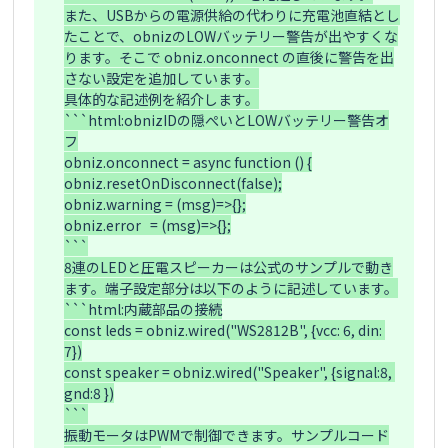
また、USBからの電源供給の代わりに充電池直結とし
たことで、obnizのLOWバッテリー警告が出やすくな
ります。そこで obniz.onconnect の直後に警告を出
さない設定を追加しています。

具体的な記述例を紹介します。

```html:obnizIDの隠ぺいとLOWバッテリー警告オ
フ

obniz.onconnect = async function () {

obniz.resetOnDisconnect(false);

obniz.warning = (msg)=>{};

obniz.error   = (msg)=>{};

```

8連のLEDと圧電スピーカーは公式のサンプルで動き
ます。端子設定部分は以下のように記述しています。

```html:内蔵部品の接続

const leds = obniz.wired("WS2812B", {vcc: 6, din: 
7})

const speaker = obniz.wired("Speaker", {signal:8, 
gnd:8 })

```

振動モータはPWMで制御できます。サンプルコード