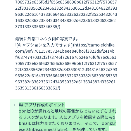
7069732e636f6d2f656c6368696b612f76312f7573657
22f30383562623466332d343530612d343164632d393
963622d6164373366646533326230382f35353432643
163382d363238342d343438302d623361332d623062
373133333563346335/)

最後に外部コネクタ側の写真です。

![キャプションを入力できます](https://camo.elchika.
com/9ef7701157e57241beee840bc8f3823d6f2414b
f/687474703a2f2f73746f726167652e676f6f676c6561
7069732e636f6d2f656c6368696b612f76312f7573657
22f30383562623466332d343530612d343164632d393
963622d6164373366646533326230382f36393065333
963382d336233612d343530352d613634382d336261
363931336166333861/)

+
## アプリ作成のポイント

obnizIDが漏れると地球の裏側からでもいたずらされ
るリスクがあります。人にアプリを披露する際にもo
bnizIDは極力見せたくありません。そこで、 obniz.r
esetOnDisconnect(false);　を記述しています。
