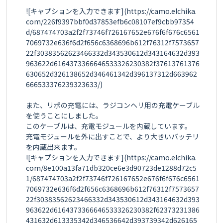
![キャプションを入力できます](https://camo.elchika.
com/226f9397bbf0d37853efb6c08107ef9cbb97354
d/687474703a2f2f73746f726167652e676f6f676c6561
7069732e636f6d2f656c6368696b612f76312f7573657
22f30383562623466332d343530612d343164632d393
963622d6164373366646533326230382f37613761376
630652d326138652d346461342d396137312d663962
666533376239323633/)

また、リポの充電には、ラジコンヘリ用の充電ケーブル
を使うことにしました。

このケーブルは、充電モジュールを内蔵しています。

充電モジュールを外に出すことで、より大きいバッテリ
を内蔵出来ます。

![キャプションを入力できます](https://camo.elchika.
com/8e100a13fa71db320ce6e3d90723de1288d72c5
1/687474703a2f2f73746f726167652e676f6f676c6561
7069732e636f6d2f656c6368696b612f76312f7573657
22f30383562623466332d343530612d343164632d393
963622d6164373366646533326230382f62373231386
431632d613335342d346536642d393739342d626165