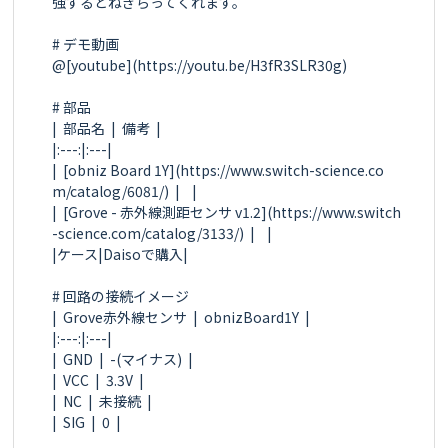
強するとねぎらってくれます。

# デモ動画

@[youtube](https://youtu.be/H3fR3SLR30g)

# 部品

|  部品名  |  備考  |

|:---:|:---|

|  [obniz Board 1Y](https://www.switch-science.co
m/catalog/6081/)  |    |

|  [Grove - 赤外線測距センサ v1.2](https://www.switch
-science.com/catalog/3133/)  |    |

|ケース|Daisoで購入|

# 回路の接続イメージ

|  Grove赤外線センサ  |  obnizBoard1Y  |

|:---:|:---|

|  GND  |  -(マイナス)  |

|  VCC  |  3.3V  |

|  NC  |  未接続  |

|  SIG  |  0  |
