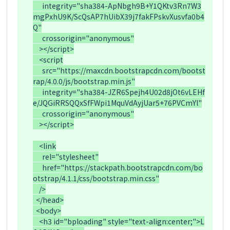
      integrity="sha384-ApNbgh9B+Y1QKtv3Rn7W3
mgPxhU9K/ScQsAP7hUibX39j7fakFPskvXusvfa0b4
Q"

      crossorigin="anonymous"

    ></script>

    <script

      src="https://maxcdn.bootstrapcdn.com/bootst
rap/4.0.0/js/bootstrap.min.js"

      integrity="sha384-JZR6Spejh4U02d8jOt6vLEHf
e/JQGiRRSQQxSfFWpi1MquVdAyjUar5+76PVCmYl"

      crossorigin="anonymous"

    ></script>

    <link

      rel="stylesheet"

      href="https://stackpath.bootstrapcdn.com/bo
otstrap/4.1.1/css/bootstrap.min.css"

    />

  </head>

  <body>

    <h3 id="bploading" style="text-align:center;">L