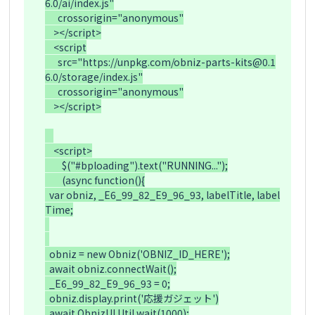
6.0/ai/index.js"

      crossorigin="anonymous"

    ></script>

    <script

      src="https://unpkg.com/obniz-parts-kits@0.1
6.0/storage/index.js"

      crossorigin="anonymous"

    ></script>

    <script>

        $("#bploading").text("RUNNING...");

        (async function(){

  var obniz, _E6_99_82_E9_96_93, labelTitle, label
Time;

  obniz = new Obniz('OBNIZ_ID_HERE');

  await obniz.connectWait();

  _E6_99_82_E9_96_93 = 0;

  obniz.display.print('応援ガジェット')

  await ObnizUI.Util.wait(1000);
