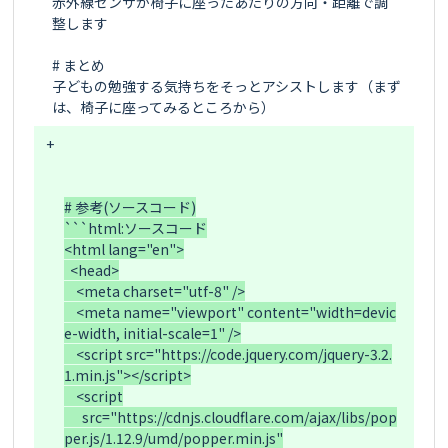
赤外線センサが椅子に座ったあたりの方向・距離で調
整します

# まとめ

子どもの勉強する気持ちをそっとアシストします（まず
+
# 参考(ソースコード)

```html:ソースコード

<html lang="en">

  <head>

    <meta charset="utf-8" />

    <meta name="viewport" content="width=devic
e-width, initial-scale=1" />

    <script src="https://code.jquery.com/jquery-3.2.
1.min.js"></script>

    <script

      src="https://cdnjs.cloudflare.com/ajax/libs/pop
per.js/1.12.9/umd/popper.min.js"
