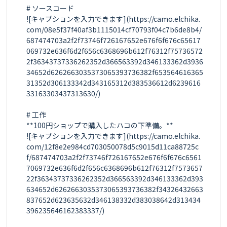
# ソースコード

![キャプションを入力できます](https://camo.elchika.
com/08e5f37f40af3b1115014cf70793f04c7b6de8b4/
687474703a2f2f73746f726167652e676f6f676c65617
069732e636f6d2f656c6368696b612f76312f75736572
2f36343737336262352d366563392d346133362d3936
34652d6262663035373065393736382f653564616365
31352d306133342d343165312d383536612d6239616
33163303437313630/)

# 工作

**100円ショップで購入したハコの下準備。**

![キャプションを入力できます](https://camo.elchika.
com/12f8e2e984cd703050078d5c9015d11ca88725c
f/687474703a2f2f73746f726167652e676f6f676c6561
7069732e636f6d2f656c6368696b612f76312f7573657
22f36343737336262352d366563392d346133362d393
634652d6262663035373065393736382f34326432663
837652d623635632d346138332d383038642d313434
396235646162383337/)
