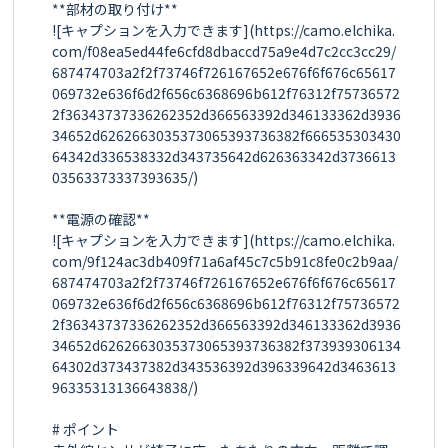
**部材の取り付け**

![キャプションを入力できます](https://camo.elchika.
com/f08ea5ed44fe6cfd8dbaccd75a9e4d7c2cc3cc29/
687474703a2f2f73746f726167652e676f6f676c65617
069732e636f6d2f656c6368696b612f76312f75736572
2f36343737336262352d366563392d346133362d3936
34652d6262663035373065393736382f666535303430
64342d336538332d343735642d626363342d3736613
03563373337393635/)

**電源の確認**

![キャプションを入力できます](https://camo.elchika.
com/9f124ac3db409f71a6af45c7c5b91c8fe0c2b9aa/
687474703a2f2f73746f726167652e676f6f676c65617
069732e636f6d2f656c6368696b612f76312f75736572
2f36343737336262352d366563392d346133362d3936
34652d6262663035373065393736382f373939306134
64302d373437382d343536392d396339642d3463613
96335313136643838/)

# ポイント
