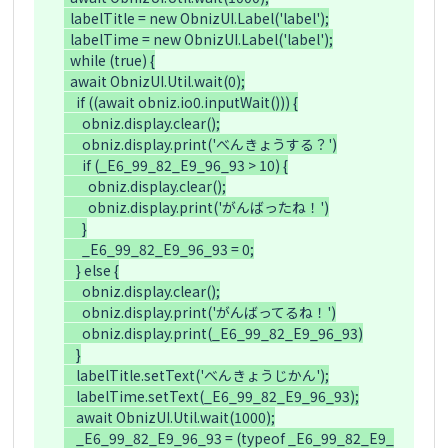
  labelTitle = new ObnizUI.Label('label');

  labelTime = new ObnizUI.Label('label');

  while (true) {

  await ObnizUI.Util.wait(0);

    if ((await obniz.io0.inputWait())) {

      obniz.display.clear();

      obniz.display.print('べんきょうする？')

      if (_E6_99_82_E9_96_93 > 10) {

        obniz.display.clear();

        obniz.display.print('がんばったね！')

      }

      _E6_99_82_E9_96_93 = 0;

    } else {

      obniz.display.clear();

      obniz.display.print('がんばってるね！')

      obniz.display.print(_E6_99_82_E9_96_93)

    }

    labelTitle.setText('べんきょうじかん');

    labelTime.setText(_E6_99_82_E9_96_93);

    await ObnizUI.Util.wait(1000);

    _E6_99_82_E9_96_93 = (typeof _E6_99_82_E9_