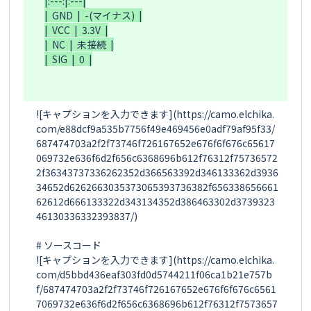
|:---:|:---|

|  GND  |  -(マイナス)  |

|  VCC  |  3.3V  |

|  NC  |  未接続  |

|  SIG  |  0  |

![キャプションを入力できます](https://camo.elchika.
com/e88dcf9a535b7756f49e469456e0adf79af95f33/
687474703a2f2f73746f726167652e676f6f676c65617
069732e636f6d2f656c6368696b612f76312f75736572
2f36343737336262352d366563392d346133362d3936
34652d6262663035373065393736382f656338656661
62612d666133322d343134352d386463302d3739323
46130336332393837/)

# ソースコード

![キャプションを入力できます](https://camo.elchika.
com/d5bbd436eaf303fd0d5744211f06ca1b21e757b
f/687474703a2f2f73746f726167652e676f6f676c6561
7069732e636f6d2f656c6368696b612f76312f7573657