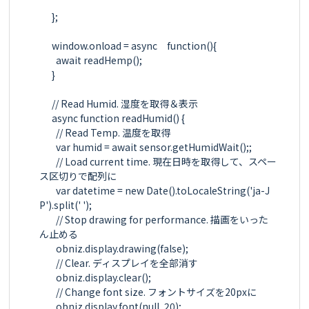
      };

      window.onload = async　function(){

        await readHemp();

      }

      // Read Humid. 湿度を取得＆表示

      async function readHumid() {

        // Read Temp. 温度を取得

        var humid = await sensor.getHumidWait();;

        // Load current time. 現在日時を取得して、スペー
ス区切りで配列に

        var datetime = new Date().toLocaleString('ja-J
P').split(' ');

        // Stop drawing for performance. 描画をいった
ん止める

        obniz.display.drawing(false);

        // Clear. ディスプレイを全部消す

        obniz.display.clear();

        // Change font size. フォントサイズを20pxに

        obniz.display.font(null, 20);
