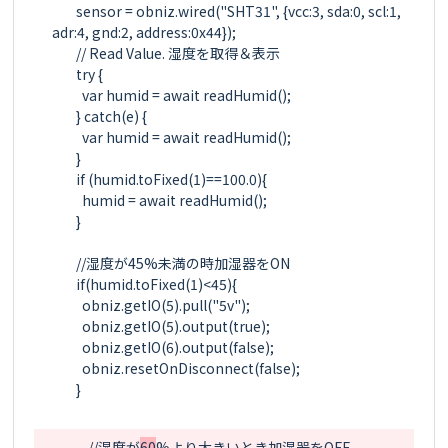
        sensor = obniz.wired("SHT31", {vcc:3, sda:0, scl:1, 
adr:4, gnd:2, address:0x44});

        // Read Value. 湿度を取得＆表示

        try {

          var humid = await readHumid();

        } catch(e) {

          var humid = await readHumid();

        }

        if (humid.toFixed(1)==100.0){

          humid = await readHumid();

        }

        //湿度が45%未満の時加湿器をON

        if(humid.toFixed(1)<45){

          obniz.getIO(5).pull("5v");

          obniz.getIO(5).output(true);

          obniz.getIO(6).output(false);

          obniz.resetOnDisconnect(false);

        }

-
        //湿度が
60