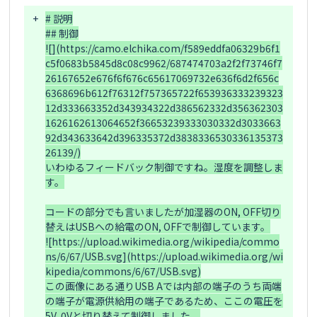
+
# 説明

## 制御

![](https://camo.elchika.com/f589eddfa06329b6f1
c5f0683b5845d8c08c9962/687474703a2f2f73746f7
26167652e676f6f676c65617069732e636f6d2f656c
6368696b612f76312f757365722f653936333239323
12d333663352d343934322d386562332d356362303
1626162613064652f36653239333030332d3033663
92d343633642d396335372d3838336530336135373
26139/)

いわゆるフィードバック制御ですね。湿度を調整しま
す。

コードの部分でも言いましたが加湿器のON, OFF切り
替えはUSBへの給電のON, OFFで制御しています。

![https://upload.wikimedia.org/wikipedia/commo
ns/6/67/USB.svg](https://upload.wikimedia.org/wi
kipedia/commons/6/67/USB.svg)

この画像にある通りUSB Aでは内部の端子のうち両端
の端子が電源供給用の端子であるため、ここの電圧を
5V, 0Vと切り替えて制御しました。
