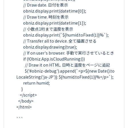
        // Draw date. 日付を表示

        obniz.display.print(datetime[0]);

        // Draw time. 時刻を表示

        obniz.display.print(datetime[1]);

        // 小数点1桁まで温度を表示

        obniz.display.print(`${humid.toFixed(1)}%`);

        // Transfer all to device. 全て描画させる

        obniz.display.drawing(true);

        // If on user's browser. 手動で実行させているとき

        if (!Obniz.App.isCloudRunning())

          // Draw it on HTML. 日時と温度をページに追記

          $('#obniz-debug').append(`<p>${new Date().to
LocaleString('ja-JP')}: ${humid.toFixed(1)}%</p>`);

        return humid;

      }

    </script>

  </body>

</html>

```
