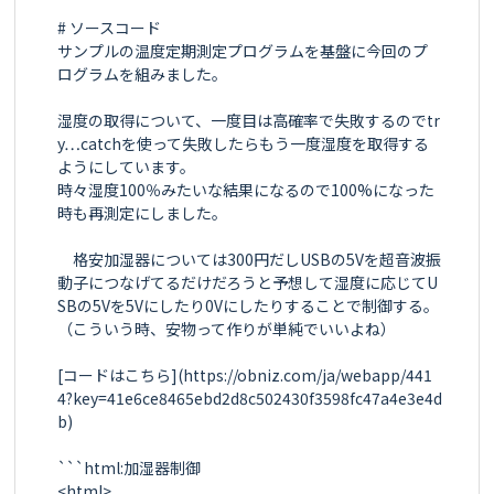
# ソースコード

サンプルの温度定期測定プログラムを基盤に今回のプ
ログラムを組みました。

湿度の取得について、一度目は高確率で失敗するのでtr
y…catchを使って失敗したらもう一度湿度を取得する
ようにしています。

時々湿度100％みたいな結果になるので100%になった
時も再測定にしました。

　格安加湿器については300円だしUSBの5Vを超音波振
動子につなげてるだけだろうと予想して湿度に応じてU
SBの5Vを5Vにしたり0Vにしたりすることで制御する。
（こういう時、安物って作りが単純でいいよね）

[コードはこちら](https://obniz.com/ja/webapp/441
4?key=41e6ce8465ebd2d8c502430f3598fc47a4e3e4d
b)

```html:加湿器制御

<html>
