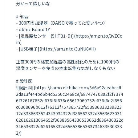
分かって欲しいな

# 部品

- 300円の加湿器（DAISOで売ってた安いやつ）

- obniz Board 1Y

- [温湿度センサー(SHT31-D)](https://amzn.to/3vZCo
ih)

- [USB端子](https://amzn.to/3uNU6VH)

正直300円の格安加湿器の高性能化のために1000円の
湿度センサーを使うの本末転倒な気がしなくもない

# 設計図

![設計図](https://camo.elchika.com/3d6a92aeabccff
2da13f444bd6b4d5350c2468c9/687474703a2f2f7374
6f726167652e676f6f676c65617069732e636f6d2f656
c6368696b612f76312f757365722f653936333239323
12d333663352d343934322d386562332d3563623031
626162613064652f36383564336533662d636436322d
346536322d626165332d65653865363734633530333
2/)
