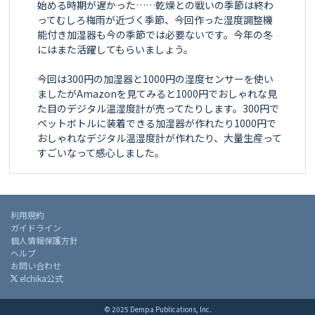
始める時期が遅かった……乾燥との戦いの季節は終わ
ってむしろ梅雨が近づく季節、今回作った湿度調整機
能付き加湿器も今の季節では必要ないです。今年の冬
にはまた活躍してもらいましょう。

今回は300円の加湿器と1000円の湿度センサーを使い
ましたがAmazonを見てみると1000円でおしゃれな見
た目のデジタル温湿度計が売ってたりします。300円で
ペットボトルに装着できる加湿器が作れたり1000円で
おしゃれなデジタル温湿度計が作れたり、大量生産って
すごいなって感心しました。
利用規約
ガイドライン
個人情報保護方針
ヘルプ
お問い合わせ
elchika公式
© 2025 Dempa Publications, Inc.