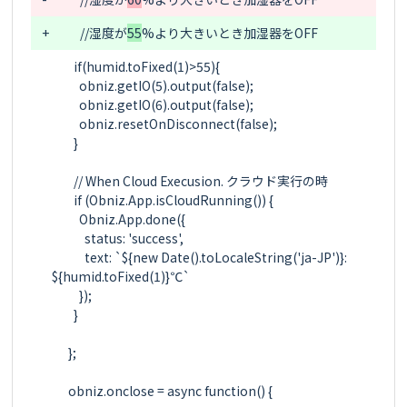
+
        //湿度が
55
        if(humid.toFixed(1)>55){

          obniz.getIO(5).output(false);

          obniz.getIO(6).output(false);

          obniz.resetOnDisconnect(false);

        }

        // When Cloud Execusion. クラウド実行の時

        if (Obniz.App.isCloudRunning()) {

          Obniz.App.done({

            status: 'success',

            text: `${new Date().toLocaleString('ja-JP')}: 
${humid.toFixed(1)}℃`

          });

        }

      };

      obniz.onclose = async function() {
