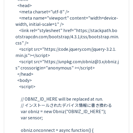
  <head>

    <meta charset="utf-8" />

    <meta name="viewport" content="width=device-
width, initial-scale=1" />

    <link rel="stylesheet" href="https://stackpath.bo
otstrapcdn.com/bootstrap/4.3.1/css/bootstrap.min.
css" />

    <script src="https://code.jquery.com/jquery-3.2.1.
min.js"></script>

    <script src="https://unpkg.com/obniz@3.x/obniz.j
s" crossorigin="anonymous" ></script>

  </head>

  <body>

    <script>

      // OBNIZ_ID_HERE will be replaced at run.

      // インストールされたデバイス情報に書き換わる

      var obniz = new Obniz("OBNIZ_ID_HERE");

      var sensor;

      obniz.onconnect = async function() {
