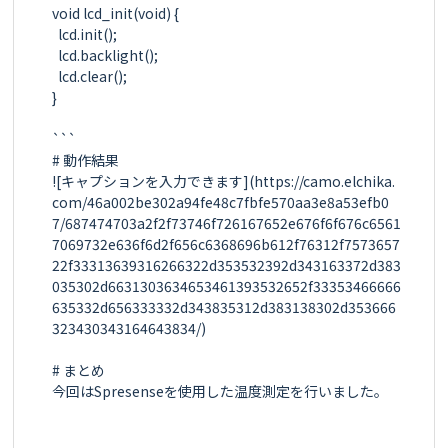
void lcd_init(void) {

  lcd.init();

  lcd.backlight();

  lcd.clear();

}

```

# 動作結果

![キャプションを入力できます](https://camo.elchika.
com/46a002be302a94fe48c7fbfe570aa3e8a53efb0
7/687474703a2f2f73746f726167652e676f6f676c6561
7069732e636f6d2f656c6368696b612f76312f7573657
22f33313639316266322d353532392d343163372d383
035302d6631303634653461393532652f33353466666
635332d656333332d343835312d383138302d353666
323430343164643834/)

# まとめ

今回はSpresenseを使用した温度測定を行いました。
