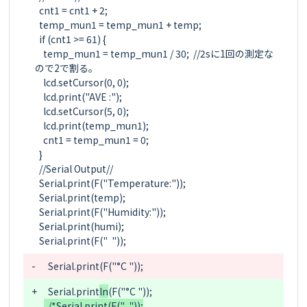
  cnt1 = cnt1 + 2;

  temp_mun1 = temp_mun1 + temp;

  if (cnt1 >= 61) {

    temp_mun1 = temp_mun1 / 30;  //2sに1回の測定な
ので2で割る。

    lcd.setCursor(0, 0);

    lcd.print("AVE :");

    lcd.setCursor(5, 0);

    lcd.print(temp_mun1);

    cnt1 = temp_mun1 = 0;

  }

  //Serial Output//

  Serial.print(F("Temperature:"));

  Serial.print(temp);

  Serial.print(F("Humidity:"));

  Serial.print(humi);

-
  Serial.print
+
  Serial.print
ln
  /*Serial.print(F("  "));
