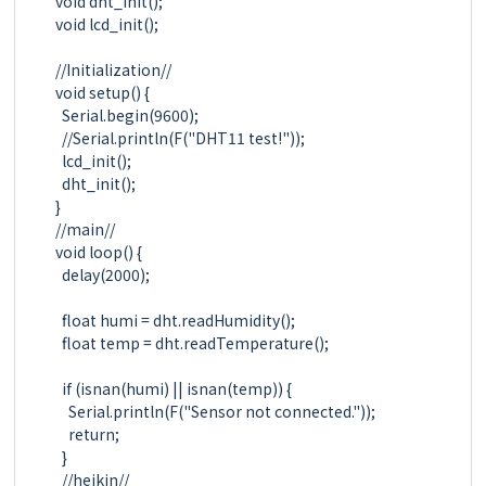
void dht_init();

void lcd_init();

//Initialization//

void setup() {

  Serial.begin(9600);

  //Serial.println(F("DHT11 test!"));

  lcd_init();

  dht_init();

}

//main//

void loop() {

  delay(2000);

  float humi = dht.readHumidity();

  float temp = dht.readTemperature();

  if (isnan(humi) || isnan(temp)) {

    Serial.println(F("Sensor not connected."));

    return;

  }

  //heikin//
