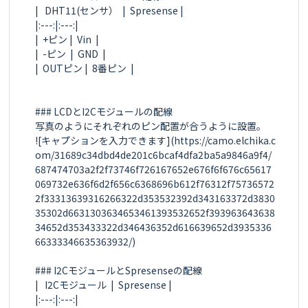
|   DHT11(センサ）  |  Spresense |

|:---:|:---:|

|  +ピン |  Vin  |

|  -ピン  |  GND  |

|  OUTピン |  8番ピン  |

### LCDとI2Cモジュールの配線

写真のようにそれぞれのピン配置が合うように設置。

![キャプションを入力できます](https://camo.elchika.c
om/31689c34dbd4de201c6bcaf4dfa2ba5a9846a9f4/
687474703a2f2f73746f726167652e676f6f676c65617
069732e636f6d2f656c6368696b612f76312f75736572
2f33313639316266322d353532392d343163372d3830
35302d6631303634653461393532652f393963643638
34652d353433322d346436352d616639652d3935336
66333346635363932/)

### I2CモジュールとSpresenseの配線

|   I2Cモジュール  |  Spresense |

|:---:|:---:|
