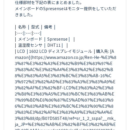
仕様部材を下記の表にまとめました。

メインボードのSpresenseはモニター提供をしていただ
きました。

|  名称  |  型式  |  備考  |

|:---:|:---:|:---:|

|  メインボード  |  Spresense |    |

|  温湿度センサ  |  DHT11 |    |

| LCD  | 1602 LCD ディスプレイモジュール  | 購入先: [A
mazon](https://www.amazon.co.jp/Ren-He-%E3%8
3%87%E3%82%A3%E3%82%B9%E3%83%97%E
3%83%AC%E3%82%A4%E3%83%A2%E3%82%B
8%E3%83%A5%E3%83%BC%E3%83%AB-16%C
3%972%E3%82%AD%E3%83%A3%E3%83%A9%E
3%82%AF%E3%82%BF-LCD%E3%83%A2%E3%8
2%B8%E3%83%A5%E3%83%BC%E3%83%AB%E
7%99%BD%E6%96%87%E5%AD%97%E3%83%9
6%E3%83%AB%E3%83%BC%E3%83%90%E3%8
3%83%E3%82%AF%E3%83%A9%E3%82%A4%E
3%83%88/dp/B07D585T48/ref=sr_1_2_sspa?__mk_
ja_JP=%E3%82%AB%E3%82%BF%E3%82%AB%E