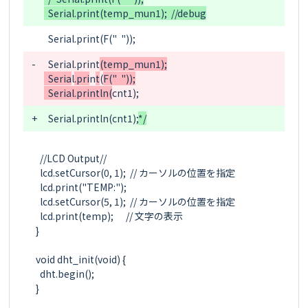
-
  Serial.print
(temp_mun1);

  Seria
l
.pri
n
t
(
F("  "));

  Serial.println(
cnt1);
+
  Serial.print
l
n
(
cnt1);
*/
  //LCD Output//

  lcd.setCursor(0, 1);  // カーソルの位置を指定

  lcd.print("TEMP:");

  lcd.setCursor(5, 1);  // カーソルの位置を指定

  lcd.print(temp);      // 文字の表示

}

void dht_init(void) {

  dht.begin();

}
