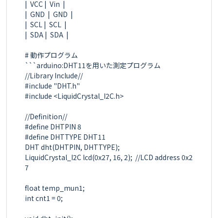
|  VCC |  Vin  |

|  GND  |  GND  |

|  SCL |  SCL  |

|  SDA |  SDA  |

# 動作プログラム

```arduino:DHT11を用いた測定プログラム

//Library Include//

#include "DHT.h"

#include <LiquidCrystal_I2C.h>

//Definition//

#define DHTPIN 8

#define DHTTYPE DHT11

DHT dht(DHTPIN, DHTTYPE);

LiquidCrystal_I2C lcd(0x27, 16, 2);  //LCD address 0x2
7

float temp_mun1;

int cnt1 = 0;
