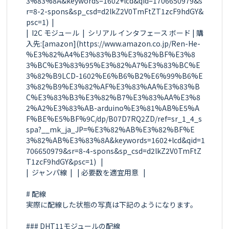
3%83%8A&keywords=1602+lcd&qid=1706650979&s
r=8-2-spons&sp_csd=d2lkZ2V0TmFtZT1zcF9hdGY&
psc=1)  |

|  I2C モジュール  |  シリアル インタフェース ボード | 購
入先:[amazon](https://www.amazon.co.jp/Ren-He-
%E3%82%A4%E3%83%B3%E3%82%BF%E3%8
3%BC%E3%83%95%E3%82%A7%E3%83%BC%E
3%82%B9LCD-1602%E6%B6%B2%E6%99%B6%E
3%82%B9%E3%82%AF%E3%83%AA%E3%83%B
C%E3%83%B3%E3%82%B7%E3%83%AA%E3%8
2%A2%E3%83%AB-arduino%E3%81%AB%E5%A
F%BE%E5%BF%9C/dp/B07D7RQ2ZD/ref=sr_1_4_s
spa?__mk_ja_JP=%E3%82%AB%E3%82%BF%E
3%82%AB%E3%83%8A&keywords=1602+lcd&qid=1
706650979&sr=8-4-spons&sp_csd=d2lkZ2V0TmFtZ
T1zcF9hdGY&psc=1)   |

|  ジャンパ線  |   | 必要数を適宜用意   |

# 配線

実際に配線した状態の写真は下記のようになります。

### DHT11モジュールの配線
