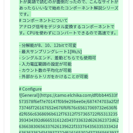
トが英語で読むのが面倒だったので、こんなサイトが
あったらいいなで始めたコンポーネント解説シリーズ
です。

# コンポーネントについて

アナログ信号をデジタル変換するコンポーネントで
す。CPUを使わずにコンバートできるので高速です。

- 分解能が8、10、12bitで可変

- 最大サンプリングレート1[Ms/s]

- シングルエンド、差動どちらでも使用可

- 入力電圧範囲の設定が可能

- カウント数の平均化が可能

- 外部からトリガをかけることが可能

# Configure

![General](https://camo.elchika.com/df0bb44533f
573578f6ef7e70147f0b9e29bee0e/687474703a2f2f
73746f726167652e676f6f676c65617069732e636f6
d2f656c6368696b612f76312f757365722f65313235
393434392d666531612d343733632d626362372d62
63663830656337626139622f33376435633533342d
636363362d343937322d616165302d373565663937