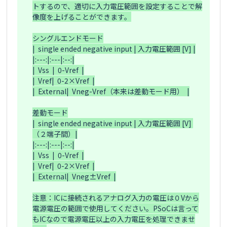
トするので、適切に入力電圧範囲を設定することで解
像度を上げることができます。

シングルエンドモード

|  single ended negative input | 入力電圧範囲 [V] |

|:---:|:---|:--:|

|  Vss  |  0-Vref  |

|  Vref|  0-2×Vref  |

|  External|  Vneg-Vref（本来は差動モード用）  |

差動モード

|  single ended negative input | 入力電圧範囲 [V] 
（２端子間）|

|:---:|:---|:--:|

|  Vss  |  0-Vref  |

|  Vref|  0-2×Vref  |

|  External|  Vneg±Vref  |

注意：ICに接続されるアナログ入力の電圧は０Vから
電源電圧の範囲で使用してください。PSoCは言って
もICなので電源電圧以上の入力電圧を処理できませ