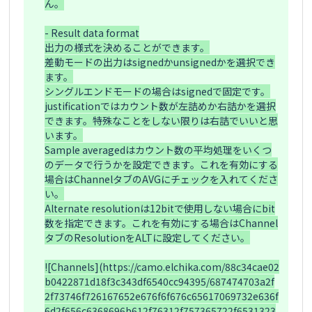
ん。

- Result data format

出力の様式を決めることができます。

差動モードの出力はsignedかunsignedかを選択でき
ます。

シングルエンドモードの場合はsignedで固定です。

justificationではカウント数が左詰めか右詰かを選択
できます。特殊なことをしない限りは右詰でいいと思
います。

Sample averagedはカウント数の平均処理をいくつ
のデータで行うかを設定できます。これを有効にする
場合はChannelタブのAVGにチェックを入れてくださ
い。

Alternate resolutionは12bitで使用しない場合にbit
数を指定できます。これを有効にする場合はChannel
タブのResolutionをALTに設定してください。

![Channels](https://camo.elchika.com/88c34cae02
b0422871d18f3c343df6540cc94395/687474703a2f
2f73746f726167652e676f6f676c65617069732e636f
6d2f656c6368696b612f76312f757365722f6531323