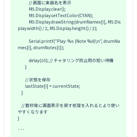
            // 画面に楽器名を表示

            M5.Display.clear();

            M5.Display.setTextColor(CYAN);

            M5.Display.drawString(drumNames[i], M5.Dis
play.width() / 2, M5.Display.height() / 2);

            Serial.printf("Play: %s (Note %d)\n", drumNa
mes[i], drumNotes[i]);

            delay(10); // チャタリング防止用の短い待機

        }

        // 状態を保存

        lastState[i] = currentState;

    }

    // 数秒後に画面表示を戻す処理を入れるとより使い
やすくなります

}

```
