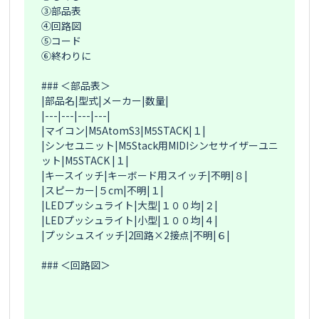
③部品表

④回路図

⑤コード

⑥終わりに

### ＜部品表＞

|部品名|型式|メーカー|数量|

|---|---|---|---|

|マイコン|M5AtomS3|M5STACK|１|

|シンセユニット|M5Stack用MIDIシンセサイザーユニ
ット|M5STACK |１|

|キースイッチ|キーボード用スイッチ|不明|８|

|スピーカー|５cm|不明|１|

|LEDプッシュライト|大型|１００均|２|

|LEDプッシュライト|小型|１００均|４|

|プッシュスイッチ|2回路×2接点|不明|６|

### ＜回路図＞
