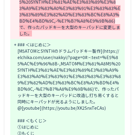
5%20SYNTH%E3%81%AE%E3%83%89%E3%8
3%A9%E3%83%A0%E3%83%91%E3%83%83%E
3%83%89%E3%82%AD%E3%83%BC%E8%A3%
BD%E4%BD%9C,-%E7%B7%A8%E9%9B%86)
で、作ったパッドキーを大型のキーパッドに変更しま
した。
+
### ＜はじめに＞

[M5ATOMとSYNTHのドラムパッドキー製作](https://
elchika.com/user/nakkyi/?page=0#:~:text=%E5%8
5%AC%E9%96%8B-,M5ATOM%E3%81%A8M5%20
SYNTH%E3%81%AE%E3%83%89%E3%83%A9%
E3%83%A0%E3%83%91%E3%83%83%E3%83%8
9%E3%82%AD%E3%83%BC%E8%A3%BD%E4%
BD%9C,-%E7%B7%A8%E9%9B%86)で、作ったパ
ッドキーを大型のキーパッドに改造し打ち易くすると
同時にキーパッドが光るようにしました。

@[youtube](https://youtu.be/XK2SnxTeCAs)

### ＜もくじ＞

①はじめに

②もくじ
