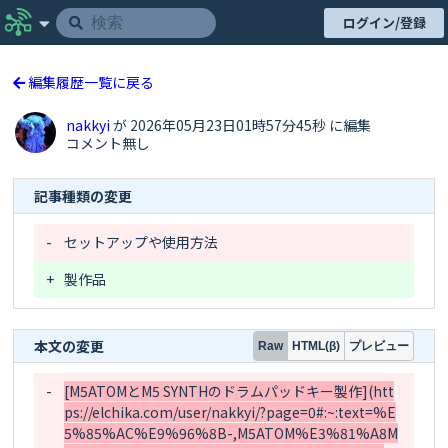
ログイン/登録
編集履歴一覧に戻る
nakkyi
が 2026年05月23日01時57分45秒 に編集
コメント無し
記事種類の変更
-
セットアップや使用方法
+
製作品
本文の変更
プレビュー
Raw
HTML(β)
-
[M5ATOMとM5 SYNTHのドラムパッドキー製作](htt
ps://elchika.com/user/nakkyi/?page=0#:~:text=%E
5%85%AC%E9%96%8B-,M5ATOM%E3%81%A8M