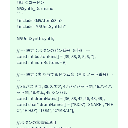
### ＜コード＞

M5Synth_Durm.ino

```

#include <M5AtomS3.h>

#include "M5UnitSynth.h"

M5UnitSynth synth;

// --- 設定：ボタンのピン番号（6個） ---

const int buttonPins[] = {39, 38, 8, 5, 6, 7};

const int numButtons = 6;

// --- 設定：割り当てるドラム音（MIDIノート番号） -
--

// 36:バスドラ, 38:スネア, 42:ハイハット閉, 46:ハイハ
ット開, 48:タム, 49:シンバル

const int drumNotes[] = {36, 38, 42, 46, 48, 49};

const char* drumNames[] = {"KICK", "SNARE", "H.H.
C", "H.H.O", "TOM", "CYMBAL"};

// ボタンの状態管理用
