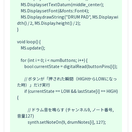
    M5.Display.setTextDatum(middle_center);

    M5.Display.setFont(&fonts::Font4);

    M5.Display.drawString("DRUM PAD", M5.Display.wi
dth() / 2, M5.Display.height() / 2);

}

void loop() {

    M5.update();

    for (int i = 0; i < numButtons; i++) {

        bool currentState = digitalRead(buttonPins[i]);

        // ボタンが「押された瞬間（HIGHからLOWになっ
た時）」だけ実行

        if (currentState == LOW && lastState[i] == HIGH) 
{

            // ドラム音を鳴らす (チャンネル9, ノート番号, 
音量127)

            synth.setNoteOn(9, drumNotes[i], 127);
