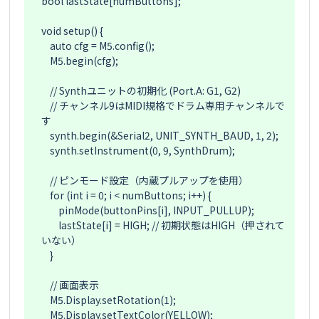
bool lastState[numButtons];

void setup() {

    auto cfg = M5.config();

    M5.begin(cfg);

    // Synthユニットの初期化 (Port.A: G1, G2)

    // チャンネル9はMIDI規格でドラム専用チャンネルで
す

    synth.begin(&Serial2, UNIT_SYNTH_BAUD, 1, 2);

    synth.setInstrument(0, 9, SynthDrum); 

    // ピンモード設定（内蔵プルアップを使用）

    for (int i = 0; i < numButtons; i++) {

        pinMode(buttonPins[i], INPUT_PULLUP);

        lastState[i] = HIGH; // 初期状態はHIGH（押されて
いない）

    }

    // 画面表示

    M5.Display.setRotation(1);

    M5.Display.setTextColor(YELLOW);
