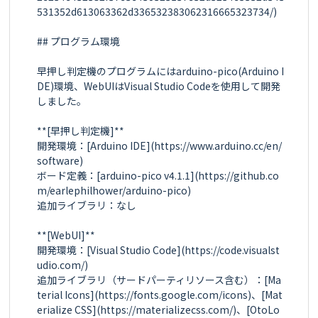
531352d613063362d336532383062316665323734/)

## プログラム環境

早押し判定機のプログラムにはarduino-pico(Arduino I
DE)環境、WebUIはVisual Studio Codeを使用して開発
しました。

**[早押し判定機]**

開発環境：[Arduino IDE](https://www.arduino.cc/en/
software)

ボード定義：[arduino-pico v4.1.1](https://github.co
m/earlephilhower/arduino-pico)

追加ライブラリ：なし

**[WebUI]**

開発環境：[Visual Studio Code](https://code.visualst
udio.com/)

追加ライブラリ（サードパーティリソース含む）：[Ma
terial Icons](https://fonts.google.com/icons)、[Mat
erialize CSS](https://materializecss.com/)、[OtoLo