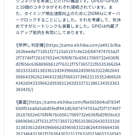
クコネクタを実装しただけの構造です。GPIO0~GPIO9
と10個のコネクタがそれぞれ接続されています。ま
た、タイミング検出速度向上のために250MHzにオーバ
ークロックすることにしました。それを考慮して、気休
めですがヒートシンクも装着しました。GPIOは内蔵プ
ルアップ抵抗を有効にしてあります。

![早押し判定機](https://camo.elchika.com/a4913cf6a
263beeda771851f27123a5107c4e22d/687474703a2f
2f73746f726167652e676f6f676c65617069732e636f6
d2f656c6368696b612f76312f757365722f6535366264
3033332d313833612d343966662d396563322d62643
56664336262346432382f36633739623135352d66626
4342d343339662d393831342d333731386134353363
383435/)

![裏面](https://camo.elchika.com/f6e565b04cd7834f
6b0f01ea8a5abd5fedf441d0/687474703a2f2f73746f7
26167652e676f6f676c65617069732e636f6d2f656c63
68696b612f76312f757365722f65353662643033332d
313833612d343966662d396563322d6264356664336
262346432382f37636430323137632d323465332d343