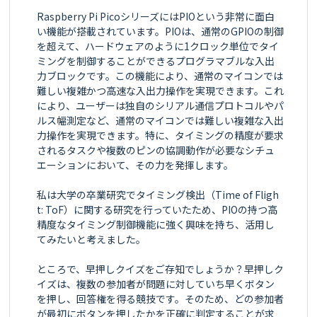
Raspberry Pi PicoシリーズにはPIOという非常に面白
い機能が搭載されています。PIOは、通常のGPIOの制御
を超えて、ハードウェアのように1クロック単位でタイ
ミングを制御することができるプログラマブルな入出
力ブロックです。この機能により、通常のマイコンでは
難しい複雑かつ高速な入出力操作を実現できます。これ
により、ユーザーは独自のシリアル通信プロトコルやパ
ルス幅測定など、通常のマイコンでは難しい複雑な入出
力操作を実現できます。特に、タイミングの精度が要求
されるタスクや複数のピンの協調動作が必要なシチュ
エーションにおいて、その力を発揮します。

私は大学の卒業研究でタイミング検出（Time of Fligh
t: ToF）に関する研究を行っていたため、PIOの持つ高
精度なタイミング制御機能に強く興味を持ち、活用し
てみたいと考えました。

ところで、早押しクイズをご存知でしょうか？早押しク
イズは、複数の参加者が問題に対していち早くボタン
を押し、回答権を得る競技です。そのため、どの参加者
が最初にボタンを押したかを正確に判定することが求