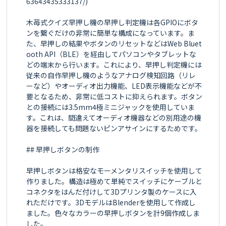
63643435333137/)

木苺式クイズ早押し機の早押し判定機は各GPIOにボタ
ンを繋ぐだけの非常に簡単な構成になっています。ま
た、早押しの結果やボタンのリセットなどはWeb Bluet
ooth API（BLE）を経由してパソコンやタブレットな
どの端末から行います。これにより、早押し判定機には
従来の自作早押し機のようなアナログ検知回路（リレ
ーなど）やオーディオ出力機能、LED表示機能などが不
要となるため、非常に低コストに抑えられます。ボタン
との接続には3.5mm4極ミニジャックを使用していま
す。これは、間違えてオーディオ機器などの別用途の機
器を接続しても問題ないピンアサインにするためです。

## 早押しボタンの制作

早押しボタンは格安なモーメンタリスイッチを使用して
作りました。構造は極めて単純でスイッチにケーブルと
コネクタをはんだ付けして3Dプリンタ製のケースに入
れただけです。3DモデルはBlenderを使用して作成し
ました。色々なカラーの早押しボタンを計9個作成しま
した。
