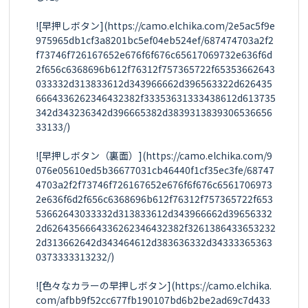
![早押しボタン](https://camo.elchika.com/2e5ac5f9e
975965db1cf3a8201bc5ef04eb524ef/687474703a2f2
f73746f726167652e676f6f676c65617069732e636f6d
2f656c6368696b612f76312f757365722f65353662643
033332d313833612d343966662d396563322d626435
6664336262346432382f33353631333438612d613735
342d343236342d396665382d3839313839306536656
33133/)

![早押しボタン（裏面）](https://camo.elchika.com/9
076e05610ed5b36677031cb46440f1cf35ec3fe/68747
4703a2f2f73746f726167652e676f6f676c6561706973
2e636f6d2f656c6368696b612f76312f757365722f653
53662643033332d313833612d343966662d39656332
2d6264356664336262346432382f3261386433653232
2d313662642d343464612d383636332d34333365363
0373333313232/)

![色々なカラーの早押しボタン](https://camo.elchika.
com/afbb9f52cc677fb190107bd6b2be2ad69c7d433