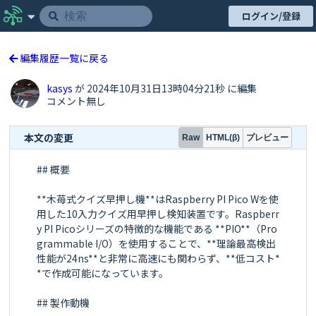
ログイン/登録
編集履歴一覧に戻る
kasys
が 2024年10月31日13時04分21秒 に編集
コメント無し
本文の変更
プレビュー
Raw
HTML(β)
## 概要

**木苺式クイズ早押し機**はRaspberry PI Pico Wを使
用した10入力クイズ用早押し検知装置です。Raspberr
y PI Picoシリーズの特徴的な機能である **PIO**（Pro
grammable I/O）を使用することで、**理論最高検出
性能が24ns**と非常に高速にも関わらず、**低コスト*
*で作成可能になっています。

## 製作動機
