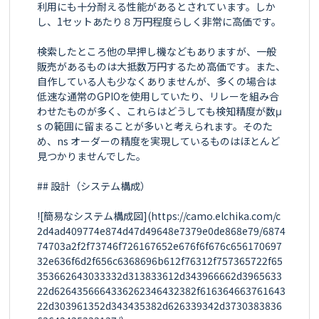
利用にも十分耐える性能があるとされています。しか
し、1セットあたり８万円程度らしく非常に高価です。

検索したところ他の早押し機などもありますが、一般
販売があるものは大抵数万円するため高価です。また、
自作している人も少なくありませんが、多くの場合は
低速な通常のGPIOを使用していたり、リレーを組み合
わせたものが多く、これらはどうしても検知精度が数μ
s の範囲に留まることが多いと考えられます。そのた
め、ns オーダーの精度を実現しているものはほとんど
見つかりませんでした。

## 設計（システム構成）

![簡易なシステム構成図](https://camo.elchika.com/c
2d4ad409774e874d47d49648e7379e0de868e79/6874
74703a2f2f73746f726167652e676f6f676c656170697
32e636f6d2f656c6368696b612f76312f757365722f65
353662643033332d313833612d343966662d3965633
22d6264356664336262346432382f616364663761643
22d303961352d343435382d626339342d3730383836