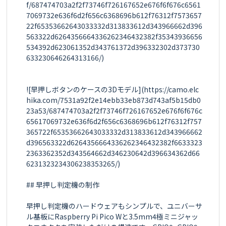
f/687474703a2f2f73746f726167652e676f6f676c6561
7069732e636f6d2f656c6368696b612f76312f7573657
22f65353662643033332d313833612d343966662d396
563322d6264356664336262346432382f35343936656
534392d623061352d343761372d396332302d373730
633230646264313166/)

![早押しボタンのケースの3Dモデル](https://camo.elc
hika.com/7531a92f2e14ebb33eb873d743af5b15db0
23a53/687474703a2f2f73746f726167652e676f6f676c
65617069732e636f6d2f656c6368696b612f76312f757
365722f65353662643033332d313833612d343966662
d396563322d6264356664336262346432382f6633323
2363362352d343564662d346230642d396634362d66
6231323234306238353265/)

## 早押し判定機の制作

早押し判定機のハードウェアもシンプルで、ユニバーサ
ル基板にRaspberry Pi Pico Wと3.5mm4極ミニジャッ