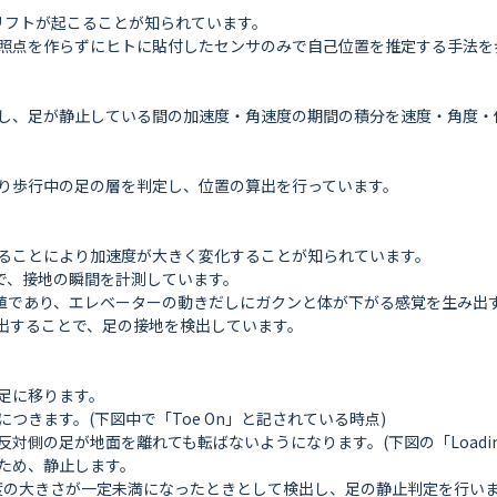
リフトが起こることが知られています。

照点を作らずにヒトに貼付したセンサのみで自己位置を推定する手法を歩
し、足が静止している間の加速度・角速度の期間の積分を速度・角度・
り歩行中の足の層を判定し、位置の算出を行っています。

ることにより加速度が大きく変化することが知られています。

で、接地の瞬間を計測しています。

値であり、エレベーターの動きだしにガクンと体が下がる感覚を生み出す
用いて検出することで、足の接地を検出しています。

に移ります。

きます。(下図中で「Toe On」と記されている時点)

の足が地面を離れても転ばないようになります。(下図の「Loading Re
ため、静止します。

速度の大きさが一定未満になったときとして検出し、足の静止判定を行いま