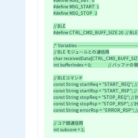
#define MSG_INIT   0

#define MSG_START  1

#define MSG_STOP   2

// BLE

#define CTRL_CMD_BUFF_SIZE 20  
/* Variables ---------------------------------
// BLE モジュールとの通信用

char receivedData[CTRL_CMD_BUFF_
int bufferIndex = 0;                  // バッフ
// BLEコマンド

const String startReq = "START_REQ"
const String startRsp = "START_RSP";
const String stopReq = "STOP_REQ"; 
const String stopRsp = "STOP_RSP"; 
const String errorRsp = "ERROR_RSP";
// コア間通信用

int subcore = 1;
