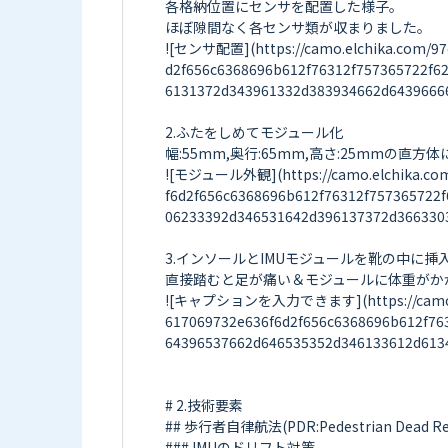
各格納位置にセンサを配置した様子。

ほぼ隙間なく各センサ類が収まりました。

![センサ配置](https://camo.elchika.com/97
d2f656c6368696b612f76312f757365722f
6131372d343961332d383934662d64396666
2.ふたをしめてモジュール化

幅:55mm,奥行:65mm,高さ:25mmの直方
![モジュール外観](https://camo.elchika.com/
f6d2f656c6368696b612f76312f757365722
06233392d346531642d396137372d3663303
3.インソールとIMUモジュールを靴の中に挿入
直接踏むと足が痛い＆モジュールに体重がか
![キャプションを入力できます](https://camo.elch
617069732e636f6d2f656c6368696b612f76
64396537662d646535352d346133612d6134
# 2.技術要素

## 歩行者自律航法(PDR:Pedestrian Dead Rec
### IMUのドリフト対策
