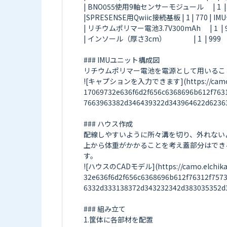
| BNO055使用9軸センサーモジュール      | 1  |
|SPRESENSE用Qwiic接続基板 | 1 | 770 | 
| リチウムポリマー電池3.7V300mAh      | 1  | 900  
| インソール（厚さ3cm）                  | 1  | 999
### IMUユニット構成図

リチウムポリマー電池を電源として用いるこ
![キャプションを入力できます](https://camo.elch
17069732e636f6d2f656c6368696b612f763
7663963382d346439322d343964622d62363
### ハウス作成

配線しやすいように所々溝を切り、外れない
上から体重がかかることを考え蓋部分はできる
す。

![ハウスのCADモデル](https://camo.elchika.
32e636f6d2f656c6368696b612f76312f757
6332d333138372d343232342d383035352d3
### 組み立て

1.筐体に各部材を配置
