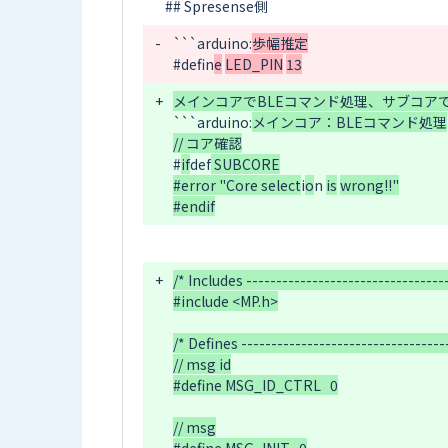
-
```arduino:
歩幅推定
#
def
n
e
LED_PIN
13
+
```arduino:
メインコア：BLEコマンド処理
#
if
def
 SUBCORE

#error "Core select
i
o
n
is
wrong!!"
+
/* Includes ----------------------------------
#include <MP.h>

/* Defines -----------------------------------
// msg id

#define MSG_ID_CTRL   0

// msg
