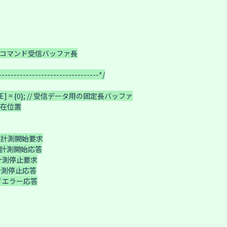
// BLEコマンド受信バッファ長

--------------------------------*/

SIZE] = {0}; // 受信データ用の固定長バッファ

ァの現在位置

; // 計測開始要求

 // 計測開始応答

// 計測停止要求

// 計測停止応答

 // エラー応答
