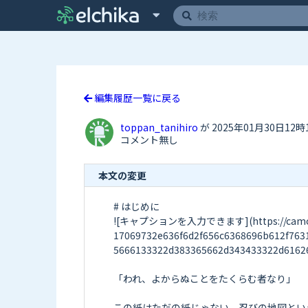
編集履歴一覧に戻る
toppan_tanihiro
が 2025年01月30日12
コメント無し
本文の変更
# はじめに

![キャプションを入力できます](https://camo.elch
17069732e636f6d2f656c6368696b612f763
5666133322d383365662d343433322d61626
「われ、よからぬことをたくらむ者なり」

この紙はただの紙じゃない。忍びの地図とい