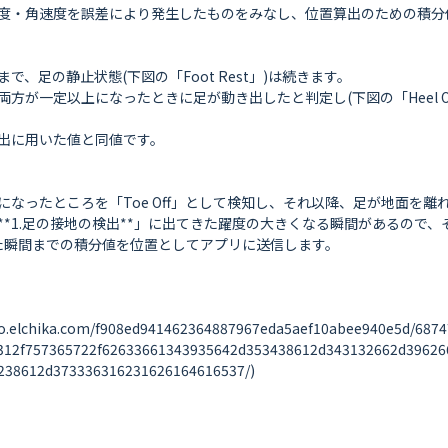
度・角速度を誤差により発生したものをみなし、位置算出のための積分値
足の静止状態(下図の「Foot Rest」)は続きます。

方が一定以上になったときに足が動き出したと判定し(下図の「Heel O
出に用いた値と同値です。

ったところを「Toe Off」として検知し、それ以降、足が地面を離れた(
*1.足の接地の検出**」に出てきた躍度の大きくなる瞬間があるので、
た瞬間までの積分値を位置としてアプリに送信します。

ika.com/f908ed941462364887967eda5aef10abee940e5d/687474
312f757365722f62633661343935642d353438612d343132662d39626
38612d373336316231626164616537/)
