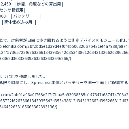
 2,450    | 歩幅、角度などの算出用 |

IMUセンサ接続用|

    | バッテリー       |

      | 筐体埋め込み用   |

とで、対象者が自由に歩き回れるように測定デバイスをモジュール化して
ika.com/2bf2bd5e1d39d4ef0f4b500320b7b48cef4a7989/6874747
12f757365722f62633661343935642d353438612d343132662d396266
8362d363336393635633633646266/)

ように爪を作成しました。

限り肉厚にし、Spresense本体とバッテリーを同一平面上に配置す
com/2ab91a96a0f768e2f7f7baa5a93038585b147347/687474703a2f
365722f62633661343935642d353438612d343132662d396266312d63
46432633165663362393136/)
