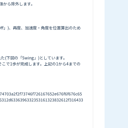
から除外します。

ff」)、再度、加速度・角度を位置算出のため
下図の「Swing」)としています。

そこで1歩が完成します。上記の1から4までの
703a2f2f73746f726167652e676f6f676c65
6312d6336396332353161323832612f316433