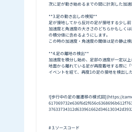
次に足が動き始めるまでの間に計測した加速
**3.足の動き出しの検知**

足が接地してから反対の足が接地する少し前まで、
加速度と角速度の大きさのどちらかもしくは両
の積分値に含めるようにします。

この時の加速度・角速度の閾値は足の静止検
**4.足の離地の検出**

加速度を積分し始め、足部の速度が一定以上にな
地面から離れている足が再度着地する際に「*
イベントを経て、再度1の足の接地を検出し
![歩行中の足の層遷移の模式図](https://camo.elch
617069732e636f6d2f656c6368696b612f76
37633734312d633961662d346130342d3932
# 3.ソースコード
