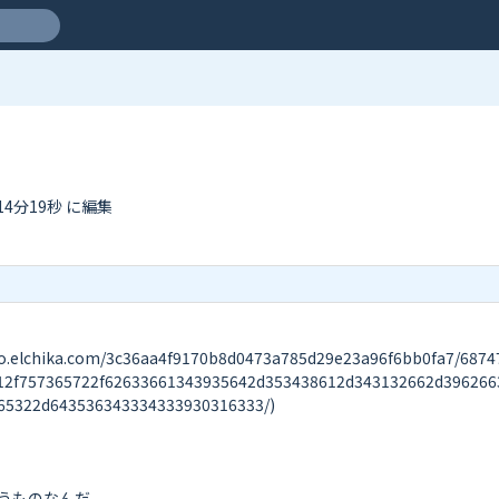
時14分19秒 に編集
ika.com/3c36aa4f9170b8d0473a785d29e23a96f6bb0fa7/6874747
12f757365722f62633661343935642d353438612d343132662d396266
5322d643536343334333930316333/)

うものなんだ。
