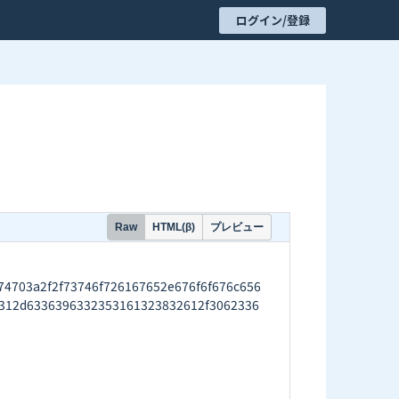
ログイン/登録
プレビュー
Raw
HTML(β)
03a2f2f73746f726167652e676f6f676c656
312d6336396332353161323832612f3062336