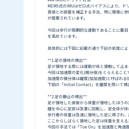
MEMS式のIMUはゼロ点バイアスにより、ド
真値との誤差を補正する手法、特に環境に参
が提案されています。

今回は歩行が周期的な運動であることに着目
を高めています。

具体的には下図に記載の通り下記の処理によ
**1.足の接地の検出**

足が接地する際には運動が床と接触して止ま
今回は加速度の変化(微分値)をとらえること
加速度の微分値は躍度(加加速度)と呼ばれる
下図の「Initial Contact」を躍度を
**2.足の静止の検出**

足が接地した直後から体重が接地したほうの足
踵を中心に足部は急激に回転し、足全体が床につ
歩行者の体重は急速に接地した足に移され、反対側
ここからしばらく接地した足は体重を支える
今回の手法では「Toe On」を加速度と角