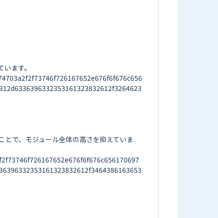
います。

03a2f2f73746f726167652e676f6f676c656
312d6336396332353161323832612f3264623
ることで、モジュール全体の高さを抑えていま
2f73746f726167652e676f6f676c656170697
36396332353161323832612f3464386163653