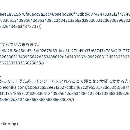
e4e18515b70fa0edc9a1dc46baebd2e6f73dbd/687474703a2f2f73746
62633661343935642d353438612d343132662d396266312d633639633
6264343634373737/)

体にすべてが収まります。

0a28f5e45efd2c34f92678f63fbcd1fc27bd9b37/687474703a2f2f737
f62633661343935642d353438612d343132662d396266312d63363963
66239313366623038/)



かってしまうため、インソールをいれることで踵とセンサ間にかかる力を
ika.com/10b6a2a529e7f2527cdb3467c2f9550178dd53b3/687474
312f757365722f62633661343935642d353438612d343132662d39626
34622d313436366336356566633035/)

koning)
