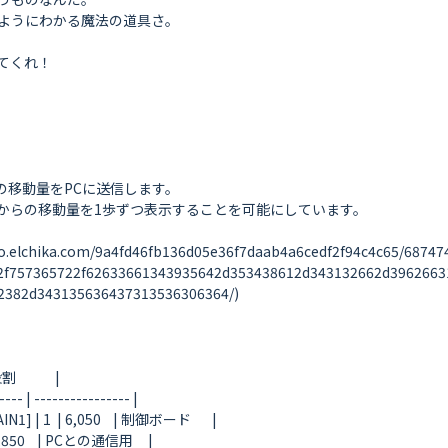
ようにわかる魔法の道具さ。

くれ！

移動量をPCに送信します。

からの移動量を1歩ずつ表示することを可能にしています。

ka.com/9a4fd46fb136d05e36f7daab4a6cedf2f94c4c65/6874747
2f757365722f62633661343935642d353438612d343132662d3962663
382d343135636437313536306364/)

          |

--- | ---------------- |

1  | 6,050    | 制御ボード       |

,850    | PCとの通信用     |
