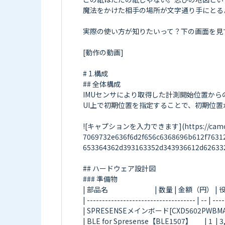
魔法をかけた相手の場所が文字通り手にとる
実際の使い方が知りたいって？下の画面を見て
[動作の動画]

# 1.構成

## 全体構成

IMUセンサにより取得した計測開始位置からの
UI上で初期位置を指定することで、初期位置
![キャプションを入力できます](https://camo.elchi
7069732e636f6d2f656c6368696b612f7631
653364362d393163352d343936612d626332
## ハードウェア設計図

### 準備物

| 部品名                               | 数量 | 金額（円） | 役割   
| ------------------------------------ | -- | -----
| SPRESENSEメインボード[CXD5602PWBMAIN1] | 
| BLE for Spresense【BLE1507】        | 1  | 3