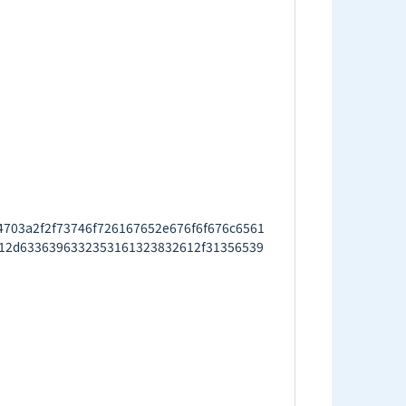
03a2f2f73746f726167652e676f6f676c6561
12d6336396332353161323832612f31356539