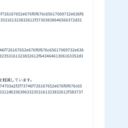
f726167652e676f6f676c65617069732e636f6
2353161323832612f37303838646566372d32
46f726167652e676f6f676c65617069732e636
32353161323832612f64346461306163352d3
軽減しています。

703a2f2f73746f726167652e676f6f676c65
6312d6336396332353161323832612f383737