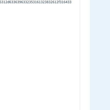
6312d6336396332353161323832612f316433