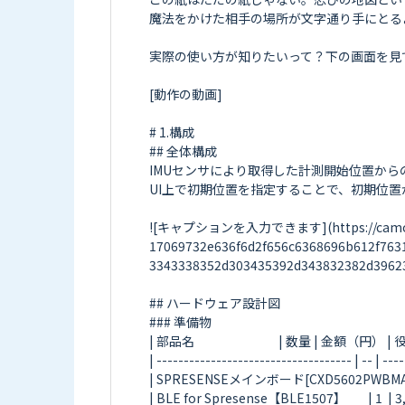
魔法をかけた相手の場所が文字通り手にとる
実際の使い方が知りたいって？下の画面を見て
[動作の動画]

# 1.構成

## 全体構成

IMUセンサにより取得した計測開始位置からの
UI上で初期位置を指定することで、初期位置
![キャプションを入力できます](https://camo.elchi
17069732e636f6d2f656c6368696b612f763
3343338352d303435392d343832382d39623
## ハードウェア設計図

### 準備物

| 部品名                               | 数量 | 金額（円） | 役割   
| ------------------------------------ | -- | -----
| SPRESENSEメインボード[CXD5602PWBMAIN1] | 
| BLE for Spresense【BLE1507】        | 1  | 3