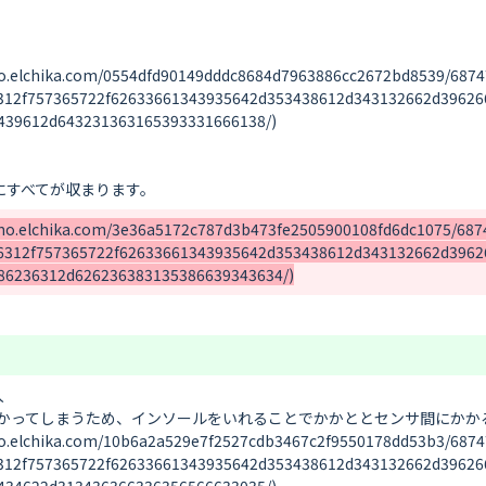
ika.com/0554dfd90149dddc8684d7963886cc2672bd8539/687474
312f757365722f62633661343935642d353438612d343132662d39626
39612d643231363165393331666138/)

hika.com/3e36a5172c787d3b473fe2505900108fd6dc1075/68747
6312f757365722f62633661343935642d353438612d343132662d3962


かってしまうため、インソールをいれることでかかととセンサ間にかかる
ika.com/10b6a2a529e7f2527cdb3467c2f9550178dd53b3/687474
312f757365722f62633661343935642d353438612d343132662d39626