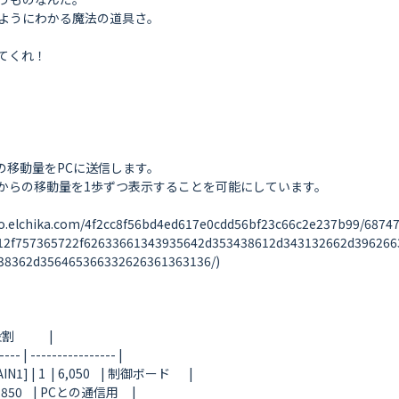
ようにわかる魔法の道具さ。

くれ！

移動量をPCに送信します。

からの移動量を1歩ずつ表示することを可能にしています。

ka.com/4f2cc8f56bd4ed617e0cdd56bf23c66c2e237b99/6874747
12f757365722f62633661343935642d353438612d343132662d396266
8362d356465366332626361363136/)

          |

--- | ---------------- |

1  | 6,050    | 制御ボード       |

,850    | PCとの通信用     |
