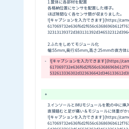
1.筐体に各部材を配置

各格納位置にセンサを配置した様子。

ほぼ隙間なく各センサ類が収まりました。

![キャプションを入力できます](https://camo.elch
617069732e636f6d2f656c6368696b612f76
32313139372d383131392d346532312d3964
2.ふたをしめてモジュール化

-
![キャプションを入力できます](https://camo.elc
617069732e636f6d2f656c6368696b612f7
+
3.インソールとIMUモジュールを靴の中に挿入
直接踏むと足が痛い＆モジュールに体重がか
![キャプションを入力できます](https://camo.elch
617069732e636f6d2f656c6368696b612f76