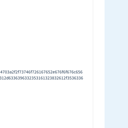
03a2f2f73746f726167652e676f6f676c656
312d6336396332353161323832612f3536336