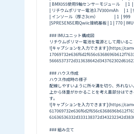
| BMX055使用9軸センサーモジュール      | 1  |
| リチウムポリマー電池3.7V300mAh      | 1  | 900  
| インソール（厚さ3cm）                  | 1  | 999
|SPRESENSE用Qwiic接続基板 | 1 | 770 
### IMUユニット構成図

リチウムポリマー電池を電源として用いるこ
![キャプションを入力できます](https://camo.elchi
17069732e636f6d2f656c6368696b612f763
5666537372d313638642d343762302d61623
### ハウス作成

ハウス作成時の様子

配線しやすいように所々溝を切り、外れない
上から体重がかかることを考え蓋部分はできる
す。

![キャプションを入力できます](https://camo.elch
617069732e636f6d2f656c6368696b612f76
61636536332d333138372d343232342d3830
### 組み立て
