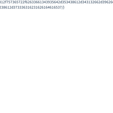
312f757365722f62633661343935642d353438612d343132662d39626
38612d373336316231626164616537/)
