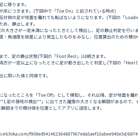
に移ります。

につきます。(下図中で「Toe On」と記されている時点)

の足が地面を離れても転ばないようになります。(下図の「Loading Re
ため、静止します。

速度の大きさが一定未満になったときとして検出し、足の静止判定を行いま
度・角速度を誤差により発生したものをみなし、位置算出のための積分値
足の静止状態(下図の「Foot Rest」)は続きます。

方が一定以上になったときに足が動き出したと判定し(下図の「Heel O
出に用いた値と同値です。

ったところを「Toe Off」として検知し、それ以降、足が地面を離れた(
*1.足の接地の検出**」に出てきた躍度の大きくなる瞬間があるので、
た瞬間までの積分値を位置としてアプリに送信します。

ika.com/f908ed941462364887967eda5aef10abee940e5d/687474