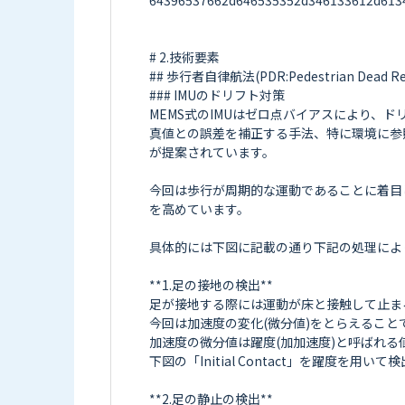
64396537662d646535352d346133612d6134
# 2.技術要素

## 歩行者自律航法(PDR:Pedestrian Dead Rec
### IMUのドリフト対策

MEMS式のIMUはゼロ点バイアスにより、ド
真値との誤差を補正する手法、特に環境に参
が提案されています。

今回は歩行が周期的な運動であることに着目
を高めています。

具体的には下図に記載の通り下記の処理によ
**1.足の接地の検出**

足が接地する際には運動が床と接触して止ま
今回は加速度の変化(微分値)をとらえること
加速度の微分値は躍度(加加速度)と呼ばれる
下図の「Initial Contact」を躍度を
**2.足の静止の検出**
