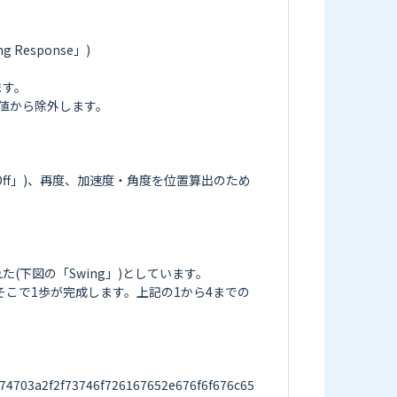
sponse」)

す。

から除外します。

ff」)、再度、加速度・角度を位置算出のため
下図の「Swing」)としています。

そこで1歩が完成します。上記の1から4までの
703a2f2f73746f726167652e676f6f676c65