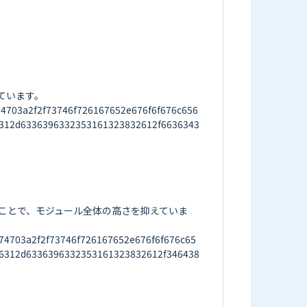
います。

03a2f2f73746f726167652e676f6f676c656
312d6336396332353161323832612f6636343
ることで、モジュール全体の高さを抑えていま
703a2f2f73746f726167652e676f6f676c65
6312d6336396332353161323832612f346438