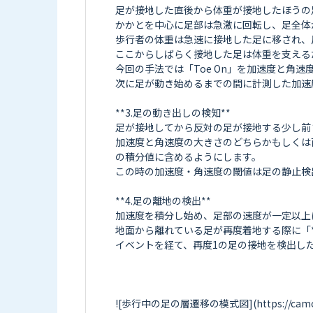
足が接地した直後から体重が接地したほうの足
かかとを中心に足部は急激に回転し、足全体が床
歩行者の体重は急速に接地した足に移され、反対側
ここからしばらく接地した足は体重を支える
今回の手法では「Toe On」を加速度と角
次に足が動き始めるまでの間に計測した加速
**3.足の動き出しの検知**

足が接地してから反対の足が接地する少し前まで、
加速度と角速度の大きさのどちらかもしくは両
の積分値に含めるようにします。

この時の加速度・角速度の閾値は足の静止検
**4.足の離地の検出**

加速度を積分し始め、足部の速度が一定以上にな
地面から離れている足が再度着地する際に「*
イベントを経て、再度1の足の接地を検出し
![歩行中の足の層遷移の模式図](https://camo.elch