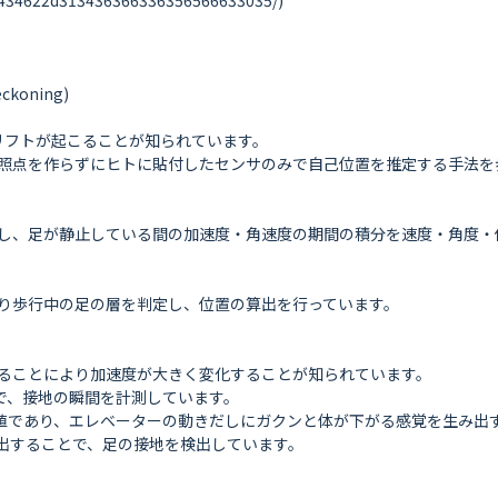
34622d313436366336356566633035/)

koning)

リフトが起こることが知られています。

照点を作らずにヒトに貼付したセンサのみで自己位置を推定する手法を歩
し、足が静止している間の加速度・角速度の期間の積分を速度・角度・
り歩行中の足の層を判定し、位置の算出を行っています。

ることにより加速度が大きく変化することが知られています。

で、接地の瞬間を計測しています。

値であり、エレベーターの動きだしにガクンと体が下がる感覚を生み出す
用いて検出することで、足の接地を検出しています。
