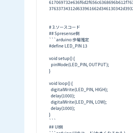
617069732e636f6d2f656c6368696b612f76
37633734312d633961662d346130342d3932
# 3.ソースコード

## Spresense側

```arduino:歩幅推定

#define LED_PIN 13

void setup() {

  pinMode(LED_PIN, OUTPUT);

}

void loop() {

  digitalWrite(LED_PIN, HIGH);

  delay(1000);

  digitalWrite(LED_PIN, LOW);

  delay(1000);

}

```

## UI側
