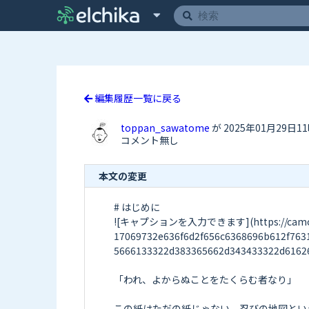
編集履歴一覧に戻る
toppan_sawatome
が 2025年01月29日1
コメント無し
本文の変更
# はじめに

![キャプションを入力できます](https://camo.elch
17069732e636f6d2f656c6368696b612f763
5666133322d383365662d343433322d61626
「われ、よからぬことをたくらむ者なり」

この紙はただの紙じゃない。忍びの地図とい