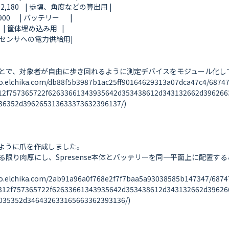
 2,180    | 歩幅、角度などの算出用 |

    | バッテリー       |

      | 筐体埋め込み用   |

| IMUセンサへの電力供給用|

とで、対象者が自由に歩き回れるように測定デバイスをモジュール化して
ka.com/db88f5b3987b1ac25ff90164629313a07dca47c4/6874747
12f757365722f62633661343935642d353438612d343132662d396266
6352d396265313633373632396137/)

ように爪を作成しました。

限り肉厚にし、Spresense本体とバッテリーを同一平面上に配置す
ika.com/2ab91a96a0f768e2f7f7baa5a93038585b147347/687474
312f757365722f62633661343935642d353438612d343132662d39626
35352d346432633165663362393136/)
