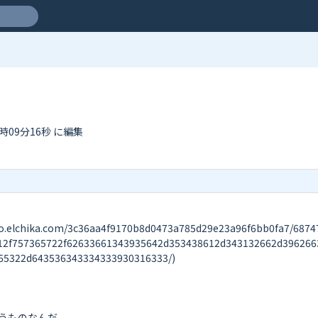
1時09分16秒 に編集
ika.com/3c36aa4f9170b8d0473a785d29e23a96f6bb0fa7/6874747
12f757365722f62633661343935642d353438612d343132662d396266
5322d643536343334333930316333/)

うものなんだ。
