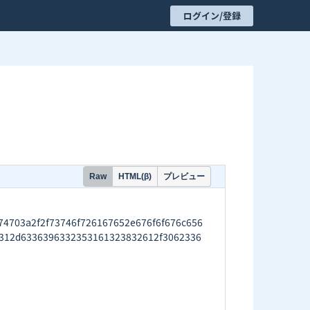
ログイン/登録
プレビュー
Raw
HTML(β)
03a2f2f73746f726167652e676f6f676c656
312d6336396332353161323832612f3062336