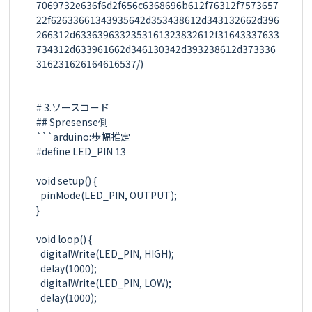
7069732e636f6d2f656c6368696b612f76312f7573657
22f62633661343935642d353438612d343132662d396
266312d6336396332353161323832612f31643337633
734312d633961662d346130342d393238612d373336
316231626164616537/)

# 3.ソースコード

## Spresense側

```arduino:歩幅推定

#define LED_PIN 13

void setup() {

  pinMode(LED_PIN, OUTPUT);

}

void loop() {

  digitalWrite(LED_PIN, HIGH);

  delay(1000);

  digitalWrite(LED_PIN, LOW);

  delay(1000);
