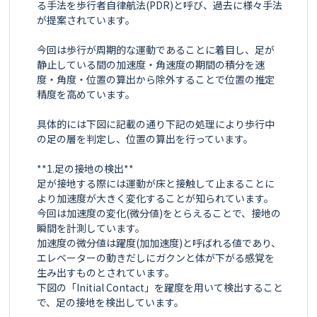
る手法を歩行者自律航法(PDR)と呼び、過去に様々手法
が提案されています。

今回は歩行が周期的な運動であることに着目し、足が
静止している間の加速度・角速度の期間の積分を速
度・角度・位置の算出から除外することで位置の推定
精度を高めています。

具体的には下図に記載の通り下記の処理により歩行中
の足の層を判定し、位置の算出を行っています。

**1.足の接地の検出**

足が接地する際には運動が床と接触して止まることに
より加速度が大きく変化することが知られています。

今回は加速度の変化(微分値)をとらえることで、接地の
瞬間を計測しています。

加速度の微分値は躍度(加加速度)と呼ばれる値であり、
エレベーターの動きだしにガクンと体が下がる感覚を
生み出すものとされています。

下図の「Initial Contact」を躍度を用いて検出すること
で、足の接地を検出しています。
