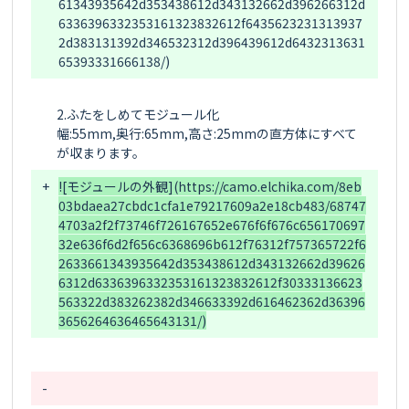
61343935642d353438612d343132662d396266312d
6336396332353161323832612f6435623231313937
2d383131392d346532312d396439612d6432313631
2.ふたをしめてモジュール化

幅:55mm,奥行:65mm,高さ:25mmの直方体にすべて
+
![モジュールの外観](https://camo.elchika.com/8eb
03bdaea27cbdc1cfa1e79217609a2e18cb483/68747
4703a2f2f73746f726167652e676f6f676c656170697
32e636f6d2f656c6368696b612f76312f757365722f6
2633661343935642d353438612d343132662d39626
6312d6336396332353161323832612f30333136623
563322d383262382d346633392d616462362d36396
-