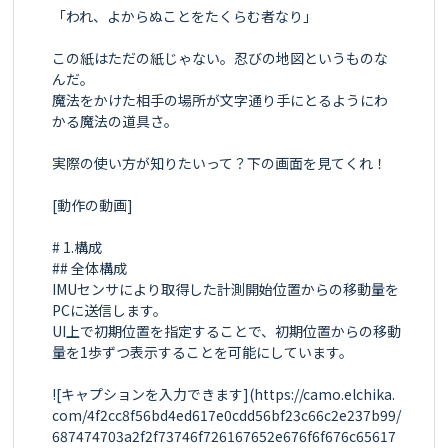
「われ、よからぬことをたくらむ者なり」

この紙はただの紙じゃない。忍びの地図というものな
んだ。

魔法をかけた相手の場所が文字通り手にとるようにわ
かる魔法の道具さ。

実際の使い方が知りたいって？下の画面を見てくれ！

[動作の動画]

# 1.構成

## 全体構成

IMUセンサにより取得した計測開始位置からの移動量を
PCに送信します。

UI上で初期位置を指定することで、初期位置からの移動
量を1歩ずつ表示することを可能にしています。

![キャプションを入力できます](https://camo.elchika.
com/4f2cc8f56bd4ed617e0cdd56bf23c66c2e237b99/
687474703a2f2f73746f726167652e676f6f676c65617