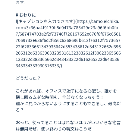
ます。

# おわりに

![キャプションを入力できます](https://camo.elchika.
com/3c36aa4f9170b8d0473a785d29e23a96f6bb0fa
7/687474703a2f2f73746f726167652e676f6f676c6561
7069732e636f6d2f656c6368696b612f76312f7573657
22f62633661343935642d353438612d343132662d396
266312d6336396332353161323832612f30623365666
133322d383365662d343433322d616265322d643536
343334333930316333/)

どうだった？

これがあれば、オフィスで迷子になる心配も、誰かを
探し回るムダな時間も、全部なくなっちゃう！

誰かに見つからないようにすることもできるし、最高だ
ろ？

おっと、使ってることはばれないほうがいいからな他言
は無用だぜ、使い終わりの呪文はこうだ
