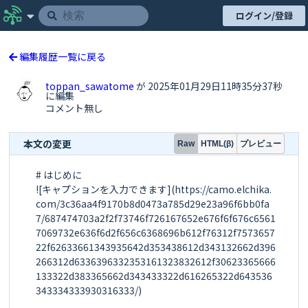
ログイン/登録
編集履歴一覧に戻る
toppan_sawatome
が 2025年01月29日11時35分37秒
に編集
コメント無し
本文の変更
プレビュー
Raw
HTML(β)
# はじめに

![キャプションを入力できます](https://camo.elchika.
com/3c36aa4f9170b8d0473a785d29e23a96f6bb0fa
7/687474703a2f2f73746f726167652e676f6f676c6561
7069732e636f6d2f656c6368696b612f76312f7573657
22f62633661343935642d353438612d343132662d396
266312d6336396332353161323832612f30623365666
133322d383365662d343433322d616265322d643536
343334333930316333/)
