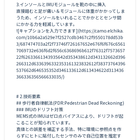
3.インソールとIMUモジュールを靴の中に挿入

直接踏むと足が痛い＆モジュールに体重がかかってしま
うため、インソールをいれることでかかととセンサ間
にかかる力を軽減しています。

![キャプションを入力できます](https://camo.elchika.
com/10b6a2a529e7f2527cdb3467c2f9550178dd53b
3/687474703a2f2f73746f726167652e676f6f676c6561
7069732e636f6d2f656c6368696b612f76312f7573657
22f62633661343935642d353438612d343132662d396
266312d6336396332353161323832612f38373764396
537662d646535352d346133612d613434622d313436
366336356566633035/)

# 2.技術要素

## 歩行者自律航法(PDR:Pedestrian Dead Reckoning)

### IMUのドリフト対策

MEMS式のIMUはゼロ点バイアスにより、ドリフトが起
こることが知られています。

真値との誤差を補正する手法、特に環境に参照点を作
らずにヒトに貼付したセンサのみで自己位置を推定す