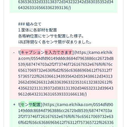
636536332d333138372d343232342d383035352d34
### 組み立て

1.筐体に各部材を配置

各格納位置にセンサを配置した様子。

-
![
キャプショ
ン
を入力できます
](https://camo.elchik
a.com/0554dfd90149dddc8684d7963886cc2672bd8
539/687474703a2f2f73746f726167652e676f6f676c
65617069732e636f6d2f656c6368696b612f76312f7
57365722f62633661343935642d353438612d34313
2662d396266312d6336396332353161323832612f6
4356232313139372d383131392d346532312d39643
+
![
セ
ン
サ配置
](https://camo.elchika.com/0554dfd90
149dddc8684d7963886cc2672bd8539/687474703a
2f2f73746f726167652e676f6f676c65617069732e63
6f6d2f656c6368696b612f76312f757365722f626336