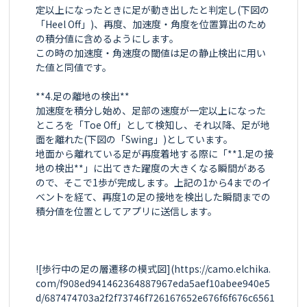
定以上になったときに足が動き出したと判定し(下図の
「Heel Off」)、再度、加速度・角度を位置算出のため
の積分値に含めるようにします。

この時の加速度・角速度の閾値は足の静止検出に用い
た値と同値です。

**4.足の離地の検出**

加速度を積分し始め、足部の速度が一定以上になった
ところを「Toe Off」として検知し、それ以降、足が地
面を離れた(下図の「Swing」)としています。

地面から離れている足が再度着地する際に「**1.足の接
地の検出**」に出てきた躍度の大きくなる瞬間がある
ので、そこで1歩が完成します。上記の1から4までのイ
ベントを経て、再度1の足の接地を検出した瞬間までの
積分値を位置としてアプリに送信します。

![歩行中の足の層遷移の模式図](https://camo.elchika.
com/f908ed941462364887967eda5aef10abee940e5
d/687474703a2f2f73746f726167652e676f6f676c6561