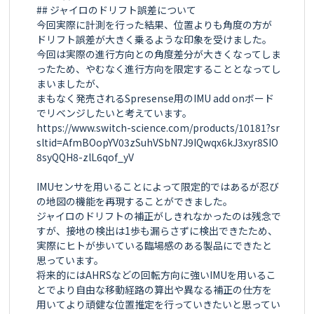
## ジャイロのドリフト誤差について

今回実際に計測を行った結果、位置よりも角度の方が
ドリフト誤差が大きく乗るような印象を受けました。

今回は実際の進行方向との角度差分が大きくなってしま
ったため、やむなく進行方向を限定することとなってし
まいましたが、

まもなく発売されるSpresense用のIMU add onボード
でリベンジしたいと考えています。

https://www.switch-science.com/products/10181?sr
sltid=AfmBOopYV03zSuhVSbN7J9IQwqx6kJ3xyr8SIO
8syQQH8-zlL6qof_yV

IMUセンサを用いることによって限定的ではあるが忍び
の地図の機能を再現することができました。

ジャイロのドリフトの補正がしきれなかったのは残念で
すが、接地の検出は1歩も漏らさずに検出できたため、
実際にヒトが歩いている臨場感のある製品にできたと
思っています。

将来的にはAHRSなどの回転方向に強いIMUを用いるこ
とでより自由な移動経路の算出や異なる補正の仕方を
用いてより頑健な位置推定を行っていきたいと思ってい