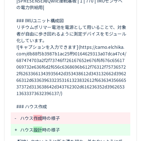
|SPRESENSE用Qwiic接続基板 | 1 | 770 | IMUセンサへ
の電力供給用|

### IMUユニット構成図

リチウムポリマー電池を電源として用いることで、対象
者が自由に歩き回れるように測定デバイスをモジュール
化しています。

![キャプションを入力できます](https://camo.elchika.
com/db88f5b3987b1ac25ff90164629313a07dca47c4/
687474703a2f2f73746f726167652e676f6f676c65617
069732e636f6d2f656c6368696b612f76312f75736572
2f62633661343935642d353438612d343132662d3962
66312d6336396332353161323832612f663634356665
37372d313638642d343762302d616236352d3962653
13633373632396137/)

-
ハウス
作成
+
ハウス
設計