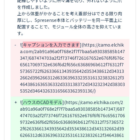
配線しやすいように所々溝を切り、外れないように爪
を作成しました。

上から体重がかかることを考え蓋部分はできる限り肉
厚にし、Spresense本体とバッテリーを同一平面上に
配置することで、モジュール全体の高さを抑えていま
-
![
キャプションを入力できます
](https://camo.elchik
a.com/2ab91a96a0f768e2f7f7baa5a93038585b147
347/687474703a2f2f73746f726167652e676f6f676c
65617069732e636f6d2f656c6368696b612f76312f7
57365722f62633661343935642d353438612d34313
2662d396266312d6336396332353161323832612f3
4643861636536332d333138372d343232342d38303
+
![
ハウスのCADモデル
](https://camo.elchika.com/2
ab91a96a0f768e2f7f7baa5a93038585b147347/687
474703a2f2f73746f726167652e676f6f676c6561706
9732e636f6d2f656c6368696b612f76312f75736572
2f62633661343935642d353438612d343132662d39
6266312d6336396332353161323832612f34643861