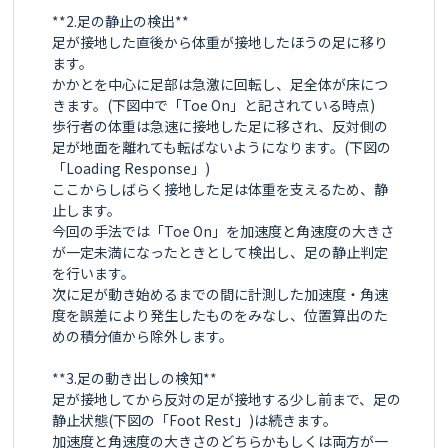
**2.足の静止の検出**

足が接地した直後から体重が接地したほうの足に移り
ます。

かかとを中心に足部は急激に回転し、足全体が床につ
きます。(下図中で「Toe On」と記されている時点)

歩行者の体重は急速に接地した足に移され、反対側の
足が地面を離れても転ばないようになります。(下図の
「Loading Response」)

ここからしばらく接地した足は体重を支えるため、静
止します。

今回の手法では「Toe On」を加速度と角速度の大きさ
が一定未満になったときとして検出し、足の静止判定
を行います。

次に足が動き始めるまでの間に計測した加速度・角速
度を誤差により発生したものをみなし、位置算出のた
めの積分値から除外します。

**3.足の動き出しの検知**

足が接地してから反対の足が接地する少し前まで、足の
静止状態(下図の「Foot Rest」)は続きます。

加速度と角速度の大きさのどちらかもしくは両方が一