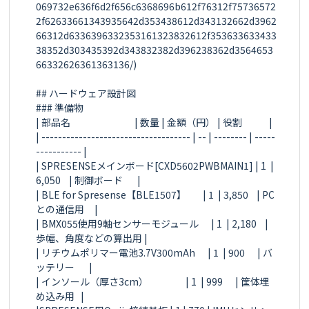
069732e636f6d2f656c6368696b612f76312f75736572
2f62633661343935642d353438612d343132662d3962
66312d6336396332353161323832612f353633633433
38352d303435392d343832382d396238362d3564653
66332626361363136/)

## ハードウェア設計図

### 準備物

| 部品名                               | 数量 | 金額（円） | 役割             |

| ------------------------------------ | -- | -------- | -----
----------- |

| SPRESENSEメインボード[CXD5602PWBMAIN1] | 1  | 
6,050    | 制御ボード       |

| BLE for Spresense【BLE1507】        | 1  | 3,850    | PC
との通信用     |

| BMX055使用9軸センサーモジュール      | 1  | 2,180    | 
歩幅、角度などの算出用 |

| リチウムポリマー電池3.7V300mAh      | 1  | 900      | バ
ッテリー       |

| インソール（厚さ3cm）                  | 1  | 999      | 筐体埋
め込み用   |
