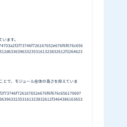
います。

03a2f2f73746f726167652e676f6f676c656
312d6336396332353161323832612f3264623
ることで、モジュール全体の高さを抑えていま
2f73746f726167652e676f6f676c656170697
36396332353161323832612f3464386163653