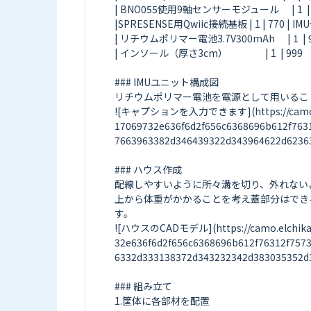
| BNO055使用9軸センサーモジュール      | 1  |
|SPRESENSE用Qwiic接続基板 | 1 | 770 | 
| リチウムポリマー電池3.7V300mAh      | 1  | 900  
| インソール（厚さ3cm）                  | 1  | 999
### IMUユニット構成図

リチウムポリマー電池を電源として用いるこ
![キャプションを入力できます](https://camo.elch
17069732e636f6d2f656c6368696b612f763
7663963382d346439322d343964622d62363
### ハウス作成

配線しやすいように所々溝を切り、外れない
上から体重がかかることを考え蓋部分はできる
す。

![ハウスのCADモデル](https://camo.elchika.
32e636f6d2f656c6368696b612f76312f757
6332d333138372d343232342d383035352d3
### 組み立て

1.筐体に各部材を配置
