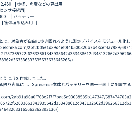
 2,450    | 歩幅、角度などの算出用 |

IMUセンサ接続用|

    | バッテリー       |

      | 筐体埋め込み用   |

とで、対象者が自由に歩き回れるように測定デバイスをモジュール化して
ika.com/2bf2bd5e1d39d4ef0f4b500320b7b48cef4a7989/6874747
12f757365722f62633661343935642d353438612d343132662d396266
8362d363336393635633633646266/)

ように爪を作成しました。

限り肉厚にし、Spresense本体とバッテリーを同一平面上に配置す
com/2ab91a96a0f768e2f7f7baa5a93038585b147347/687474703a2f
365722f62633661343935642d353438612d343132662d396266312d63
46432633165663362393136/)
