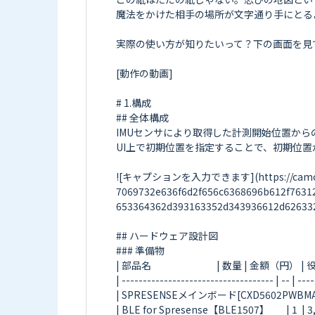
魔法をかけた相手の場所が文字通り手にとる
実際の使い方が知りたいって？下の画面を見て
[動作の動画]

# 1.構成

## 全体構成

IMUセンサにより取得した計測開始位置からの
UI上で初期位置を指定することで、初期位置
![キャプションを入力できます](https://camo.elchi
7069732e636f6d2f656c6368696b612f7631
653364362d393163352d343936612d626332
## ハードウェア設計図

### 準備物

| 部品名                               | 数量 | 金額（円） | 役割   
| ------------------------------------ | -- | -----
| SPRESENSEメインボード[CXD5602PWBMAIN1] | 
| BLE for Spresense【BLE1507】        | 1  | 3