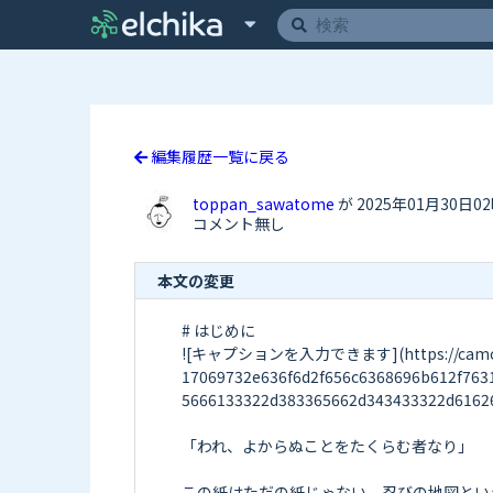
編集履歴一覧に戻る
toppan_sawatome
が 2025年01月30日0
コメント無し
本文の変更
# はじめに

![キャプションを入力できます](https://camo.elch
17069732e636f6d2f656c6368696b612f763
5666133322d383365662d343433322d61626
「われ、よからぬことをたくらむ者なり」

この紙はただの紙じゃない。忍びの地図とい