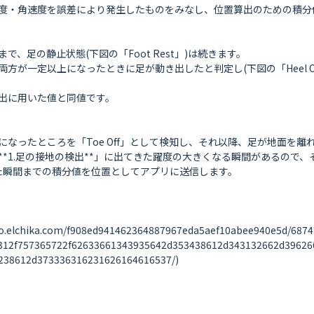
度・角速度を誤差により発生したものをみなし、位置算出のための積分値
足の静止状態(下図の「Foot Rest」)は続きます。

方が一定以上になったときに足が動き出したと判定し(下図の「Heel O
出に用いた値と同値です。

ったところを「Toe Off」として検知し、それ以降、足が地面を離れた(
*1.足の接地の検出**」に出てきた躍度の大きくなる瞬間があるので、
た瞬間までの積分値を位置としてアプリに送信します。

ika.com/f908ed941462364887967eda5aef10abee940e5d/687474
312f757365722f62633661343935642d353438612d343132662d39626
38612d373336316231626164616537/)
