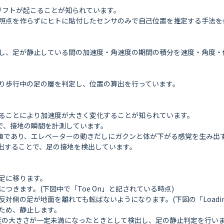
リフトが起こることが知られています。

照点を作らずにヒトに貼付したセンサのみで自己位置を推定する手法を歩
し、足が静止している間の加速度・角速度の期間の積分を速度・角度・
り歩行中の足の層を判定し、位置の算出を行っています。

ることにより加速度が大きく変化することが知られています。

で、接地の瞬間を計測しています。

値であり、エレベーターの動きだしにガクンと体が下がる感覚を生み出す
用いて検出することで、足の接地を検出しています。

に移ります。

きます。(下図中で「Toe On」と記されている時点)

の足が地面を離れても転ばないようになります。(下図の「Loading Re
ため、静止します。

速度の大きさが一定未満になったときとして検出し、足の静止判定を行いま