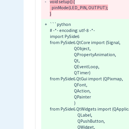
-
void setup() {

  pinMode(LED_PIN, OUTPUT);

+
```python

# -*- encoding: utf-8 -*-

import PySide6

from PySide6.QtCore import (Signal,

                            QObject,

                            QPropertyAnimation,

                            Qt,

                            QEventLoop,

                            QTimer)

from PySide6.QtGui import (QPixmap,

                            QFont,

                            QAction,

                            QPainter

                            )

from PySide6.QtWidgets import (QApplica
                                QLabel,

                                QPushButton,

                                QWidget,
