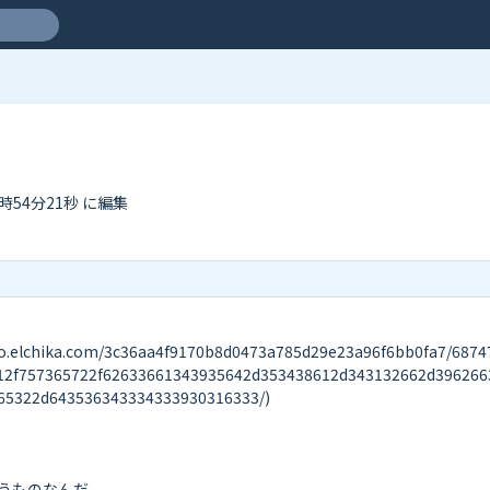
2時54分21秒 に編集
ika.com/3c36aa4f9170b8d0473a785d29e23a96f6bb0fa7/6874747
12f757365722f62633661343935642d353438612d343132662d396266
5322d643536343334333930316333/)

うものなんだ。
