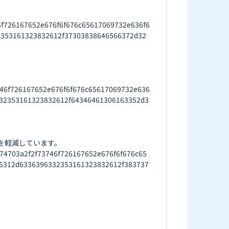
f726167652e676f6f676c65617069732e636f6
2353161323832612f37303838646566372d32
46f726167652e676f6f676c65617069732e636
32353161323832612f64346461306163352d3
軽減しています。

703a2f2f73746f726167652e676f6f676c65
6312d6336396332353161323832612f383737