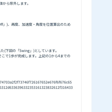
から除外します。

ff」)、再度、加速度・角度を位置算出のため
下図の「Swing」)としています。

そこで1歩が完成します。上記の1から4までの
703a2f2f73746f726167652e676f6f676c65
6312d6336396332353161323832612f316433