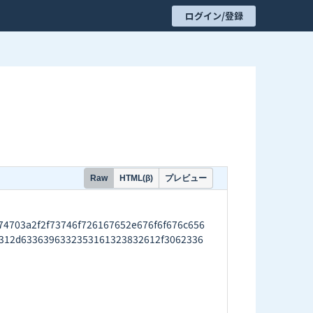
ログイン/登録
プレビュー
Raw
HTML(β)
03a2f2f73746f726167652e676f6f676c656
312d6336396332353161323832612f3062336