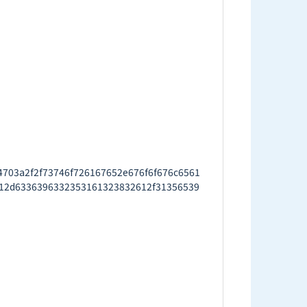
03a2f2f73746f726167652e676f6f676c6561
12d6336396332353161323832612f31356539