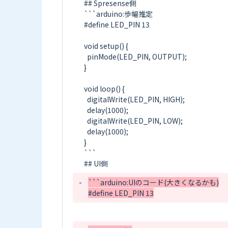
## Spresense側

```arduino:歩幅推定

#define LED_PIN 13

void setup() {

  pinMode(LED_PIN, OUTPUT);

}

void loop() {

  digitalWrite(LED_PIN, HIGH);

  delay(1000);

  digitalWrite(LED_PIN, LOW);

  delay(1000);

}

```

-
```arduino:UIのコード(大きくなるかも)
