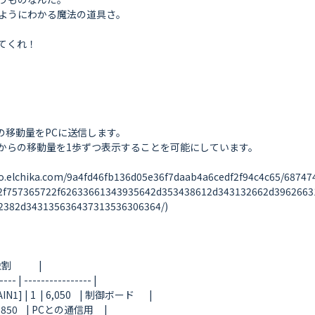
ようにわかる魔法の道具さ。

くれ！

移動量をPCに送信します。

からの移動量を1歩ずつ表示することを可能にしています。

ka.com/9a4fd46fb136d05e36f7daab4a6cedf2f94c4c65/6874747
2f757365722f62633661343935642d353438612d343132662d3962663
382d343135636437313536306364/)

          |

--- | ---------------- |

1  | 6,050    | 制御ボード       |

,850    | PCとの通信用     |
