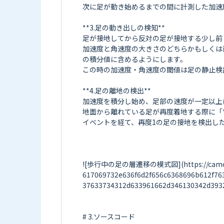
次に足が動き始めるまでの間に計測した加速
**3.足の動き出しの検知**

足が接地してから反対の足が接地する少し前まで、
加速度と角速度の大きさのどちらかもしくは両
の積分値に含めるようにします。

この時の加速度・角速度の閾値は足の静止検
**4.足の離地の検出**

加速度を積分し始め、足部の速度が一定以上にな
地面から離れている足が再度着地する際に「*
イベントを経て、再度1の足の接地を検出し
![歩行中の足の層遷移の模式図](https://camo.elch
617069732e636f6d2f656c6368696b612f76
37633734312d633961662d346130342d3932
# 3.ソースコード
