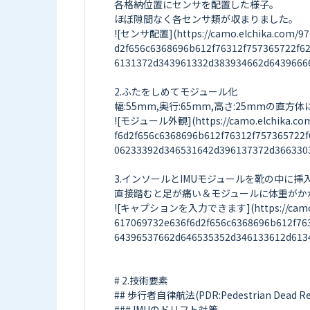
各格納位置にセンサを配置した様子。

ほぼ隙間なく各センサ類が収まりました。

![センサ配置](https://camo.elchika.com/97
d2f656c6368696b612f76312f757365722f
6131372d343961332d383934662d64396666
2.ふたをしめてモジュール化

幅:55mm,奥行:65mm,高さ:25mmの直方
![モジュール外観](https://camo.elchika.com/
f6d2f656c6368696b612f76312f757365722
06233392d346531642d396137372d3663303
3.インソールとIMUモジュールを靴の中に挿入
直接踏むと足が痛い＆モジュールに体重がか
![キャプションを入力できます](https://camo.elch
617069732e636f6d2f656c6368696b612f76
64396537662d646535352d346133612d6134
# 2.技術要素

## 歩行者自律航法(PDR:Pedestrian Dead Rec
### IMUのドリフト対策
