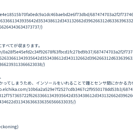
e4e18515b70fa0edc9a1dc46baebd2e6f73dbd/687474703a2f2f73746
62633661343935642d353438612d343132662d396266312d633639633
6264343634373737/)

体にすべてが収まります。

0a28f5e45efd2c34f92678f63fbcd1fc27bd9b37/687474703a2f2f737
f62633661343935642d353438612d343132662d396266312d63363963
66239313366623038/)



かってしまうため、インソールをいれることで踵とセンサ間にかかる力を
ika.com/10b6a2a529e7f2527cdb3467c2f9550178dd53b3/687474
312f757365722f62633661343935642d353438612d343132662d39626
34622d313436366336356566633035/)

koning)
