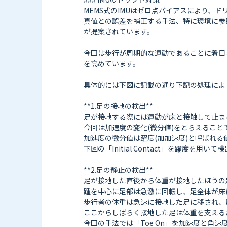
MEMS式のIMUはゼロ点バイアスにより、ド
真値との誤差を補正する手法、特に環境に参
が提案されています。

今回は歩行が周期的な運動であることに着目
を高めています。

具体的には下図に記載の通り下記の処理によ
**1.足の接地の検出**

足が接地する際には運動が床と接触して止ま
今回は加速度の変化(微分値)をとらえること
加速度の微分値は躍度(加加速度)と呼ばれる
下図の「Initial Contact」を躍度を
**2.足の静止の検出**

足が接地した直後から体重が接地したほうの足
踵を中心に足部は急激に回転し、足全体が床につ
歩行者の体重は急速に接地した足に移され、反対側
ここからしばらく接地した足は体重を支える
今回の手法では「Toe On」を加速度と角