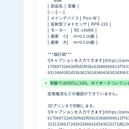
|  部品名  |  型番  |

|:---:|:---|

|  メインデバイス |  Pico-W  |

|  反射型フォトセンサ |  RPR-220  |

|  モーター　|  RE-140RA  |

|  歯車　小| 　m=0.5 10歯  |

|  歯車　大| 　m=0.5 50歯  |

***設計図***

![キャプションを入力できます](https://camo.elch
17069732e636f6d2f656c6368696b612f763
+
定格電流などの確認ができていません。

3Dプリンタで印刷します。

![キャプションを入力できます](https://camo.elch
617069732e636f6d2f656c6368696b612f76
32313366372d393366642d343633372d6236