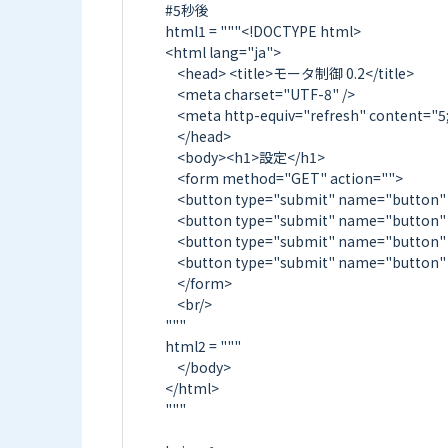
#5秒後

html1 = """<!DOCTYPE html>

<html lang="ja">

    <head> <title>モータ制御 0.2</title>

    <meta charset="UTF-8" />

    <meta http-equiv="refresh" content="5; URL=">

    </head>

    <body><h1>設定</h1>

    <form method="GET" action="">

    <button type="submit" name="button" value="0">26 ON</button>   

    <button type="submit" name="button" value="1">26 OFF</button>

    <button type="submit" name="button" value="2">-</button>

    <button type="submit" name="button" value="3">+</button>

    </form>

    <br/>    

"""

html2 = """

    </body>

</html>

"""
