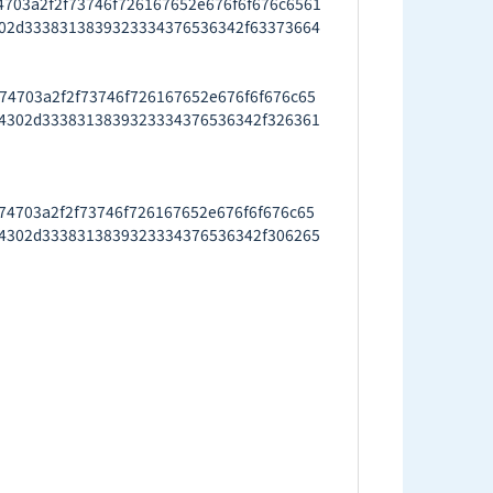
03a2f2f73746f726167652e676f6f676c6561
02d3338313839323334376536342f63373664
703a2f2f73746f726167652e676f6f676c65
4302d3338313839323334376536342f326361
703a2f2f73746f726167652e676f6f676c65
4302d3338313839323334376536342f306265