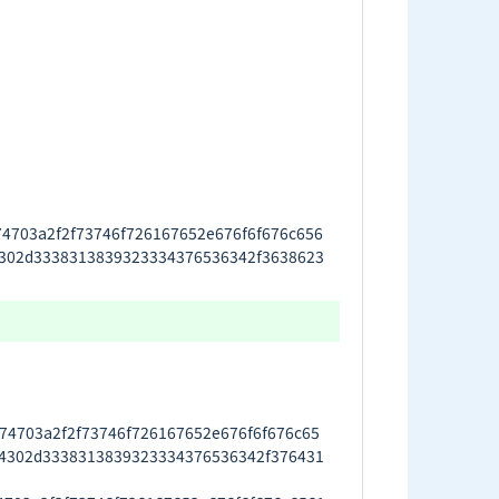
03a2f2f73746f726167652e676f6f676c656
302d3338313839323334376536342f3638623
703a2f2f73746f726167652e676f6f676c65
4302d3338313839323334376536342f376431