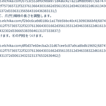
ka.com/0753c553ef0cfe8ee71d4a6c427a21affd899e07/6874747
2f757365722f32376136643031662d356135312d346338322d6161343
372d333631356564316436383131/)

て、爪(竹)楊枝の長さを調整します。

ika.com/f2b0c6ca9d0186c1a17bb5bbc40c413090366bfd/687474
312f757365722f32376136643031662d356135312d346338322d61613
32302d336665383564613137333837/)

けます。⑥の円柱をつけます。

ika.com/df0d37e60ecba2c31d67cee5c87a9ca8bdb19692/687474
312f757365722f32376136643031662d356135312d346338322d61613
31372d306134323231376532636462/)
