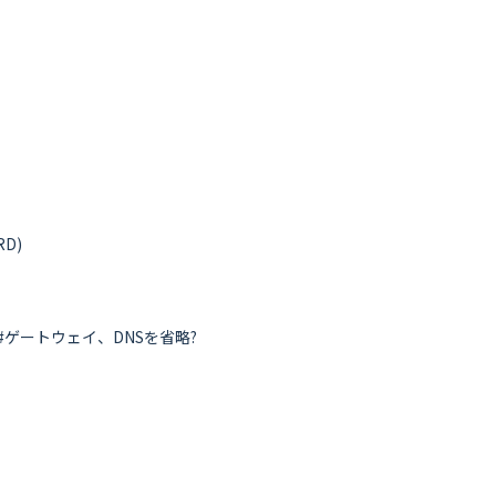
D) 

8.8.8'))  #ゲートウェイ、DNSを省略?
