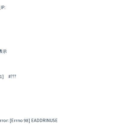
P:

示

     #???
