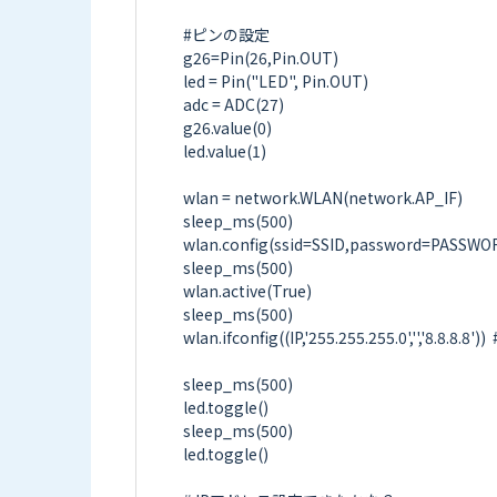
#ピンの設定

g26=Pin(26,Pin.OUT)

led = Pin("LED", Pin.OUT)

adc = ADC(27)

g26.value(0)

led.value(1)

wlan = network.WLAN(network.AP_IF)

sleep_ms(500)

wlan.config(ssid=SSID,password=PASSWOR
sleep_ms(500)

wlan.active(True)

sleep_ms(500)

wlan.ifconfig((IP,'255.255.255.0','','8.
sleep_ms(500)

led.toggle()

sleep_ms(500)

led.toggle()
