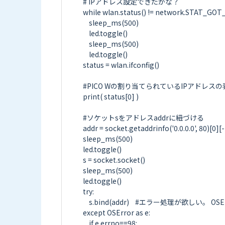
# IPアドレス設定できたかな？

while wlan.status() != network.STAT_GOT_I
    sleep_ms(500)

    led.toggle()

    sleep_ms(500)

    led.toggle()

status = wlan.ifconfig()

#PICO Wの割り当てられているIPアドレスの表
print( status[0] )   

#ソケットsをアドレスaddrに紐づける

addr = socket.getaddrinfo('0.0.0.0', 80)[0][-1]
sleep_ms(500)

led.toggle()

s = socket.socket()

sleep_ms(500)

led.toggle()

try:

    s.bind(addr)    #エラー処理が欲しい。 OSError: [Errno 98] EADDRINUSE

except OSError as e:

    if e.errno==98:
