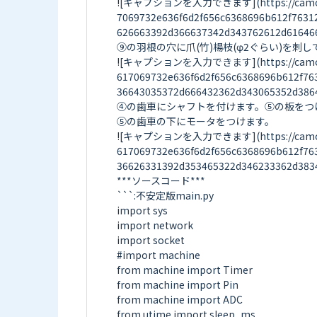
![キャプションを入力できます](https://camo.elchi
7069732e636f6d2f656c6368696b612f7631
626663392d366637342d343762612d616466
⑨の羽根の穴に爪(竹)楊枝(φ2ぐらい)を刺し
![キャプションを入力できます](https://camo.elch
617069732e636f6d2f656c6368696b612f76
36643035372d666432362d343065352d3864
④の歯車にシャフトを付けます。⑤の板をつ
⑤の歯車の下にモータをつけます。

![キャプションを入力できます](https://camo.elch
617069732e636f6d2f656c6368696b612f76
36626331392d353465322d346233362d3834
***ソースコード***

```:不安定版main.py

import sys

import network

import socket

#import machine

from machine import Timer

from machine import Pin

from machine import ADC

from utime import sleep_ms
