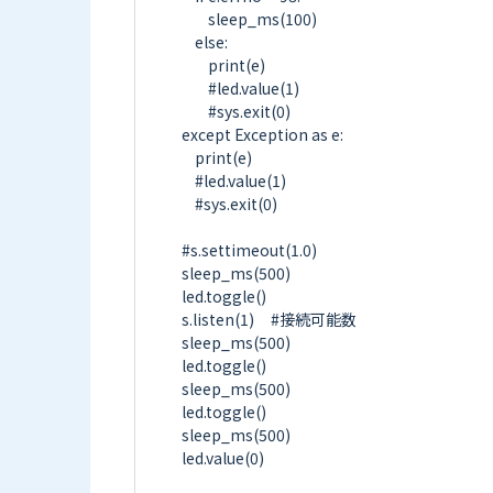
        sleep_ms(100)

    else:

        print(e)

        #led.value(1)

        #sys.exit(0)         

except Exception as e:

    print(e)

    #led.value(1)

    #sys.exit(0) 

#s.settimeout(1.0)

sleep_ms(500)

led.toggle()

s.listen(1)     #接続可能数     

sleep_ms(500)

led.toggle()

sleep_ms(500)

led.toggle()

sleep_ms(500)

led.value(0)
