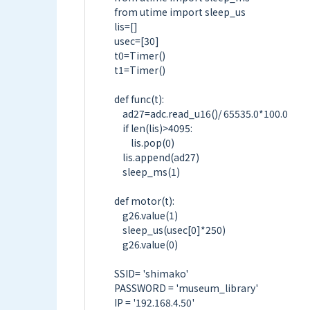
from utime import sleep_us

lis=[]

usec=[30]

t0=Timer()

t1=Timer()

def func(t):

    ad27=adc.read_u16()/ 65535.0*100.0

    if len(lis)>4095:

        lis.pop(0)

    lis.append(ad27)

    sleep_ms(1)

def motor(t):

    g26.value(1)

    sleep_us(usec[0]*250)

    g26.value(0)

SSID= 'shimako'

PASSWORD = 'museum_library'

IP = '192.168.4.50'
