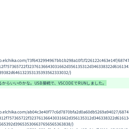
ika.com/73f6432994967bb1b298a10f1f226122c463e14f/6874747
12f757365722f32376136643031662d356135312d346338322d616134
ika.com/ab04c3e40f77c6d7870bfa2d0a60db5269a94027/687474
312f757365722f32376136643031662d356135312d346338322d61613
65392d396535306637656565363838/)
