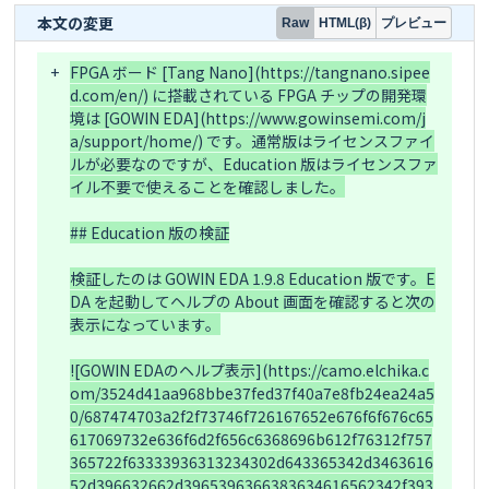
本文の変更
プレビュー
Raw
HTML(β)
+
FPGA ボード [Tang Nano](https://tangnano.sipee
d.com/en/) に搭載されている FPGA チップの開発環
境は [GOWIN EDA](https://www.gowinsemi.com/j
a/support/home/) です。通常版はライセンスファイ
ルが必要なのですが、Education 版はライセンスファ
イル不要で使えることを確認しました。

## Education 版の検証

検証したのは GOWIN EDA 1.9.8 Education 版です。E
DA を起動してヘルプの About 画面を確認すると次の
表示になっています。

![GOWIN EDAのヘルプ表示](https://camo.elchika.c
om/3524d41aa968bbe37fed37f40a7e8fb24ea24a5
0/687474703a2f2f73746f726167652e676f6f676c65
617069732e636f6d2f656c6368696b612f76312f757
365722f63333936313234302d643365342d3463616
52d396632662d3965396366383634616562342f393