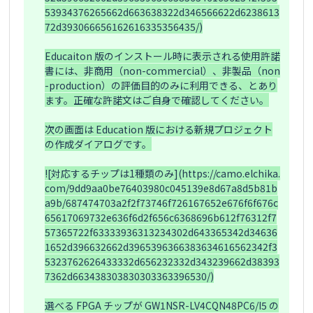
53934376265662d663638322d346566622d6238613
72d393066656162616335356435/)

Educaiton 版のインストール時に表示される使用許諾
書には、非商用（non-commercial）、非製品（non
-production）の評価目的のみに利用できる、とあり
ます。正確な許諾文はご自身で確認してください。

次の画面は Education 版における新規プロジェクト
の作成ダイアログです。

![対応するチップは1種類のみ](https://camo.elchika.
com/9dd9aa0be76403980c045139e8d67a8d5b81b
a9b/687474703a2f2f73746f726167652e676f6f676c
65617069732e636f6d2f656c6368696b612f76312f7
57365722f63333936313234302d643365342d34636
1652d396632662d3965396366383634616562342f3
5323762626433332d656232332d343239662d38393
7362d663438303830303363396530/)

選べる FPGA チップが GW1NSR-LV4CQN48PC6/I5 の