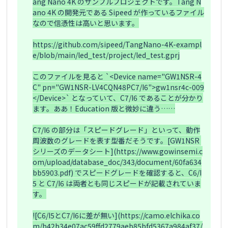
ang Nano 4K のサンプルプロジェクトです。Tang N
ano 4K の開発元である Sipeed が作っているファイル
なので信憑性は高いと思います。

https://github.com/sipeed/TangNano-4K-exampl
e/blob/main/led_test/project/led_test.gprj

このファイルを見ると `<Device name="GW1NSR-4
C" pn="GW1NSR-LV4CQN48PC7/I6">gw1nsr4c-009
</Device>` となっていて、C7/I6 であることが分かり
ます。ああ！Education 版と微妙に違う……

C7/I6 の部分は「スピードグレード」といって、動作
周波数のグレードを表す型番だそうです。[GW1NSR 
シリーズのデータシート](https://www.gowinsemi.c
om/upload/database_doc/343/document/60fa634
bb5903.pdf) でスピードグレードを確認すると、C6/I
5 と C7/I6 は両者とも同じスピードが記載されていま
す。

![C6/I5とC7/I6に差が無い](https://camo.elchika.co
m/b42b34e07ac59ffd2779aeb85bfd5367a984af37/