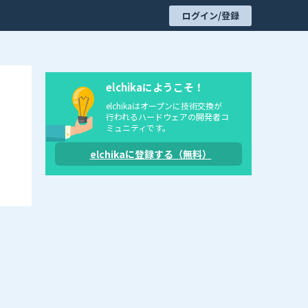
ログイン/登録
elchikaにようこそ！
elchikaはオープンに技術交換が
行われるハードウェアの開発者コ
ミュニティです。
elchikaに登録する（無料）