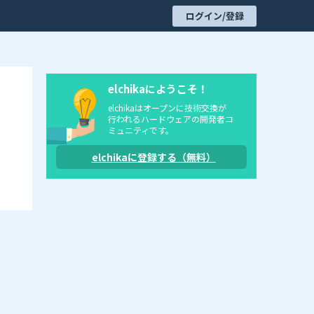
ログイン/登録
elchikaにようこそ！
elchikaはオープンに技術交換が
行われるハードウェアの開発者コ
ミュニティです。
elchikaに登録する（無料）