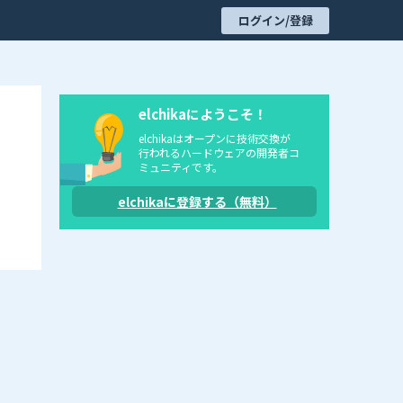
ログイン/登録
elchikaにようこそ！
elchikaはオープンに技術交換が
行われるハードウェアの開発者コ
ミュニティです。
elchikaに登録する（無料）