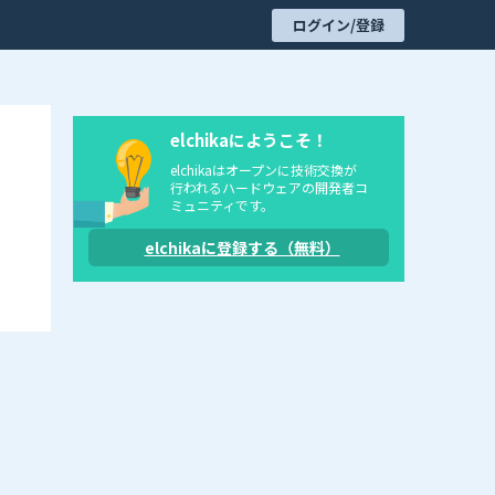
ログイン/登録
elchikaにようこそ！
elchikaはオープンに技術交換が
行われるハードウェアの開発者コ
ミュニティです。
elchikaに登録する（無料）