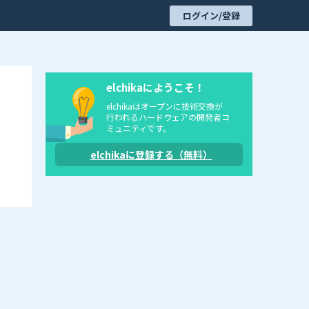
ログイン/登録
elchikaにようこそ！
elchikaはオープンに技術交換が
行われるハードウェアの開発者コ
ミュニティです。
elchikaに登録する（無料）