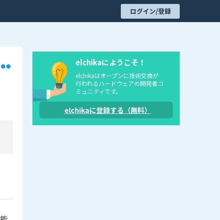
ログイン/登録
elchikaにようこそ！
elchikaはオープンに技術交換が
行われるハードウェアの開発者コ
ミュニティです。
elchikaに登録する（無料）
機能