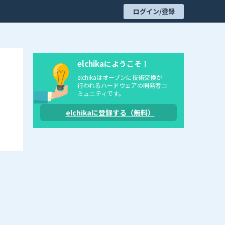
ログイン/登録
elchikaにようこそ！
elchikaはオープンに技術交換が
行われるハードウェアの開発者コ
ミュニティです。
elchikaに登録する（無料）