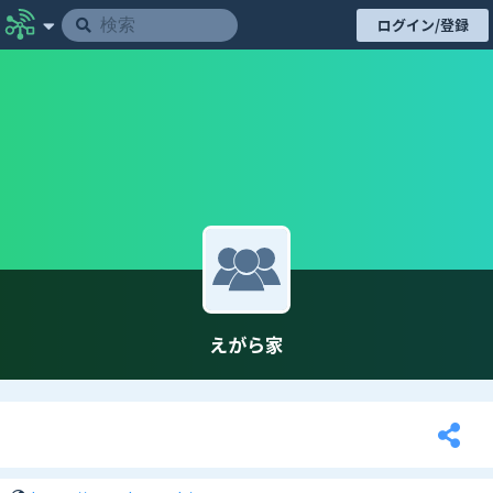
ログイン/登録
えがら家