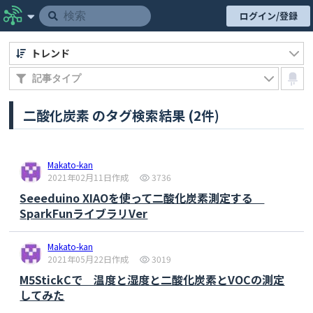
ログイン/登録
トレンド
二酸化炭素 のタグ検索結果 (2件)
Makato-kan
2021年02月11日作成
3736
Seeeduino XIAOを使って二酸化炭素測定する
SparkFunライブラリVer
Makato-kan
2021年05月22日作成
3019
M5StickCで 温度と湿度と二酸化炭素とVOCの測定
してみた