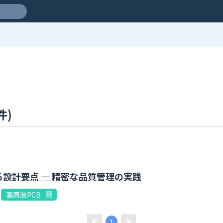
件)
る設計要点 ― 精密な品質管理の実践
高周波PCB
1