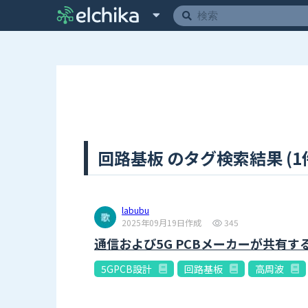
回路基板 のタグ検索結果 (1
labubu
2025年09月19日作成
345
通信および5G PCBメーカーが共有す
5GPCB設計
回路基板
高周波