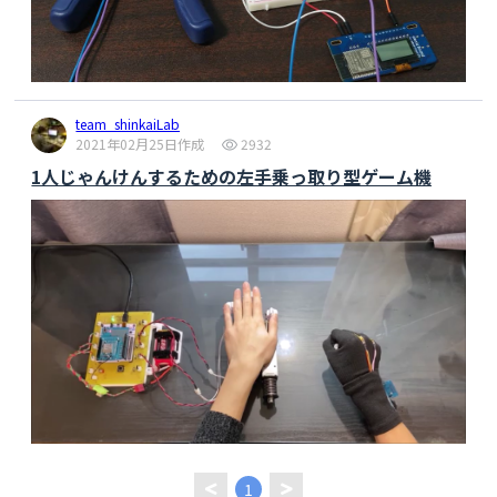
team_shinkaiLab
2021年02月25日作成
2932
1人じゃんけんするための左手乗っ取り型ゲーム機
1