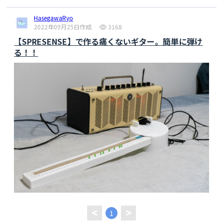
HasegawaRyo
2022年09月25日作成
3168
【SPRESENSE】で作る痛くないギター。簡単に弾け
る！！
1