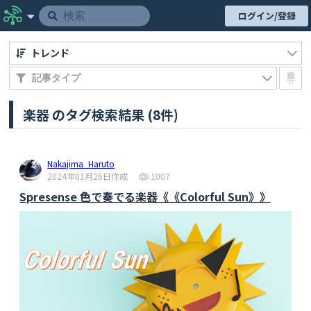
ログイン/登録
トレンド
楽器 のタグ検索結果 (8件)
Nakajima_Haruto
2024年01月26日作成
1007
Spresense 色で奏でる楽器《《Colorful Sun》》