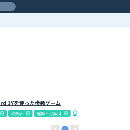
z Board 1Yを使った歩数ゲーム
歩数計
運動不足解消
1