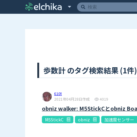
歩数計 のタグ検索結果 (1件)
610t
2021年04月28日作成
4019
obniz walker: M5StickCとobni
M5StickC
obniz
加速度センサー