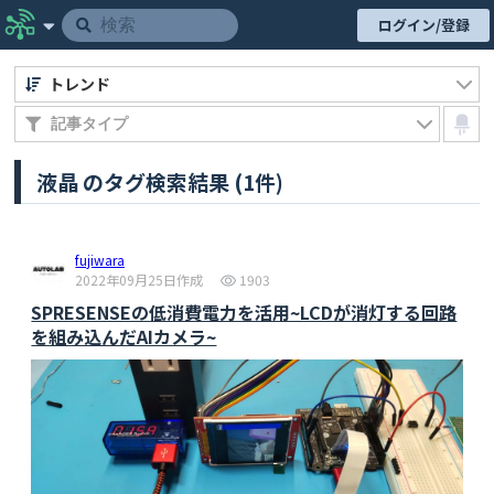
ログイン/登録
トレンド
液晶 のタグ検索結果 (1件)
fujiwara
2022年09月25日作成
1903
SPRESENSEの低消費電力を活用~LCDが消灯する回路
を組み込んだAIカメラ~