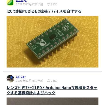
2021年07月07日作成
6530
I2Cで制御できるI/O拡張デバイスを自作する
sandark
2021年02月28日作成
2460
レンズ付き7セグLEDとArduino Nano互換機をスタッ
クする基板設計およびハック