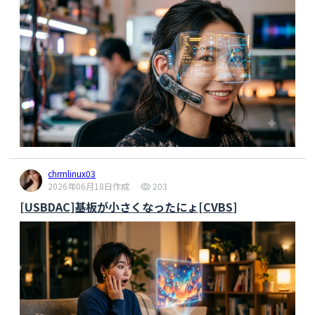
chrmlinux03
2026年06月18日作成
203
[USBDAC]基板が小さくなったにょ[CVBS]