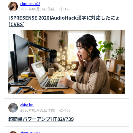
chrmlinux03
2026年06月16日作成
176
[SPRESENSE 2026]AudioHack漢字に対応したにょ
[CVBS]
akira.kei
2026年05月31日作成
406
超簡単パワーアンプHT82V739
chrmlinux03