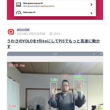
airpocket
2023年12月01日作成
3859
うわさのYOLOをtfliteにしてPi5でもっと高速に動か
す