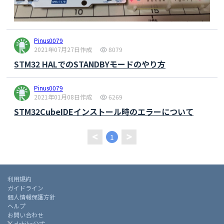
Pinus0079
2021年07月27日作成
8079
STM32 HALでのSTANDBYモードのやり方
Pinus0079
2021年01月08日作成
6269
STM32CubeIDEインストール時のエラーについて
1
利用規約
ガイドライン
個人情報保護方針
ヘルプ
お問い合わせ
elchika公式