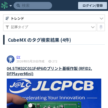
ログイン/登録
トレンド
CubeMX のタグ検索結果 (4件)
OY
2026年05月20日作成
272
04.STM32C011F4P6のプリント基板作製 (RFID2,
DFPlayerMini)