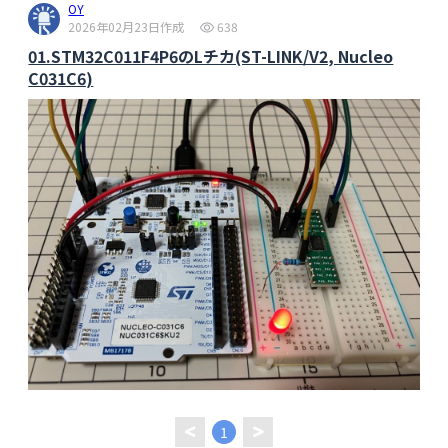
OY
2026年02月23日作成
638
01.STM32C011F4P6のLチカ(ST-LINK/V2, Nucleo
C031C6)
1