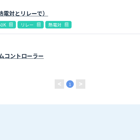
熱電対とリレーで）
50K
リレー
熱電対
ームコントローラー
1