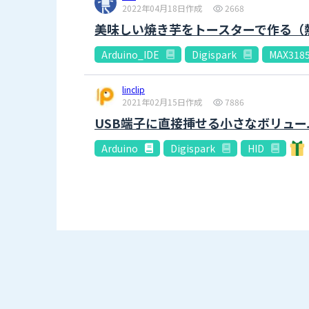
2022年04月18日作成
2668
美味しい焼き芋をトースターで作る（
Arduino_IDE
Digispark
MAX318
linclip
2021年02月15日作成
7886
USB端子に直接挿せる小さなボリュ
Arduino
Digispark
HID