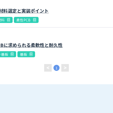
材料選定と実装ポイント
材料
柔性PCB
CBに求められる柔軟性と耐久性
キ基板
基板
1