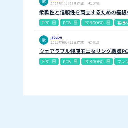
2025年11月25日作成
275
柔軟性と信頼性を両立するための基板
FPC
PCB
PCBGOGO
基板
labubu
2025年09月22日作成
913
ウェアラブル健康モニタリング機器P
FPC
PCB
PCBGOGO
フレ