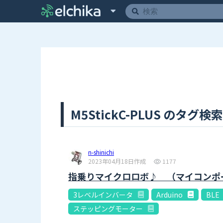
M5StickC-PLUS のタグ検索
n-shinichi
2023年04月18日作成
1177
指乗りマイクロロボ♪ （マイコンポ
3レベルインバータ
Arduino
BLE
ステッピングモーター