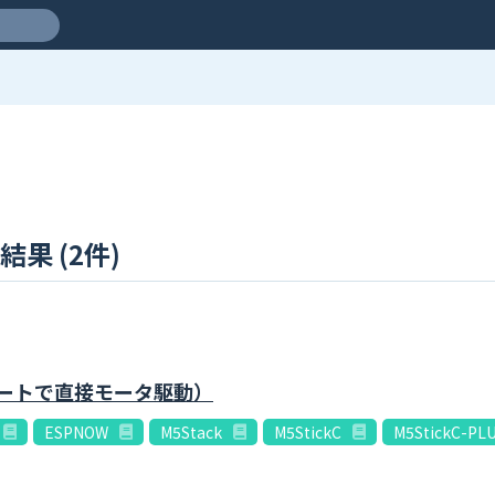
結果 (2件)
ートで直接モータ駆動）
ESPNOW
M5Stack
M5StickC
M5StickC-PL