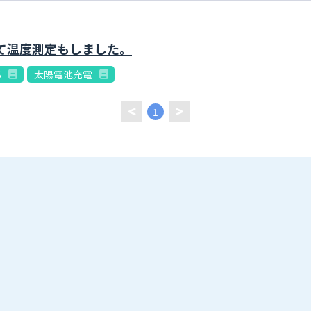
電して温度測定もしました。
S
太陽電池充電
1