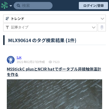
ログイン/登録
トレンド
MLX90614 のタグ検索結果 (1件)
SJK
2021年02月27日作成
7523
M5StickC plusとNCIR hatでポータブル非接触体温計
を作る