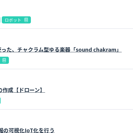
ロボット
使った、チャクラム型ゆる楽器「sound chakram」
ルの作成【ドローン】
情報の可視化IoT化を行う