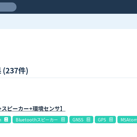
(237件)
計+スピーカー+環境センサ】
h
Bluetoothスピーカー
GNSS
GPS
M5Ato