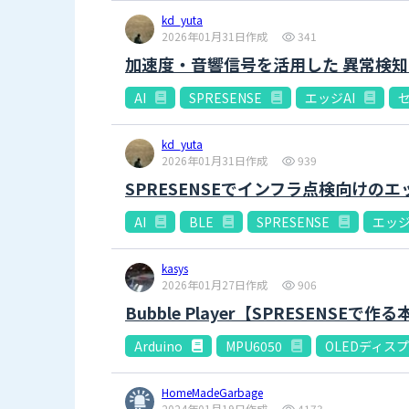
kd_yuta
2026年01月31日作成
341
加速度・音響信号を活用した 異常検知
AI
SPRESENSE
エッジAI
kd_yuta
2026年01月31日作成
939
SPRESENSEでインフラ点検向けのエ
AI
BLE
SPRESENSE
エッジ
kasys
2026年01月27日作成
906
Bubble Player【SPRESENS
Arduino
MPU6050
OLEDディス
HomeMadeGarbage
2024年01月19日作成
4173