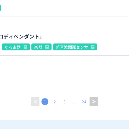
メロディペンダント」
ゆる楽器
楽器
超音波距離センサ
1
2
3
...
24