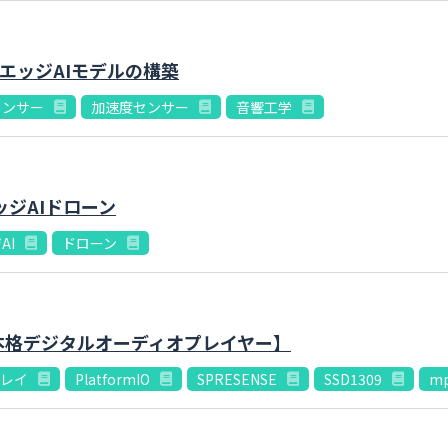
エッジAIモデルの構築
センサー
加速度センサー
音響工学
ッジAIドローン
AI
ドローン
Eで作る本格デジタルオーディオプレイヤー】
プレイ
PlatformIO
SPRESENSE
SSD1309
m