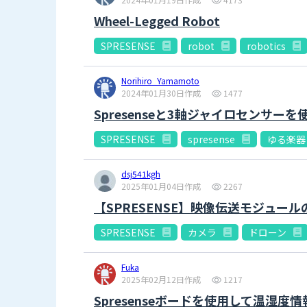
Wheel-Legged Robot
SPRESENSE
robot
robotics
Norihiro_Yamamoto
2024年01月30日作成
1477
Spresenseと3軸ジャイロセンサーを
SPRESENSE
spresense
ゆる楽器
dsj541kgh
2025年01月04日作成
2267
【SPRESENSE】映像伝送モジュー
SPRESENSE
カメラ
ドローン
Fuka
2025年02月12日作成
1217
Spresenseボードを使用して温湿度