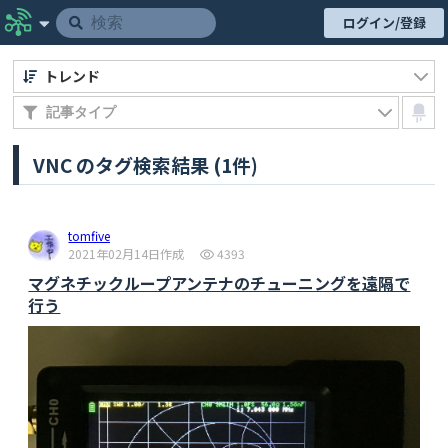
ログイン/登録
トレンド
VNC のタグ検索結果 (1件)
tomfive
2021年02月14日作成
4393
マグネチックループアンテナのチューニングを遠隔で
行う