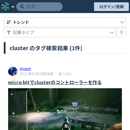
ログイン/登録
トレンド
cluster のタグ検索結果 (1件)
myaon
2021年02月24日作成
1325
micro:bitでclusterのコントローラーを作る