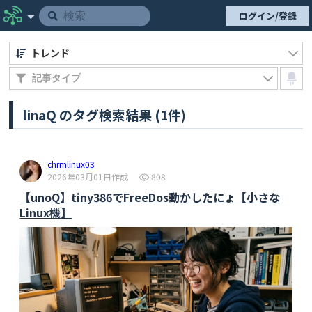
ログイン/登録
トレンド
linaQ のタグ検索結果 (1件)
chrmlinux03
2026年03月01日作成
808
【unoQ】tiny386でFreeDos動かしたにょ【小さな
Linux機】