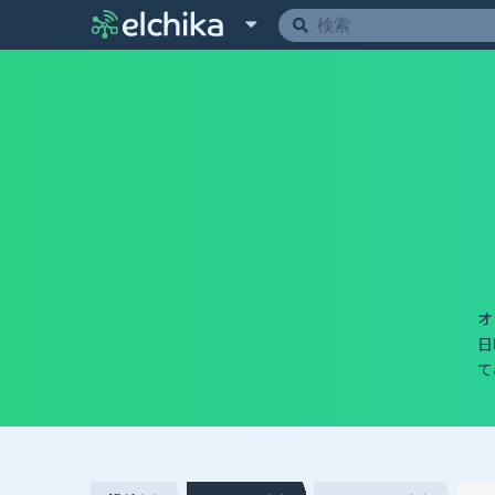
オ
日
て