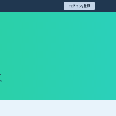
ログイン/登録
た
っ