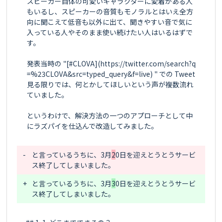
スピーカー自体の可愛いキャラクターに愛着がある人
もいるし、スピーカーの音質もモノラルとはいえ全方
向に聞こえて低音も以外に出て、聞きやすい音で気に
入っている人やそのまま使い続けたい人はいるはずで
す。

発表当時の "[#CLOVA](https://twitter.com/search?q
=%23CLOVA&src=typed_query&f=live) " での Tweet 
見る限りでは、何とかしてほしいという声が複数流れ
ていました。

というわけで、解決方法の一つのアプローチとして中
にラズパイを仕込んで改造してみました。

-
と言っているうちに、3月
2
0日を迎えとうとうサービ
+
と言っているうちに、3月
3
0日を迎えとうとうサービ