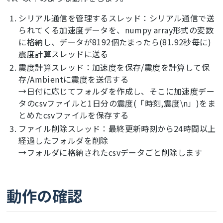
FL=np.sqrt(
1
-np.exp(-(freq/
0.5
)**
3
シリアル通信を管理するスレッド：シリアル通信で送
#直流成分の値でzero divisionが発生してしまうため、
られてくる加速度データを、numpy array形式の変数
nan_to_numを使う
FC=np.nan_to_num(
1
/np.sqrt(freq))

に格納し、データが8192個たまったら(81.92秒毎に)
震度計算スレッドに送る
#ナイキスト周波数以降は無視する。代わりに係数を2倍にする。
震度計算スレッド：加速度を保存/震度を計算して保
F[freq>SAMPLING_FREQ/
2
]=
0
存/Ambientに震度を送信する
F=F*
2
→日付に応じてフォルダを作成し、そこに加速度デー
#シリアル通信を管理するスレッド
タのcsvファイルと1日分の震度(「時刻,震度\n」)をま
def
serial_receiver
(port,baud)
:
とめたcsvファイルを保存する
   ser = serial.Serial(port, baud, timeout=
0.1
)

ファイル削除スレッド：最終更新時刻から24時間以上
   data = np.zeros((DATA_SIZE, 
3
)) 
#データはXYZの
3系列
経過したフォルダを削除
   counter=
0
→フォルダに格納されたcsvデータごと削除します
while
True
:

   	mes=
'error'
try
:

   		mes=ser.readline().decode(
'utf-8'
)
#シリア
動作の確認
ル通信でデータを受信
#TODO#
#誤り検知などの仕組みを検討