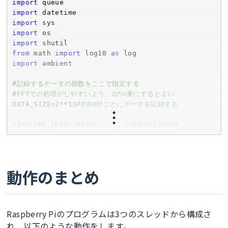
import
import
import
import
import
from
 math 
import
 log10 
as
import
 ambient

#記録するデータの個数をここで指定する
#FFTでの処理がしやすいよう、2のn乗にするとよい
DATA_SIZE=
2
**
13
#約80秒ごとにデータを記録する
SAMPLING_FREQ=
100
#サンプリング周波数は100Hz
D_SAVE=
1
#加速度データを保存する期間[日]
q = queue.Queue() 
#キューの作成
##フーリエ変換後に使用するフィルタの係数の計算
動作のまとめ
freq=np.linspace(
0.0
,float(SAMPLING_FREQ),DATA_
SIZE)
#フーリエ変換後の周波数の値を計算
#フィルターの係数を計算
X=freq/
10
Raspberry Piのプログラムは3つのスレッドから構成さ
FH=
1
/np.sqrt((
1
+
0.694
*X**
2
+
0.241
*X**
4
+
0.0557
*X*
れ、以下のような動作をします。
*
6
+
0.009664
*X**
8
+
0.00134
*X**
10
+
0.000155
*X**
12
))
