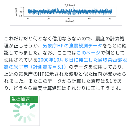
#スレッドを立ち上げる
   thread_1 = 
threading.Thread(target=serial_receiver, args=
(
'/dev/ttyUSB0'
, 
115200
))
#raspberry pi上のポート
名が違ったら修正する
これだけだと何となく信用ならないので、震度の計算処
   thread_2 = 
理が正しそうか、
気象庁HPの強震観測データ
をもとに確
threading.Thread(target=save_data)

認してみました。なお、ここでは
このページ
で例として
   thread_3 = 
threading.Thread(target=delete_folder)

使用されている
2000年10月６日に発生した鳥取県西部地
   thread_1.start()

震の米子市（計測震度＝5.1）
のデータを使用しており、
   thread_2.start()

上述の気象庁のHPに示された波形と似た傾向が確かめら
   thread_3.start()
れました。またこのデータから計算した震度は5.1であ
り、どうやら震度計算処理はそれなりに正しそうです。