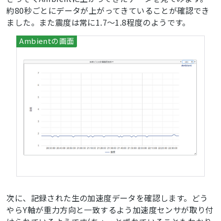
exist_ok=
True
) 
#日ごとにフォルダを作成
約80秒ごとにデータが上がってきていることが確認でき
ました。また震度は常に1.7～1.8程度のようです。
np.savetxt(dt_now.strftime(
'data/%Y%m%d/%H%M%S_
%f.csv'
), data_save,delimiter=
','
, fmt =
'%.3f'
) 
#小数第3位まで保存
shindo=calc_shindo(data_save[:,
0
],data_save[:,
1
],data_save[:,
2
])

   		print(shindo)

f=open(dt_now.strftime(
'data/%Y%m%d/shindo.csv'
),
'a'
)

   		f.write(dt_now.strftime(
'%H%M%S_%f'
)+
',
{0:.2f}\n'
.format(shindo))

   		f.close()

   		am = ambient.Ambient(★各自のチャネルIdに変
える★,
'★各自のライトキーに変える★'
)

   		r = am.send({
'd1'
:shindo})

except
 Exception 
as
 e:

   		print(e)

次に、記録された生の加速度データを確認します。どう
   	time.sleep(
0.1
)

やらY軸が重力方向と一致するよう加速度センサが取り付
#古いフォルダを削除する