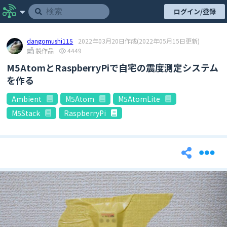
ログイン/登録
dangomushi115
2022年03月20日作成
(2022年05月15日更新)
製作品
4449
M5AtomとRaspberryPiで自宅の震度測定システム
を作る
Ambient
M5Atom
M5AtomLite
M5Stack
RaspberryPi