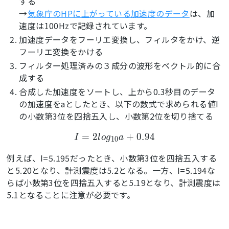
する
→
気象庁のHPに上がっている加速度のデータ
は、加
速度は100Hzで記録されています。
加速度データをフーリエ変換し、フィルタをかけ、逆
フーリエ変換をかける
フィルター処理済みの３成分の波形をベクトル的に合
成する
合成した加速度をソートし、上から0.3秒目のデータ
の加速度をaとしたとき、以下の数式で求められる値I
の小数第3位を四捨五入し、小数第2位を切り捨てる
=
2
+
0
.
9
4
I
l
o
g
a
1
0
例えば、I=5.195だったとき、小数第3位を四捨五入する
と5.20となり、計測震度は5.2となる。一方、I=5.194な
らば小数第3位を四捨五入すると5.19となり、計測震度は
5.1となることに注意が必要です。