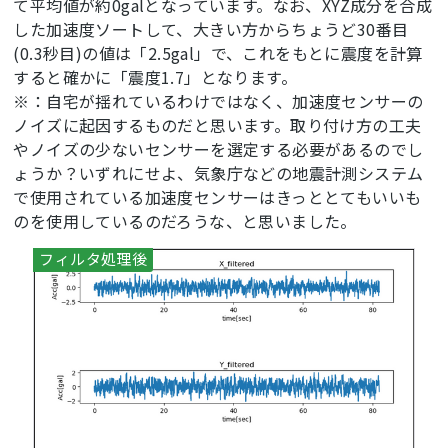
て平均値が約0galとなっています。なお、XYZ成分を合成
した加速度ソートして、大きい方からちょうど30番目
#加速度データをFFTしてフィルタかけてIFFTする関数
def
calc_filter
(data)
:
(0.3秒目)の値は「2.5gal」で、これをもとに震度を計算
return
 np.fft.ifft(np.fft.fft(data)*F).real

すると確かに「震度1.7」となります。
※：自宅が揺れているわけではなく、加速度センサーの
#震度を計算する関数
ノイズに起因するものだと思います。取り付け方の工夫
def
calc_shindo
(NS,EW,UD)
:
やノイズの少ないセンサーを選定する必要があるのでし
#3軸成分のベクトル合成
ょうか？いずれにせよ、気象庁などの地震計測システム
vec=np.sqrt(calc_filter(NS)**
2
+calc_filter(EW)*
で使用されている加速度センサーはきっととてもいいも
*
2
+calc_filter(UD)**
2
)

のを使用しているのだろうな、と思いました。
#降順にソート
   s_vec=np.sort(vec)[::
-1
]

#震度を計算/加速度の大きいデータから並べて0.3秒
(0.3[s]/サンプリング周期：0.01[s]=30番目)のデータで計
算
shindo=
2
*log(s_vec[int(
0.3
*SAMPLING_FREQ)])+
0.9
4
#小数第3位を四捨五入して小数第2位以下を切り捨てる
return
 int(round(shindo*
1000
,
-1
)/
100
)/
10
if
 __name__ == 
'__main__'
:
