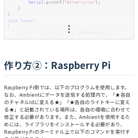
Serial
.printf(
"Error!\r\n"
);

    }

void
loop
()

{

long
 t = 
micros
();  
// 処理開始時刻を記録
    unit1.getAccelData(&accX, &accY, &accZ);

//MPU6886が出力する値の単位は[G]のため、1G=980gal
に直して送信する
Serial
.printf(
"%.2f,%.2f,%.2f\r\n"
, accX * 
作り方②：Raspberry Pi
980
, accY * 
980
, accZ * 
980
);

delayMicroseconds
(SAMPLE_PERIOD * 
1000
 - 
(
micros
() - t));
//この処理でピッタリ10ms待つ
}
Raspberry Pi側では、以下のプログラムを使用します。
なお、Ambientにデータを送信する処理内で、「★各自
のチャネルIdに変える★」「★各自のライトキーに変え
る★」と記載されている場所は、各自の環境に合わせて
修正する必要があります。また、Ambientを使用するた
めには、ライブラリをインストールする必要があり、
Raspberry Piのターミナル上で以下のコマンドを実行す