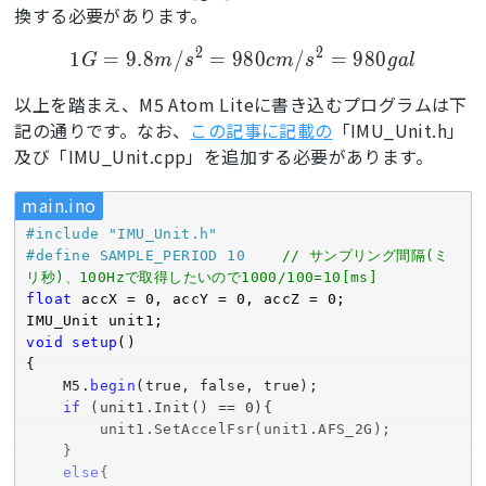
換する必要があります。
2
2
1
=
9
.
8
/
=
9
8
0
/
=
9
8
0
G
m
s
c
m
s
g
a
l
以上を踏まえ、M5 Atom Liteに書き込むプログラムは下
記の通りです。なお、
この記事に記載の
「IMU_Unit.h」
及び「IMU_Unit.cpp」を追加する必要があります。
main.ino
#
include
"IMU_Unit.h"
#
define
 SAMPLE_PERIOD 10    
// サンプリング間隔(ミ
リ秒)、100Hzで取得したいので1000/100=10[ms]
float
 accX = 
0
, accY = 
0
, accZ = 
0
;

void
setup
()

{

    M5.
begin
(true, false, true);

if
 (unit1.Init() == 
0
){

        unit1.SetAccelFsr(unit1.AFS_2G);

    }

else
{   
