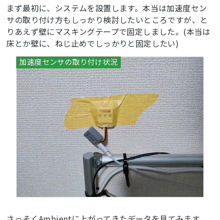
   		result = 
まず最初に、システムを設置します。本当は加速度セン
np.array(mes.split(
','
)).astype(float) 
サの取り付け方もしっかり検討したいところですが、と
#「○,○,○\r\n」の形式でデータを受信するので、numpyの
りあえず壁にマスキングテープで固定しました。(本当は
arrayにする
床とか壁に、ねじ止めでしっかりと固定したい)
   		data[counter]=result 
#値を格納
except
:

   		print(mes)

   	counter+=
1
if
 counter==DATA_SIZE: 
#データがそろったらキュー
に追加
   		counter=
0
   		q.put(data) 

   ser.close()

#データを保存するスレッド
def
save_data
()
:
while
(
True
):

try
:

   		data_save = q.get()

   		dt_now=datetime.datetime.now()

os.makedirs(dt_now.strftime(
'data/%Y%m%d'
), 
さっそくAmbientに上がってきたデータを見てみます。