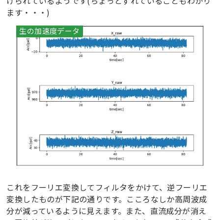
けられているようです(ちょっとずれていることもわかり
def
delete_folder
()
:
ます・・・)
while
True
:

try
:

   		files = os.listdir(
'data'
)

   		dt_now=datetime.datetime.now()

TIME_NOW=os.path.getctime(dt_now.strftime(
'data
/%Y%m%d'
)) 
#最新の日付のフォルダの作成日時をエポック秒で
取得
for
 file 
in
 files: 

   			t = os.path.getctime(
'data/'
+file)

if
(abs(TIME_NOW-
t)>
60
*
60
*
24
*D_SAVE):
#エポック秒でD_SAVE日以上古いフ
ォルダを削除
   				print(abs(TIME_NOW-
t),t,TIME_NOW,file)

   				shutil.rmtree(
'data/'
+file)
#フォ
ルダごとファイルを削除
これをフーリエ変換してフィルタをかけて、逆フーリエ
except
:

変換したものが下記の通りです。こころなしか高周波成
pass
分が減っているように見えます。また、直流成分が消え
   	time.sleep(
10
)
