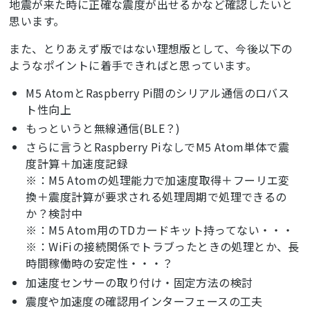
地震が来た時に正確な震度が出せるかなど確認したいと
思います。
また、とりあえず版ではない理想版として、今後以下の
ようなポイントに着手できればと思っています。
M5 AtomとRaspberry Pi間のシリアル通信のロバス
ト性向上
もっというと無線通信(BLE？)
さらに言うとRaspberry PiなしでM5 Atom単体で震
度計算＋加速度記録
※：M5 Atomの処理能力で加速度取得＋フーリエ変
換＋震度計算が要求される処理周期で処理できるの
か？検討中
※：M5 Atom用のTDカードキット持ってない・・・
※：WiFiの接続関係でトラブったときの処理とか、長
時間稼働時の安定性・・・？
加速度センサーの取り付け・固定方法の検討
震度や加速度の確認用インターフェースの工夫