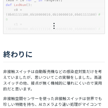
led8 = [
0
for
 _ 
in
 range(
8
if
 isOn != self.isOn:

def
LedNum
()
:
            self.isOn = isOn

    c0 = 
if
 isOn:

(
0b01111100
,
0b10000010
,
0b10000010
,
0b01111100
)	
# 
                self.swCnt += 
1
0
                self.cnt = 
1
    c1 = 
if
 self.cnt > self.CNT_MAX:

(
0b00000000
,
0b11111110
,
0b00000100
,
0b00000000
)	
# 
            self.swCnt = self.cnt = 
0
1
            self.isOn = 
False
    c2 = 
return
 self.swCnt

(
0b10001100
,
0b10010010
,
0b10100010
,
0b11000100
)	
# 
2
終わりに
    @classmethod
    c3 = 
def
init
(cls)
:
(
0b01101100
,
0b10010010
,
0b10010010
,
0b01000100
)	
# 
for
 l 
in
 cls.led3:

3
            cls.lled.append(LedCount(l))

    c4 = 
非接触スイッチは自動販売機などの感染症対策だけを考
(
0b11111110
,
0b00100100
,
0b00101000
,
0b00110000
)	
# 
えていましたが、思いついてこの実験をしました。高速
    @classmethod
4
def
detect
(cls, ad8)
:
スイッチの他、接点が無く機械的に壊れにくいので実用
    c5 = 
        swCnt = [
0
,
0
,
0
]

(
0b01100010
,
0b10010010
,
0b10010010
,
0b01011110
)   
的だと思います。
for
 i 
in
 range(
3
):

# 5
            isOn = ad8[
3
+i] > cls.SW_CRI

    c6 = 
非接触空間センサーを使った非接触スイッチは世界でも
            swCnt[i] = cls.lled[i].onOff(isOn)

(
0b01100100
,
0b10010010
,
0b10010010
,
0b01111100
)   
珍しい特徴を持ち、AIカメラより速い処理がマイコンで
return
 max(swCnt)

# 6