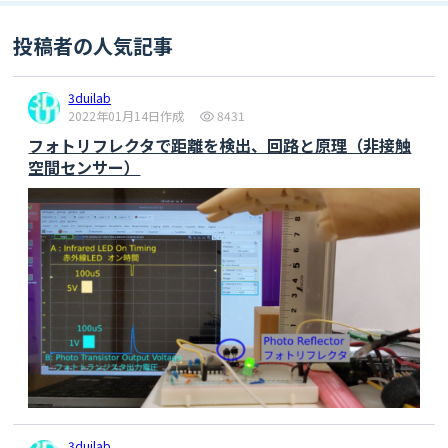
        tim = Timer()

        tim.init(freq=
400
, mode=Timer.PERIODIC, 
投稿者の人気記事
callback=wrtPic)

3duilab
        lst = [
1
,
23
,
45
,
67
,
89
]

2022年01月14日作成
8431
for
 n 
in
 lst:

            led_n99(n)

フォトリフレクタで距離を検出、回路と原理（非接触
            time.sleep(
3
)

空間センサー）
        led_clr()

while
True
:

pass
except
 KeyboardInterrupt:

        print(
"\nCtl+C"
)

        led_clr
3duilab