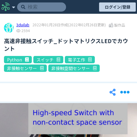
ログイン/登録
3duilab
2022年01月28日作成
(2022年02月26日更新)
製作品
2594
高速非接触スイッチ_ドットマトリクスLEDでカウ
ント
Python
スイッチ
電子工作
非接触センサー
非接触空間センサー