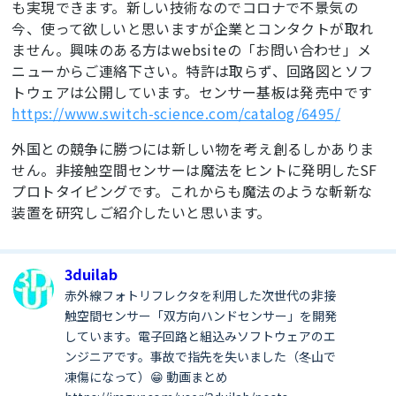
も実現できます。新しい技術なのでコロナで不景気の
    c7 = 
今、使って欲しいと思いますが企業とコンタクトが取れ
# ***************** main ********************
(
0b00001110
,
0b00110010
,
0b11000010
,
0b00000010
)   
if
 __name__ == 
'__main__'
:

ません。興味のある方はwebsiteの「お問い合わせ」メ
# 7
try
:

    c8 = 
ニューからご連絡下さい。特許は取らず、回路図とソフ
# makePwm(pwmCled_gpio, 50, 1<<15)    
(
0b01101100
,
0b10010010
,
0b10010010
,
0b01101100
)   
トウェアは公開しています。センサー基板は発売中です
        tim2 = Timer()                      
# 
# 8
https://www.switch-science.com/catalog/6495/
ドットマトリクスLED画像表示タイマー
    c9 = 
        tim2.init(freq=
400
, 
(
0b01111100
,
0b10010010
,
0b10010010
,
0b01001100
)   
外国との競争に勝つには新しい物を考え創るしかありま
mode=Timer.PERIODIC, callback=makeWrtPic(led8))

# 9
せん。非接触空間センサーは魔法をヒントに発明したSF
# ***********************************
    nLst = [c0,c1,c2,c3,c4,c5,c6,c7,c8,c9]

# cled = CLed()
プロトタイピングです。これからも魔法のような斬新な
def
led8_n99
(n)
:
# max 99
        Sensor.init()

global
 led8

装置を研究しご紹介したいと思います。
# print('******************* START 
if
 n > 
99
: n = 
99
********************')
for
 k 
in
 range(
2
):

# cled.turnOn(5)                    
            ch = n % 
10
if
 k == 
0
else
 n // 
10
3duilab
# time.sleep(1)                       
for
 i 
in
 range(
4
):

# cled.turnOn(0)                      
赤外線フォトリフレクタを利用した次世代の非接
                led8[k * 
4
 + i] = nLst[ch][i]

        LedCount.init()

def
led8_clr
()
:
# led clear
触空間センサー「双方向ハンドセンサー」を開発
        lmax = 
0
# 
global
 led8

しています。電子回路と組込みソフトウェアのエ
last max value
for
 i 
in
 range(
8
):

ンジニアです。事故で指先を失いました（冬山で
        led_n99, led_clr = LedNum()         
# 
            led8[i] = 
0
凍傷になって）😁 動画まとめ
led_n99: 数値リスト化関数
return
 led8_n99, led8_clr

        led_n99(
0
)
