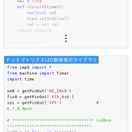
    val = 
True
def
closure
(timer)
:
nonlocal
 val

        CLed.setIndi(val)

        val = 
not
 val

return
 closure

class
LedCount
()
:
    led3 = 
[GPIOOUT(
22
),GPIOOUT(
26
),GPIOOUT(
27
)] 
#led3/4/5
ドットマトリクスLED数値表示ライブラリ
    SW_CRI = 
2000
    CNT_MAX = 
100
from
 impQ 
import
    lled = []

from
 machine 
import
import
 time

def
__init__
(self, led)
:
        self.led = led

oe8 = getPinOut(
'OE_I8x8'
)

        self.isOn = 
False
fix8 = getPinOut(
'FIX_8x8'
)

        self.swCnt = 
0
spi = getPinOut(
'SPI'
)              
# 
        self.cnt = 
0
6,7,8,9pin
def
onOff
(self, isOn)
:
# ********************************* LedNum 
        self.led(isOn)

**********************************
if
 self.cnt > 
0
: self.cnt += 
1