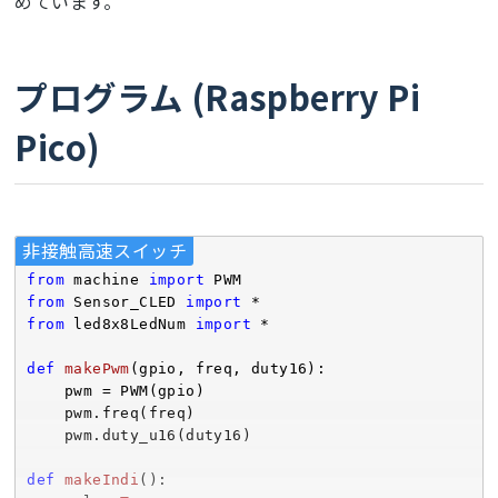
めています。
プログラム (Raspberry Pi
Pico)
非接触高速スイッチ
from
 machine 
import
from
 Sensor_CLED 
import
from
 led8x8LedNum 
import
 *

def
makePwm
(gpio, freq, duty16)
:
    pwm = PWM(gpio)

    pwm.freq(freq)

    pwm.duty_u16(duty16)

def
makeIndi
()
: