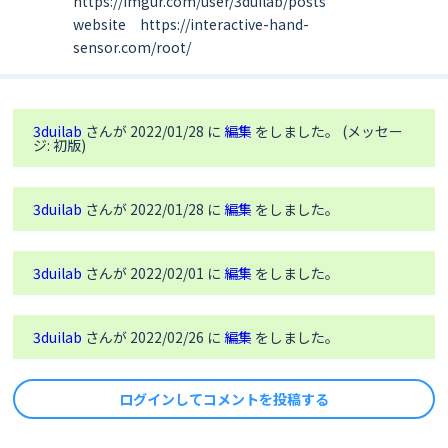
https://imgur.com/user/3duilab/posts
while
True
:

website https://interactive-hand-
# ********************************** wrtPic 
            Sensor.setAd()

sensor.com/root/
**************************************
# cled.turnOn(0)                  # 
def
makeWrtPic
(led)
:
CLED(センサーのカラーLED) turn off
    row = 
0
            adt = Sensor.getAd()            
# 
def
closure
(dummy)
:
# write 
AD tuple（センサーの距離データ８個）
picture
3duilab
さんが 2022/01/28 に
編集
をしました。 (メッセー
            cMax = LedCount.detect(adt)

ジ: 初版)
nonlocal
 row

if
 cMax != lmax:

        oe8(
True
)

                led_n99(cMax)

        spi.write( bytearray([led[row], ~(
1
 << 
                lmax = cMax

row)]) ) 
# col, row
3duilab
さんが 2022/01/28 に
編集
をしました。
        fix8(
True
)

except
 KeyboardInterrupt:

        fix8(
False
)

        print(
"\nCtl+C"
)

        oe8(
False
)

3duilab
さんが 2022/02/01 に
編集
をしました。
# cled.turnOn(0)
        row = 
0
if
 row == 
7
else
 row + 
1
        led_clr()
return
 closure

3duilab
さんが 2022/02/26 に
編集
をしました。
# ********************************** main 
**************************************
if
 __name__ == 
'__main__'
:

ログインしてコメントを投稿する
try
:

        led_n99, led_clr = LedNum()

        wrtPic = makeWrtPic(led8)
